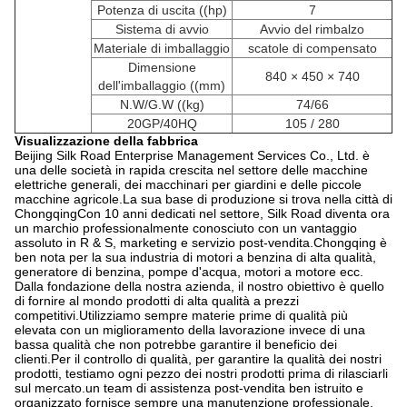
Potenza di uscita ((hp)
7
Sistema di avvio
Avvio del rimbalzo
Materiale di imballaggio
scatole di compensato
Dimensione
840 × 450 × 740
dell'imballaggio ((mm)
N.W/G.W ((kg)
74/66
20GP/40HQ
105 / 280
Visualizzazione della fabbrica
Beijing Silk Road Enterprise Management Services Co., Ltd. è
una delle società in rapida crescita nel settore delle macchine
elettriche generali, dei macchinari per giardini e delle piccole
macchine agricole.La sua base di produzione si trova nella città di
ChongqingCon 10 anni dedicati nel settore, Silk Road diventa ora
un marchio professionalmente conosciuto con un vantaggio
assoluto in R & S, marketing e servizio post-vendita.Chongqing è
ben nota per la sua industria di motori a benzina di alta qualità,
generatore di benzina, pompe d'acqua, motori a motore ecc.
Dalla fondazione della nostra azienda, il nostro obiettivo è quello
di fornire al mondo prodotti di alta qualità a prezzi
competitivi.Utilizziamo sempre materie prime di qualità più
elevata con un miglioramento della lavorazione invece di una
bassa qualità che non potrebbe garantire il beneficio dei
clienti.Per il controllo di qualità, per garantire la qualità dei nostri
prodotti, testiamo ogni pezzo dei nostri prodotti prima di rilasciarli
sul mercato.un team di assistenza post-vendita ben istruito e
organizzato fornisce sempre una manutenzione professionale,