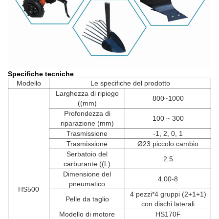
Specifiche tecniche
Modello
Le specifiche del prodotto
Larghezza di ripiego
800~1000
((mm)
Profondezza di
100 ~ 300
riparazione (mm)
Trasmissione
-1, 2, 0, 1
Trasmissione
Ø23 piccolo cambio
Serbatoio del
2.5
carburante ((L)
Dimensione del
4.00-8
pneumatico
HS500
4 pezzi*4 gruppi (2+1+1)
Pelle da taglio
con dischi laterali
Modello di motore
HS170F