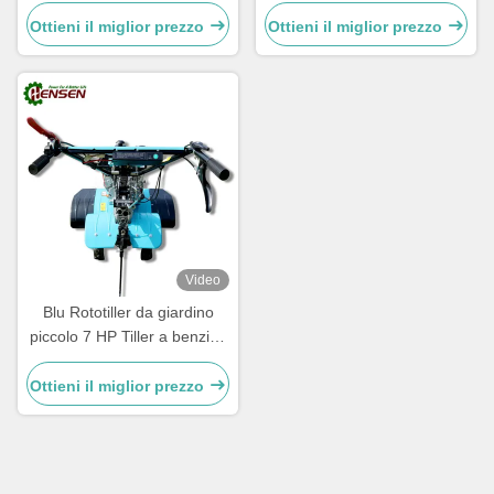
tempi con larghezza di
di 100 libbre
rilevamento da 500 a 800
Ottieni il miglior prezzo
Ottieni il miglior prezzo
mm
Video
Blu Rototiller da giardino
piccolo 7 HP Tiller a benzina
multiuso
Ottieni il miglior prezzo