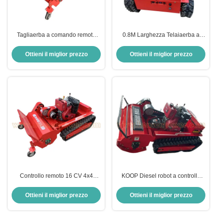
Tagliaerba a comando remoto
0.8M Larghezza Telaiaerba a
diesel da 18 CV
controllo remoto Telaiaerba
commerciale a controllo remoto
Ottieni il miglior prezzo
Ottieni il miglior prezzo
Controllo remoto 16 CV 4x4
KOOP Diesel robot a controllo
Tortore di prato KOOP 192 RC
remoto Tortore di prato 12 HP
Tortore di prato omologazione CE
Tortore remoto per colline
Ottieni il miglior prezzo
Ottieni il miglior prezzo