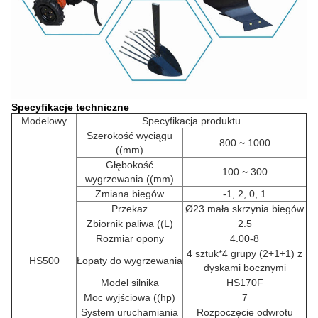
Specyfikacje techniczne
Modelowy
Specyfikacja produktu
Szerokość wyciągu
800 ~ 1000
((mm)
Głębokość
100 ~ 300
wygrzewania ((mm)
Zmiana biegów
-1, 2, 0, 1
Przekaz
Ø23 mała skrzynia biegów
Zbiornik paliwa ((L)
2.5
Rozmiar opony
4.00-8
4 sztuk*4 grupy (2+1+1) z
HS500
Łopaty do wygrzewania
dyskami bocznymi
Model silnika
HS170F
Moc wyjściowa ((hp)
7
System uruchamiania
Rozpoczęcie odwrotu