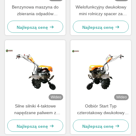
Benzynowa maszyna do
Wielofunkcyjny dwukołowy
zbierania odpadów
mini rolniczy spacer za
rolniczych Dwóchkołowy
Tillerem 7HP
ciągnik rolniczy 7 KM
Najlepszą cenę
Najlepszą cenę
Wideo
Wideo
Silne silniki 4-taktowe
Odbiór Start Typ
napędzane paliwem z
czterotakowy dwukołowy
szerokością 500-800 mm
ciągnik rolniczy o pojemności
100 funtów
Najlepszą cenę
Najlepszą cenę