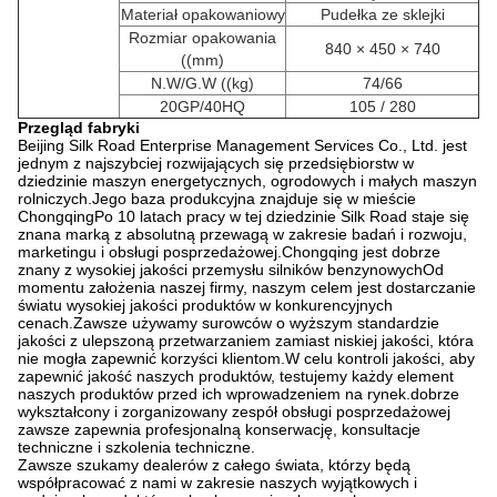
Materiał opakowaniowy
Pudełka ze sklejki
Rozmiar opakowania
840 × 450 × 740
((mm)
N.W/G.W ((kg)
74/66
20GP/40HQ
105 / 280
Przegląd fabryki
Beijing Silk Road Enterprise Management Services Co., Ltd. jest
jednym z najszybciej rozwijających się przedsiębiorstw w
dziedzinie maszyn energetycznych, ogrodowych i małych maszyn
rolniczych.Jego baza produkcyjna znajduje się w mieście
ChongqingPo 10 latach pracy w tej dziedzinie Silk Road staje się
znana marką z absolutną przewagą w zakresie badań i rozwoju,
marketingu i obsługi posprzedażowej.Chongqing jest dobrze
znany z wysokiej jakości przemysłu silników benzynowychOd
momentu założenia naszej firmy, naszym celem jest dostarczanie
światu wysokiej jakości produktów w konkurencyjnych
cenach.Zawsze używamy surowców o wyższym standardzie
jakości z ulepszoną przetwarzaniem zamiast niskiej jakości, która
nie mogła zapewnić korzyści klientom.W celu kontroli jakości, aby
zapewnić jakość naszych produktów, testujemy każdy element
naszych produktów przed ich wprowadzeniem na rynek.dobrze
wykształcony i zorganizowany zespół obsługi posprzedażowej
zawsze zapewnia profesjonalną konserwację, konsultacje
techniczne i szkolenia techniczne.
Zawsze szukamy dealerów z całego świata, którzy będą
współpracować z nami w zakresie naszych wyjątkowych i