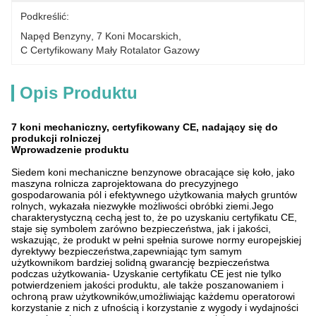
Podkreślić:
Napęd Benzyny
, 
7 Koni Mocarskich
, 
C Certyfikowany Mały Rotalator Gazowy
Opis Produktu
7 koni mechaniczny, certyfikowany CE, nadający się do
produkcji rolniczej
Wprowadzenie produktu
Siedem koni mechaniczne benzynowe obracające się koło, jako
maszyna rolnicza zaprojektowana do precyzyjnego
gospodarowania pól i efektywnego użytkowania małych gruntów
rolnych, wykazała niezwykłe możliwości obróbki ziemi.Jego
charakterystyczną cechą jest to, że po uzyskaniu certyfikatu CE,
staje się symbolem zarówno bezpieczeństwa, jak i jakości,
wskazując, że produkt w pełni spełnia surowe normy europejskiej
dyrektywy bezpieczeństwa,zapewniając tym samym
użytkownikom bardziej solidną gwarancję bezpieczeństwa
podczas użytkowania- Uzyskanie certyfikatu CE jest nie tylko
potwierdzeniem jakości produktu, ale także poszanowaniem i
ochroną praw użytkowników,umożliwiając każdemu operatorowi
korzystanie z nich z ufnością i korzystanie z wygody i wydajności