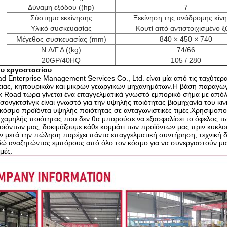
Δύναμη εξόδου ((hp)
7
Σύστημα εκκίνησης
Ξεκίνηση της ανάδρομης κίν
Υλικό συσκευασίας
Κουτί από αντιστοιχισμένο ξ
Μέγεθος συσκευασίας (mm)
840 × 450 × 740
Ν.Δ/Γ.Δ ((kg)
74/66
20GP/40HQ
105 / 280
υ εργοστασίου
oad Enterprise Management Services Co., Ltd. είναι μία από τις ταχύτ
γειας, κηπουρικών και μικρών γεωργικών μηχανημάτων.Η βάση παραγω
lk Road τώρα γίνεται ένα επαγγελματικά γνωστό εμπορικό σήμα με απόλ
ονγκτσίνγκ είναι γνωστό για την υψηλής ποιότητας βιομηχανία του κιν
κόσμο προϊόντα υψηλής ποιότητας σε ανταγωνιστικές τιμές.Χρησιμοπο
 χαμηλής ποιότητας που δεν θα μπορούσε να εξασφαλίσει το όφελος των
οϊόντων μας, δοκιμάζουμε κάθε κομμάτι των προϊόντων μας πριν κυκλ
 μετά την πώληση παρέχει πάντα επαγγελματική συντήρηση, τεχνική δι
δώ αναζητώντας εμπόρους από όλο τον κόσμο για να συνεργαστούν μαζί
μές.