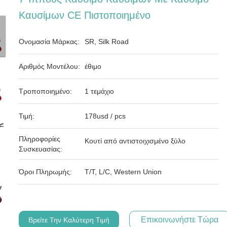
Καυσίμων CE Πιστοποιημένο
Ονομασία Μάρκας:
SR, Silk Road
Αριθμός Μοντέλου:
έθιμο
Τροποποιημένο:
1 τεμάχιο
Τιμή:
178usd / pcs
Πληροφορίες
Κουτί από αντιστοιχισμένο ξύλο
Συσκευασίας:
Όροι Πληρωμής:
T/T, L/C, Western Union
Επικοινωνήστε Τώρα
Βρείτε Την Καλύτερη Τιμή