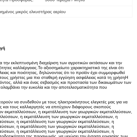
ιημένος μικρός ελκυστήρας αερίου
ωγή
α την εκλεπτυσμένη διαχείριση των αγροτικών εκτάσεων και την
τητες καλλιέργειας.Το αξιοσημείωτο χαρακτηριστικό της είναι ότι
ειας και ποιότητας, δηλώνοντας ότι το προϊόν έχει συμμορφωθεί
τους χρήστες μια πιο σταθερή εγγύηση ασφάλειας κατά τη χρήσηΗ
ϊόντος, αλλά και ένας σεβασμός και προστασία των δικαιωμάτων των
πολαμβάνει την ευκολία και την αποτελεσματικότητα που
ρούν να συνδεθούν με τους ηλεκτροκίνητους ελεγκτές μας για να
ς και τους καλλιεργητές να επιτύχουν διάφορους σκοπούς
ών εκμεταλλεύσεων, η εκμετάλλευση των γεωργικών εκμεταλλεύσεων,
λλεύσεων, η εκμετάλλευση των γεωργικών εκμεταλλεύσεων, η
εύσεων, η εκμετάλλευση των γεωργικών εκμεταλλεύσεων, η
εύσεων, η εκμετάλλευση των γεωργικών εκμεταλλεύσεων, η
εύσεων, η εκμετάλλευση των γεωργικών εκμεταλλεύσεων, η
οδοτικότητα της παραγωγής, να μειώσει την ένταση εργασίας των