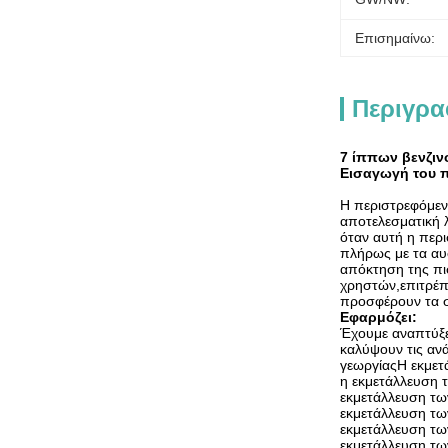
Επισημαίνω:
Περιγρα
7 ίππων βενζιν
Εισαγωγή του 
Η περιστρεφόμενη
αποτελεσματική λ
όταν αυτή η περ
πλήρως με τα αυ
απόκτηση της πι
χρηστών,επιτρέπο
προσφέρουν τα 
Εφαρμόζει:
Έχουμε αναπτύξε
καλύψουν τις αν
γεωργίαςΗ εκμετ
η εκμετάλλευση 
εκμετάλλευση τω
εκμετάλλευση τω
εκμετάλλευση τω
εκμετάλλευση τω