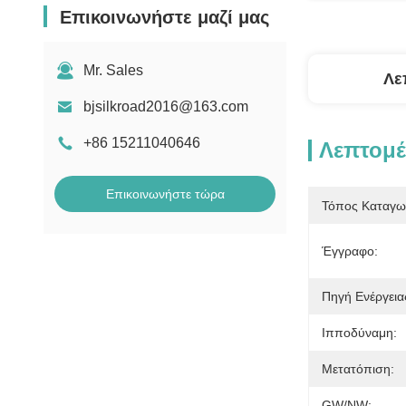
Επικοινωνήστε μαζί μας
Mr. Sales
Λε
bjsilkroad2016@163.com
+86 15211040646
Λεπτομέ
Επικοινωνήστε τώρα
Τόπος Καταγω
Έγγραφο:
Πηγή Ενέργεια
Ιπποδύναμη:
Μετατόπιση:
GW/NW: