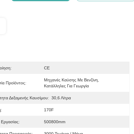
οίηση:
CE
Μηχανές Καύσης Με Βενζίνη, 
ία Προϊόντος:
Κατάλληλες Για Γεωργία
τητα Δεξαμενής Καυσίμου:
30,6 Λίτρα
:
170F
 Εργασίας:
500800mm
τητα Προσφοράς:
3000 Τεμάχια / Μήνα