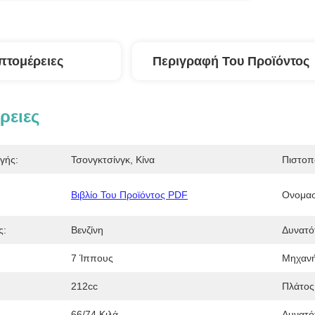
πτομέρειες
Περιγραφή Του Προϊόντος
ρειες
γής:
Τσονγκτσίνγκ, Κίνα
Πιστοπ
Βιβλίο Του Προϊόντος PDF
Ονομασ
ς:
Βενζίνη
Δυνατό
7 Ίππους
Μηχανή
212cc
Πλάτος
66/74 Κιλά
Δυνατό