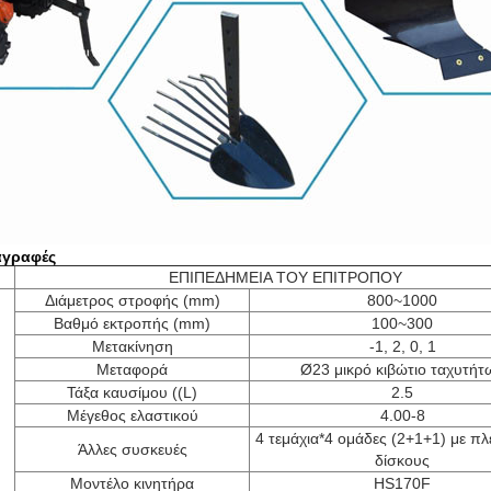
αγραφές
ΕΠΙΠΕΔΗΜΕΙΑ ΤΟΥ ΕΠΙΤΡΟΠΟΥ
Διάμετρος στροφής (mm)
800~1000
Βαθμό εκτροπής (mm)
100~300
Μετακίνηση
-1, 2, 0, 1
Μεταφορά
Ø23 μικρό κιβώτιο ταχυτήτ
Τάξα καυσίμου ((L)
2.5
Μέγεθος ελαστικού
4.00-8
4 τεμάχια*4 ομάδες (2+1+1) με πλ
Άλλες συσκευές
δίσκους
Μοντέλο κινητήρα
HS170F