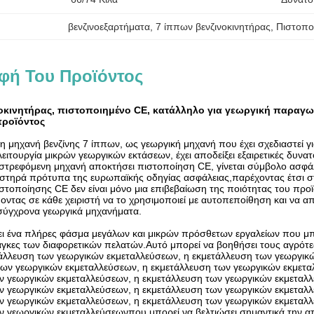
βενζινοεξαρτήματα
, 
7 ίππων βενζινοκινητήρας
, 
Πιστοπο
φή Του Προϊόντος
οκινητήρας, πιστοποιημένο CE, κατάλληλο για γεωργική παραγ
προϊόντος
 μηχανή βενζίνης 7 ίππων, ως γεωργική μηχανή που έχει σχεδιαστεί γι
ειτουργία μικρών γεωργικών εκτάσεων, έχει αποδείξει εξαιρετικές δυνατό
ιστρεφόμενη μηχανή αποκτήσει πιστοποίηση CE, γίνεται σύμβολο ασφάλ
στηρά πρότυπα της ευρωπαϊκής οδηγίας ασφάλειας,παρέχοντας έτσι σ
στοποίησης CE δεν είναι μόνο μια επιβεβαίωση της ποιότητας του προ
ντας σε κάθε χειριστή να το χρησιμοποιεί με αυτοπεποίθηση και να α
σύγχρονα γεωργικά μηχανήματα.
ι ένα πλήρες φάσμα μεγάλων και μικρών πρόσθετων εργαλείων που μπο
άγκες των διαφορετικών πελατών.Αυτό μπορεί να βοηθήσει τους αγρότε
άλλευση των γεωργικών εκμεταλλεύσεων, η εκμετάλλευση των γεωργικ
των γεωργικών εκμεταλλεύσεων, η εκμετάλλευση των γεωργικών εκμετα
ν γεωργικών εκμεταλλεύσεων, η εκμετάλλευση των γεωργικών εκμεταλλ
ν γεωργικών εκμεταλλεύσεων, η εκμετάλλευση των γεωργικών εκμεταλλ
ν γεωργικών εκμεταλλεύσεων, η εκμετάλλευση των γεωργικών εκμεταλλ
ν γεωργικών εκμεταλλεύσεωνπου μπορεί να βελτιώσει σημαντικά την απ