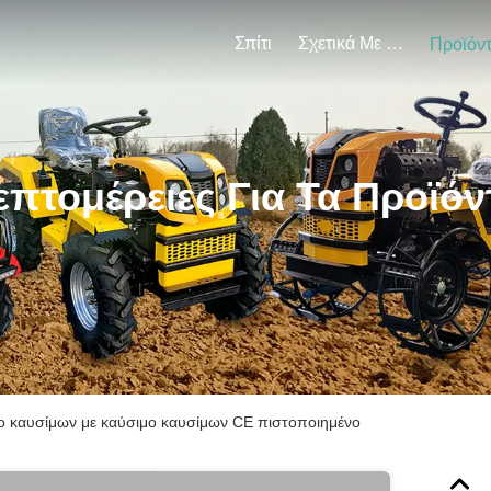
Σπίτι
Σχετικά Με Εμάς
Προϊόν
επτομέρειες Για Τα Προϊόν
ο καυσίμων με καύσιμο καυσίμων CE πιστοποιημένο