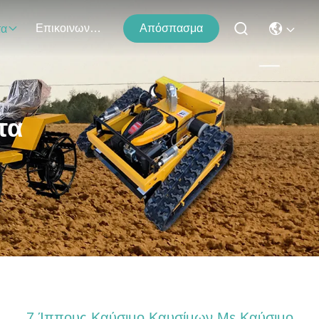
Επικοινωνήστε Μαζί Μας
Απόσπασμα
τα
τα
7 Ίππους Καύσιμο Καυσίμων Με Καύσιμο