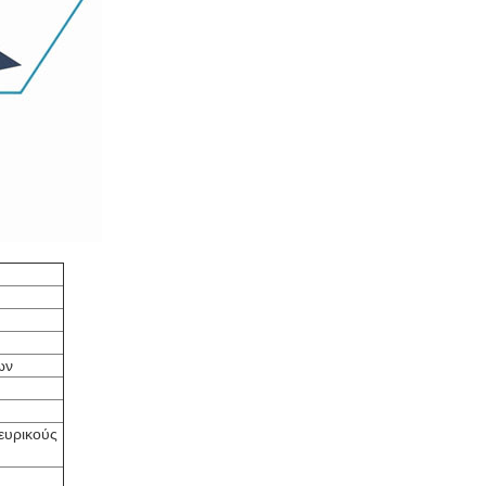
ων
ευρικούς