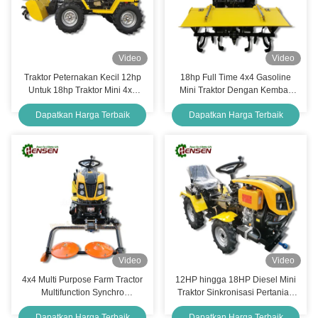
Video
Video
Traktor Peternakan Kecil 12hp
18hp Full Time 4x4 Gasoline
Untuk 18hp Traktor Mini 4x4
Mini Traktor Dengan Kembali
Dengan Back Rotary
Rotary Euro V Sertifikasi Mesin
Dapatkan Harga Terbaik
Dapatkan Harga Terbaik
Video
Video
4x4 Multi Purpose Farm Tractor
12HP hingga 18HP Diesel Mini
Multifunction Synchro
Traktor Sinkronisasi Pertanian
Transmission Tractor
Multi Fungsi
Dapatkan Harga Terbaik
Dapatkan Harga Terbaik