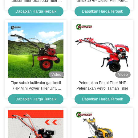
Diesel Tiller Dua roda Tiller 7
Untuk 18HP Diesel Mini Power
tenaga kuda Traktor tangan
Tiller
Dapatkan Harga Terbaik
Dapatkan Harga Terbaik
Video
Video
Tipe sabuk kultivator gas kecil
Peternakan Petrol Tiller 9HP
7HP Mini Power Tiller Untuk
Peternakan Petrol Taman Tiller
Pertanian
Dapatkan Harga Terbaik
Dapatkan Harga Terbaik