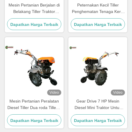
Mesin Pertanian Berjalan di
Peternakan Kecil Tiller
Belakang Tiller Traktor
Penghematan Tenaga Kerja
Pertanian 10hp Dua Roda
dengan Mesin Diesel 9HP
Dapatkan Harga Terbaik
Traktor Diesel Mini
Dapatkan Harga Terbaik
dan pegangan diatur
Video
Video
Mesin Pertanian Peralatan
Gear Drive 7 HP Mesin
Diesel Tiller Dua roda Tiller 7
Diesel Mini Traktor Untuk
tenaga kuda Traktor tangan
Peternakan Kecil
Dapatkan Harga Terbaik
Dapatkan Harga Terbaik