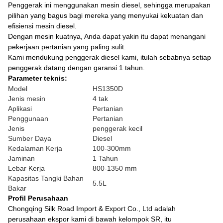
Penggerak ini menggunakan mesin diesel, sehingga merupakan
pilihan yang bagus bagi mereka yang menyukai kekuatan dan
efisiensi mesin diesel.
Dengan mesin kuatnya, Anda dapat yakin itu dapat menangani
pekerjaan pertanian yang paling sulit.
Kami mendukung penggerak diesel kami, itulah sebabnya setiap
penggerak datang dengan garansi 1 tahun.
Parameter teknis:
Model
HS1350D
Jenis mesin
4 tak
Aplikasi
Pertanian
Penggunaan
Pertanian
Jenis
penggerak kecil
Sumber Daya
Diesel
Kedalaman Kerja
100-300mm
Jaminan
1 Tahun
Lebar Kerja
800-1350 mm
Kapasitas Tangki Bahan
5.5L
Bakar
Profil Perusahaan
Chongqing Silk Road Import & Export Co., Ltd adalah
perusahaan ekspor kami di bawah kelompok SR, itu