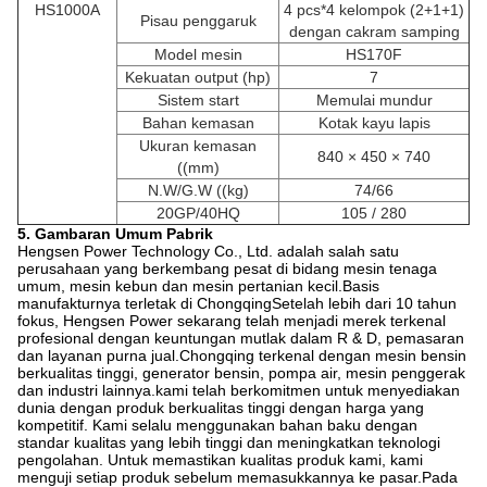
HS1000A
4 pcs*4 kelompok (2+1+1)
Pisau penggaruk
dengan cakram samping
Model mesin
HS170F
Kekuatan output (hp)
7
Sistem start
Memulai mundur
Bahan kemasan
Kotak kayu lapis
Ukuran kemasan
840 × 450 × 740
((mm)
N.W/G.W ((kg)
74/66
20GP/40HQ
105 / 280
5. Gambaran Umum Pabrik
Hengsen Power Technology Co., Ltd. adalah salah satu
perusahaan yang berkembang pesat di bidang mesin tenaga
umum, mesin kebun dan mesin pertanian kecil.Basis
manufakturnya terletak di ChongqingSetelah lebih dari 10 tahun
fokus, Hengsen Power sekarang telah menjadi merek terkenal
profesional dengan keuntungan mutlak dalam R & D, pemasaran
dan layanan purna jual.Chongqing terkenal dengan mesin bensin
berkualitas tinggi, generator bensin, pompa air, mesin penggerak
dan industri lainnya.kami telah berkomitmen untuk menyediakan
dunia dengan produk berkualitas tinggi dengan harga yang
kompetitif. Kami selalu menggunakan bahan baku dengan
standar kualitas yang lebih tinggi dan meningkatkan teknologi
pengolahan. Untuk memastikan kualitas produk kami, kami
menguji setiap produk sebelum memasukkannya ke pasar.Pada