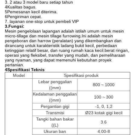
3. 2 atau 3 model baru setiap tahun
4Kualitas bagus.
5Pemesanan kecil diterima.
6Pengiriman cepat.
7. layanan one-stop untuk pembeli VIP
3.Fungsi:
Mesin pengelolaan lapangan adalah istilah umum untuk mesin
micro-tillage dan mesin tillage furrowing.Ini adalah mesin
pengeboran dan harrow (peralatan) yang dikembangkan dan
dirancang untuk karakteristik ladang bukit kecil, perbedaan
ketinggian relatif besar, dan ruang rumah kaca kecil.berat ringan,
operasi yang fleksibel, transfer yang mudah, dan pemeliharaan
yang nyaman, yang dapat memenuhi kebutuhan proyek
pertanian.
4Spesifikasi Teknis
Model
Spesifikasi produk
Lebar penggalian
800 ~ 1000
((mm)
Kedalaman penggalian
100 ~ 300
((mm)
Pergantian gigi
-1, 0, 1,2
Transmisi
Ø23 kotak gigi kecil
Tangki bahan bakar
3.6
((L)
Ukuran ban
4.00-8