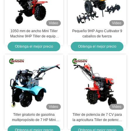
Video
Video
1050 mm de ancho Mini Tiller
Pequeño 9HP Agro Cultivator 9
Machine 9HP Tiller de equipo
caballos de fuerza
agrícola
Obtenga el mejor precio
Obtenga el mejor precio
Video
Video
Tiller giratorio de gasolina
Tiller de potencia de 7 CV para
multipropósito de 7 HP Mini
la agricultura Tiller de potencia
Tiller para la agricultura
de 1000 mm de ancho para la
Obtenga el mejor precio
Obtenga el mejor precio
agricultura