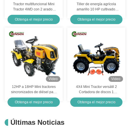
Tractor multifuncional Mini
Tiller de energía agrícola
Tractor 4WD con 2 arados
amarillo 10 HP cultivador
enlatados con certificación
diesel diseño OEM
Obtenga el mejor precio
Obtenga el mejor precio
CE
Video
Video
12HP a 18HP Mini tractores
4X4 Mini Tractor versátil 2
sincronizados de diésel para
Cortadora de discos 1
agricultura con múltiples
cilindro Tractor agrícola Mini
Obtenga el mejor precio
Obtenga el mejor precio
funciones
Últimas Noticias