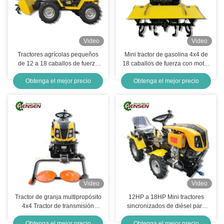
Video
Video
Tractores agrícolas pequeños
Mini tractor de gasolina 4x4 de
de 12 a 18 caballos de fuerza
18 caballos de fuerza con motor
Tractor Mini 4x4 con trasero
Euro V certificado
Obtenga el mejor precio
Obtenga el mejor precio
rotativo
Video
Video
Tractor de granja multipropósito
12HP a 18HP Mini tractores
4x4 Tractor de transmisión
sincronizados de diésel para
síncrona multifunción
agricultura con múltiples
Obtenga el mejor precio
Obtenga el mejor precio