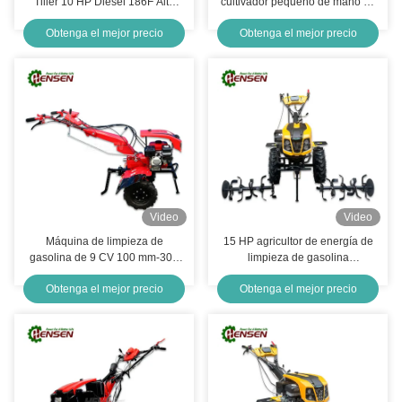
Tiller 10 HP Diesel 186F Alta
cultivador pequeño de mano de
eficiencia
4 tiempos
Obtenga el mejor precio
Obtenga el mejor precio
Video
Video
Máquina de limpieza de
15 HP agricultor de energía de
gasolina de 9 CV 100 mm-300
limpieza de gasolina
mm Profundidad Pequeña
alimentado por el pequeño
Obtenga el mejor precio
Obtenga el mejor precio
limpiadora de jardín
cultivador de campo