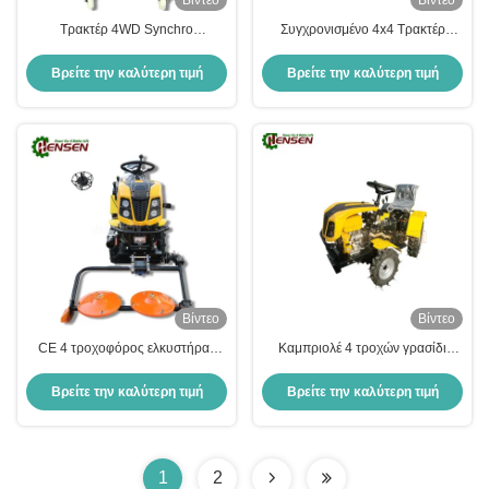
Βίντεο
Βίντεο
Τρακτέρ 4WD Synchro
Συγχρονισμένο 4x4 Τρακτέρ
Transmission Τρακτέρ τεσσάρων
βενζίνης Μίνι Τρακτέρ με Κάθισμα
τροχών με συσσωρευτή ζιζανίων
Οδηγού και 3 Δίσκο Κόφτης
Βρείτε την καλύτερη τιμή
Βρείτε την καλύτερη τιμή
Βίντεο
Βίντεο
CE 4 τροχοφόρος ελκυστήρας
Καμπριολέ 4 τροχών γρασίδι
4F+2R 8F+4F βενζινοκίνητος
ελκυστήρα συντονισμένο βενζίνη
ελκυστήρας
μίνι ελκυστήρες
Βρείτε την καλύτερη τιμή
Βρείτε την καλύτερη τιμή
1
2