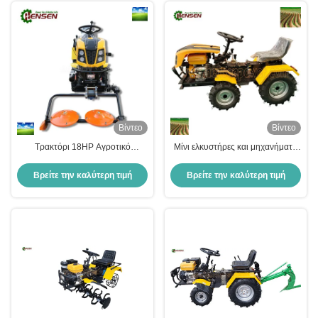
Βίντεο
Βίντεο
Τρακτόρι 18HP Αγροτικό
Μίνι ελκυστήρες και μηχανήματα
Τετρακίνητο Τετρακίνητο
12HP-18HP τετρακίνητος
Τετρακίνητο Τετρακίνητο
ελκυστήρας γκαζόν
Βρείτε την καλύτερη τιμή
Βρείτε την καλύτερη τιμή