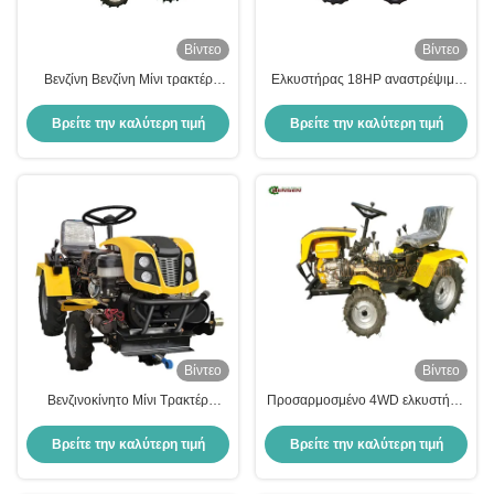
Βίντεο
Βίντεο
Βενζίνη Βενζίνη Μίνι τρακτέρ
Ελκυστήρας 18HP αναστρέψιμο
Γεωργική
άροτρο CE
Βρείτε την καλύτερη τιμή
Βρείτε την καλύτερη τιμή
Βίντεο
Βίντεο
Βενζινοκίνητο Μίνι Τρακτέρ
Προσαρμοσμένο 4WD ελκυστήρα
Χώρου Προσαρμοσμένο
γκαζόν 12HP-18HP ελκυστήρα
αγροτικό εξοπλισμό
Βρείτε την καλύτερη τιμή
Βρείτε την καλύτερη τιμή