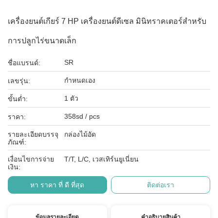
เครื่องยนต์เกียร์ 7 HP เครื่องยนต์ดีเซล มินิทราคเตอร์สําหรับ
การปลูกไร่ขนาดเล็ก
SR
ชื่อแบรนด์:
กำหนดเอง
เลขรุ่น:
1 ตัว
ขั้นต่ำ:
358sd / pcs
ราคา:
รายละเอียดบรรจุ
กล่องไม้อัด
ภัณฑ์:
เงื่อนไขการจ่าย
T/T, L/C, เวสเทิร์นยูเนี่ยน
เงิน:
หา ราคา ที่ ดี ที่สุด
ติดต่อเรา
ข้อมูลรายละเอียด
คําอธิบายสินค้า