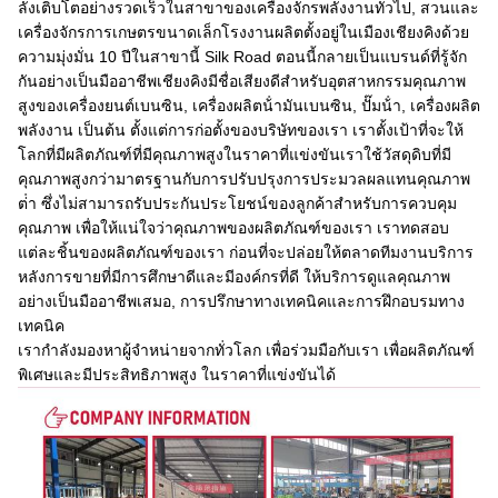
ลังเติบโตอย่างรวดเร็วในสาขาของเครื่องจักรพลังงานทั่วไป, สวนและ
เครื่องจักรการเกษตรขนาดเล็กโรงงานผลิตตั้งอยู่ในเมืองเชียงคิงด้วย
ความมุ่งมั่น 10 ปีในสาขานี้ Silk Road ตอนนี้กลายเป็นแบรนด์ที่รู้จัก
กันอย่างเป็นมืออาชีพเชียงคิงมีชื่อเสียงดีสําหรับอุตสาหกรรมคุณภาพ
สูงของเครื่องยนต์เบนซิน, เครื่องผลิตน้ํามันเบนซิน, ปั๊มน้ํา, เครื่องผลิต
พลังงาน เป็นต้น ตั้งแต่การก่อตั้งของบริษัทของเรา เราตั้งเป้าที่จะให้
โลกที่มีผลิตภัณฑ์ที่มีคุณภาพสูงในราคาที่แข่งขันเราใช้วัสดุดิบที่มี
คุณภาพสูงกว่ามาตรฐานกับการปรับปรุงการประมวลผลแทนคุณภาพ
ต่ํา ซึ่งไม่สามารถรับประกันประโยชน์ของลูกค้าสําหรับการควบคุม
คุณภาพ เพื่อให้แน่ใจว่าคุณภาพของผลิตภัณฑ์ของเรา เราทดสอบ
แต่ละชิ้นของผลิตภัณฑ์ของเรา ก่อนที่จะปล่อยให้ตลาดทีมงานบริการ
หลังการขายที่มีการศึกษาดีและมีองค์กรที่ดี ให้บริการดูแลคุณภาพ
อย่างเป็นมืออาชีพเสมอ, การปรึกษาทางเทคนิคและการฝึกอบรมทาง
เทคนิค
เรากําลังมองหาผู้จําหน่ายจากทั่วโลก เพื่อร่วมมือกับเรา เพื่อผลิตภัณฑ์
พิเศษและมีประสิทธิภาพสูง ในราคาที่แข่งขันได้