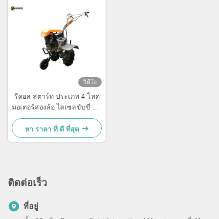
วิดีโอ
รีคอล สตาร์ท ประเภท 4 โทค
มอเตอร์สองล้อ ไดเซลขับขี่ มินิ
เครื่องบดดินเดินแทรกเต
อร์สําหรับการเกษตร
หา ราคา ที่ ดี ที่สุด
ติดต่อเร็ว
ที่อยู่