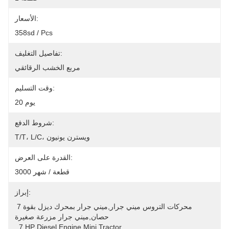
الأسعار:
358sd / Pcs
تفاصيل التغليف:
مربع الخشب الرقائقي
وقت التسليم:
20 يوم
شروط الدفع:
T/T، L/C، ويسترن يونيون
القدرة على العرض:
3000 قطعة / شهر
إبراز:
محركات التروس ميني جرار,ميني جرار بمحرك ديزل بقوة 7 
حصان,ميني جرار مزرعة صغيرة
, 
7 HP Diesel Engine Mini Tractor
, 