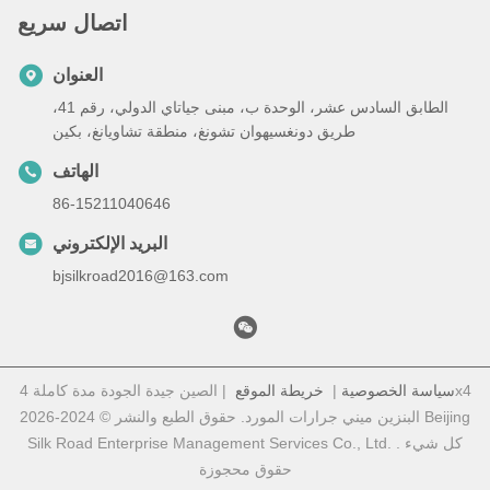
اتصال سريع
العنوان
الطابق السادس عشر، الوحدة ب، مبنى جياتاي الدولي، رقم 41،
طريق دونغسيهوان تشونغ، منطقة تشاويانغ، بكين
الهاتف
86-15211040646
البريد الإلكتروني
bjsilkroad2016@163.com
سياسة الخصوصية
|
خريطة الموقع
| الصين جيدة الجودة مدة كاملة 4x4
البنزين ميني جرارات المورد. حقوق الطبع والنشر © 2024-2026 Beijing
Silk Road Enterprise Management Services Co., Ltd. . كل شيء
حقوق محجوزة