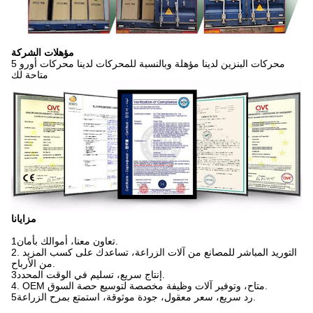
مؤهلات الشركة
محركات البنزين لدينا مؤهلة وبالنسبة للمحركات لدينا محركات أورو 5
متاحة لك
مزايانا
1تعاون معنا، أموالك بأمان.
2. التوريد المباشر للمصانع من آلات الزراعة، تساعدك على كسب المزيد
من الأرباح.
3إنتاج سريع، تسليم في الوقت المحدد.
4. OEM متاح، وتوفير آلات وظيفة مخصصة لتوسيع حصة السوق.
5رد سريع، سعر معقول، جودة موثوقة، استمتع بمرح الزراعة.