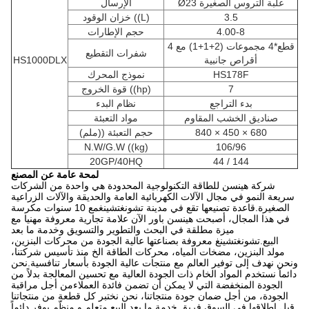
Ø23 علبة التروس الصغيرة
الإرسال
3.5
خزان الوقود ((L)
4.00-8
حجم الإطارات
4 قطع*4 مجموعات (2+1+1) مع
شفرات التقطيع
أقراص جانبية
HS1000DLX
HS178F
نموذج المحرك
7
قوة الخروج ((hp)
بدء التراجع
نظام البدء
صناديق الخشب المقاوم
مواد التعبئة
840 × 450 × 680
حجم التعبئة ((ملم)
N.W/G.W ((kg)
106/96
20GP/40HQ
44 / 144
لمحة عامة عن المصنع
شركة هينسن للطاقة التكنولوجية المحدودة هي واحدة من الشركات
سريعة النمو في مجال الآلات الكهربائية العامة والحديقة والآلات الزراعية
الصغيرة.قاعدة تصنيعها تقع في مدينة تشونغتشينغمع 10 سنوات مكرسة
في هذا المجال، أصبحت هينسن باور الآن علامة تجارية معروفة مهنيا مع
ميزة مطلقة في البحث والتطوير والتسويق وخدمة ما بعد
البيع.تشونغتشينغ معروفة بصناعتها عالية الجودة من محركات البنزين،
مولد البنزين، مضخات المياه، محركات الطاقة الخ منذ تأسيس شركتنا،
ونحن نهدف إلى توفير العالم مع منتجات عالية الجودة بأسعار تنافسية.نحن
دائماً نستخدم المواد الخام ذات الجودة العالية مع تحسين المعالجة بدلاً من
الجودة المنخفضة التي لا يمكن أن تضمن فائدة العملاءمن أجل مراقبة
الجودة، من أجل ضمان جودة منتجاتنا، نحن نختبر كل قطعة من منتجاتنا
قبل إطلاقها في السوق.فريق خدمة ما بعد البيع متعلم و منظّم يوفر دائماً