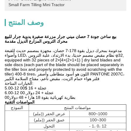
Small Farm Tilling Mini Tractor
وصف المنتج
بيع ساخن جودة 7 حصان ميني جرار مزرعة صغيرة يدوية جرار للبيع
محرك التروس المزارع الديزل مقدمة
مدعومة بمحرك ديزل بقوة 178-7 حصان، مجهزة بمصمم حديث للقبعة
وأضواء LED، نظام مقبض مصمم حديثا، بدء الارتداد، علبة التروس φ32,
equipped with 32 pieces of 2×[4×(2+1+1) ] dry land blades and
side discs (each part of the blade should be placed separately in
the tiller box and properly protected to avoid scratching with the
tiller) 400-8 tires، اللون هو أسود متطاطى وأصفر PANTONE 2007C،
فلتر هواء حمام الزيت، مقبض ناعم، مفتاح السلامة الكبير
الخيارات المتاحة:
5.00-12 عجلة + 16 $00
6.00-12 عجلة + 24 دولار.00
بطارية كهربائية بقوة 18 هارا + 48 دولار00
المواصفات التقنية
مواصفات المنتج
النموذج
800~1000
عرض الحفر ((ملم)
100~300
عمق الحفر ((ملم)
- 1، 0، 12
التحول