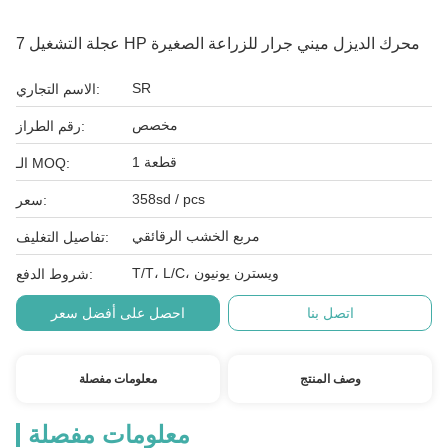
عجلة التشغيل 7 HP محرك الديزل ميني جرار للزراعة الصغيرة
SR
الاسم التجاري:
مخصص
رقم الطراز:
1 قطعة
الـ MOQ:
358sd / pcs
سعر:
مربع الخشب الرقائقي
تفاصيل التغليف:
T/T، L/C، ويسترن يونيون
شروط الدفع:
اتصل بنا
احصل على أفضل سعر
وصف المنتج
معلومات مفصلة
معلومات مفصلة