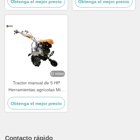
Obtenga el mejor precio
fuerza Tractor de mano
Obtenga el mejor precio
agrícolas pequeñas
El video
Tractor manual de 5 HP
Herramientas agrícolas Mini
tractor diesel
Obtenga el mejor precio
Contacto rápido