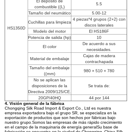
El depósito de
5.5
combustible ((L)
Tamaño del neumático
5.00-12
4 piezas*4 grupos (2+2) con
Cuchillas para limpieza
discos laterales
HS1350D
Modelo del motor
El HS186F
Potencia de salida (hp)
10
De acuerdo a sus
El color
necesidades.
Cajas de madera
Material de embalaje
contrachapada
Tamaño del embalaje
980 × 510 × 780
((mm)
No se aplican las
disposiciones de la
Se trata de:
Directiva 2009/125/CE.
20GP/40HQ
44 por 144
4. Visión general de la fábrica
Chongqing Silk Road Import & Export Co., Ltd es nuestra
empresa exportadora bajo el grupo SR, se especializa en la
exportación de productos que son hechos por fábricas bajo
nuestro grupo.Somos las empresas de más rápido crecimiento
en el campo de la maquinaria de energía generalSu base de
fabricación se encuentra en la ciudad de Chongqing, China.Silk