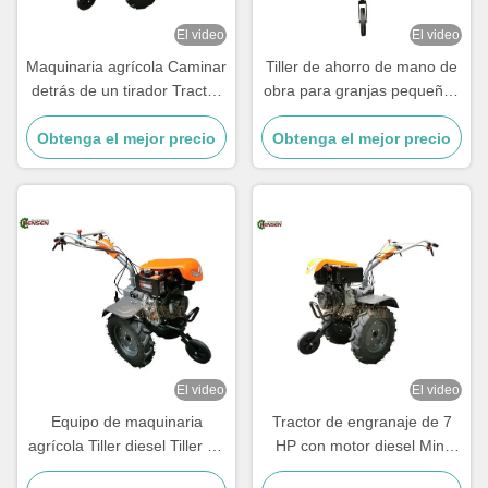
El video
El video
Maquinaria agrícola Caminar
Tiller de ahorro de mano de
detrás de un tirador Tractor
obra para granjas pequeñas
agrícola de 10 caballos de
con motor diesel de 9 CV y
fuerza Mini tractor diesel de
Obtenga el mejor precio
Obtenga el mejor precio
mango ajustable
dos ruedas
El video
El video
Equipo de maquinaria
Tractor de engranaje de 7
agrícola Tiller diesel Tiller de
HP con motor diesel Mini
dos ruedas 7 caballos de
tractor para labranzas