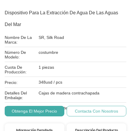
Dispositivo Para La Extracción De Agua De Las Aguas
Del Mar
Nombre De La
SR, Silk Road
Marca:
Número De
costumbre
Modelo:
Cuota De
1 piezas
Producción:
348usd / pcs
Precio:
Detalles Del
Cajas de madera contrachapada
Embalaje:
Condiciones De
T/T, L/C, Western Union
Obtenga El Mejor Precio
Contacta Con Nosotros
Pago:
Información Detallada
Descripción Del Producto