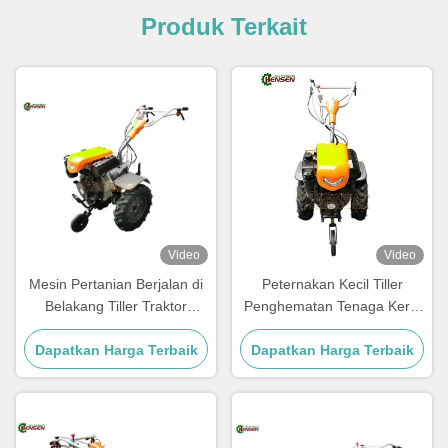
Produk Terkait
Video
Video
Mesin Pertanian Berjalan di
Peternakan Kecil Tiller
Belakang Tiller Traktor
Penghematan Tenaga Kerja
Pertanian 10hp Dua Roda
dengan Mesin Diesel 9HP
Dapatkan Harga Terbaik
Traktor Diesel Mini
Dapatkan Harga Terbaik
dan pegangan diatur