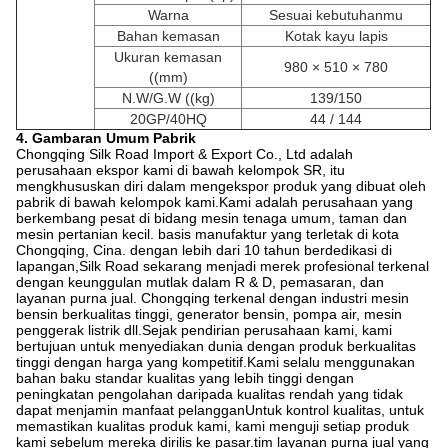
Warna
Sesuai kebutuhanmu
Bahan kemasan
Kotak kayu lapis
Ukuran kemasan
980 × 510 × 780
((mm)
N.W/G.W ((kg)
139/150
20GP/40HQ
44 / 144
4. Gambaran Umum Pabrik
Chongqing Silk Road Import & Export Co., Ltd adalah
perusahaan ekspor kami di bawah kelompok SR, itu
mengkhususkan diri dalam mengekspor produk yang dibuat oleh
pabrik di bawah kelompok kami.Kami adalah perusahaan yang
berkembang pesat di bidang mesin tenaga umum, taman dan
mesin pertanian kecil. basis manufaktur yang terletak di kota
Chongqing, Cina. dengan lebih dari 10 tahun berdedikasi di
lapangan,Silk Road sekarang menjadi merek profesional terkenal
dengan keunggulan mutlak dalam R & D, pemasaran, dan
layanan purna jual. Chongqing terkenal dengan industri mesin
bensin berkualitas tinggi, generator bensin, pompa air, mesin
penggerak listrik dll.Sejak pendirian perusahaan kami, kami
bertujuan untuk menyediakan dunia dengan produk berkualitas
tinggi dengan harga yang kompetitif.Kami selalu menggunakan
bahan baku standar kualitas yang lebih tinggi dengan
peningkatan pengolahan daripada kualitas rendah yang tidak
dapat menjamin manfaat pelangganUntuk kontrol kualitas, untuk
memastikan kualitas produk kami, kami menguji setiap produk
kami sebelum mereka dirilis ke pasar.tim layanan purna jual yang