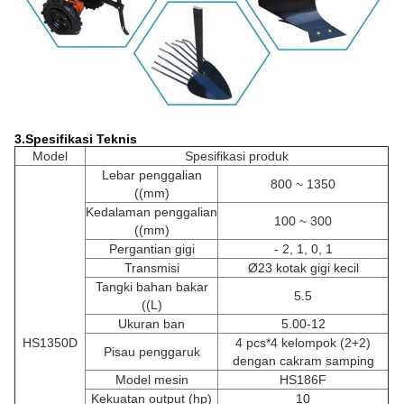
3.
Spesifikasi Teknis
Model
Spesifikasi produk
Lebar penggalian
800 ~ 1350
((mm)
Kedalaman penggalian
100 ~ 300
((mm)
Pergantian gigi
- 2, 1, 0, 1
Transmisi
Ø23 kotak gigi kecil
Tangki bahan bakar
5.5
((L)
Ukuran ban
5.00-12
HS1350D
4 pcs*4 kelompok (2+2)
Pisau penggaruk
dengan cakram samping
Model mesin
HS186F
Kekuatan output (hp)
10