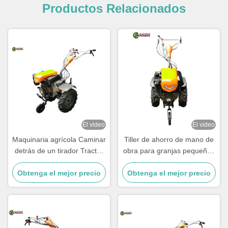
Productos Relacionados
El video
El video
Maquinaria agrícola Caminar
Tiller de ahorro de mano de
detrás de un tirador Tractor
obra para granjas pequeñas
agrícola de 10 caballos de
con motor diesel de 9 CV y
fuerza Mini tractor diesel de
Obtenga el mejor precio
Obtenga el mejor precio
mango ajustable
dos ruedas