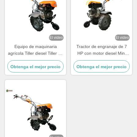
El video
El video
Equipo de maquinaria
Tractor de engranaje de 7
agrícola Tiller diesel Tiller de
HP con motor diesel Mini
dos ruedas 7 caballos de
tractor para labranzas
Obtenga el mejor precio
fuerza Tractor de mano
Obtenga el mejor precio
agrícolas pequeñas