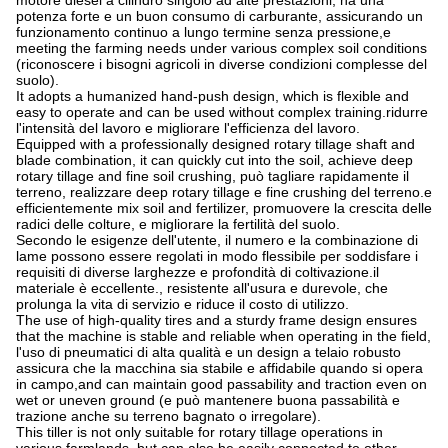
motore diesel a cilindro singolo ad alte prestazioni, ha una
potenza forte e un buon consumo di carburante, assicurando un
funzionamento continuo a lungo termine senza pressione,e
meeting the farming needs under various complex soil conditions
(riconoscere i bisogni agricoli in diverse condizioni complesse del
suolo).
It adopts a humanized hand-push design, which is flexible and
easy to operate and can be used without complex training.ridurre
l'intensità del lavoro e migliorare l'efficienza del lavoro.
Equipped with a professionally designed rotary tillage shaft and
blade combination, it can quickly cut into the soil, achieve deep
rotary tillage and fine soil crushing, può tagliare rapidamente il
terreno, realizzare deep rotary tillage e fine crushing del terreno.e
efficientemente mix soil and fertilizer, promuovere la crescita delle
radici delle colture, e migliorare la fertilità del suolo.
Secondo le esigenze dell'utente, il numero e la combinazione di
lame possono essere regolati in modo flessibile per soddisfare i
requisiti di diverse larghezze e profondità di coltivazione.il
materiale è eccellente., resistente all'usura e durevole, che
prolunga la vita di servizio e riduce il costo di utilizzo.
The use of high-quality tires and a sturdy frame design ensures
that the machine is stable and reliable when operating in the field,
l'uso di pneumatici di alta qualità e un design a telaio robusto
assicura che la macchina sia stabile e affidabile quando si opera
in campo,and can maintain good passability and traction even on
wet or uneven ground (e può mantenere buona passabilità e
trazione anche su terreno bagnato o irregolare).
This tiller is not only suitable for rotary tillage operations in