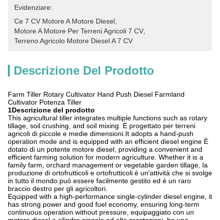
Evidenziare:
Ce 7 CV Motore A Motore Diesel
, 
Motore A Motore Per Terreni Agricoli 7 CV
, 
Terreno Agricolo Motore Diesel A 7 CV
Descrizione Del Prodotto
Farm Tiller Rotary Cultivator Hand Push Diesel Farmland
Cultivator Potenza Tiller
1Descrizione del prodotto
This agricultural tiller integrates multiple functions such as rotary
tillage, soil crushing, and soil mixing. È progettato per terreni
agricoli di piccole e medie dimensioni.It adopts a hand-push
operation mode and is equipped with an efficient diesel engine È
dotato di un potente motore diesel, providing a convenient and
efficient farming solution for modern agriculture. Whether it is a
family farm, orchard management or vegetable garden tillage, la
produzione di ortofrutticoli e ortofrutticoli è un'attività che si svolge
in tutto il mondo.può essere facilmente gestito ed è un raro
braccio destro per gli agricoltori.
Equipped with a high-performance single-cylinder diesel engine, it
has strong power and good fuel economy, ensuring long-term
continuous operation without pressure, equipaggiato con un