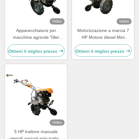
Video
Video
Apparecchiature per
Motorizzazione a marcia 7
macchine agricole Tiller
HP Motore diesel Mini
diesel Tiller a due ruote 7
trattore per le piccole
cavalli Trattore a mano
aziende agricole
Ottieni il miglior prezzo
Ottieni il miglior prezzo
Video
5 HP trattore manuale
utensili agricoli mini trattore