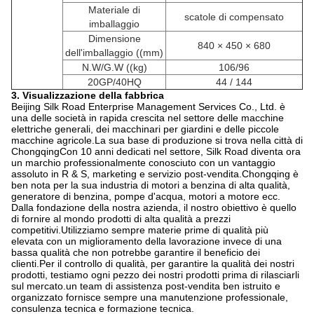
Materiale di
scatole di compensato
imballaggio
Dimensione
840 × 450 × 680
dell'imballaggio ((mm)
N.W/G.W ((kg)
106/96
20GP/40HQ
44 / 144
3. Visualizzazione della fabbrica
Beijing Silk Road Enterprise Management Services Co., Ltd. è
una delle società in rapida crescita nel settore delle macchine
elettriche generali, dei macchinari per giardini e delle piccole
macchine agricole.La sua base di produzione si trova nella città di
ChongqingCon 10 anni dedicati nel settore, Silk Road diventa ora
un marchio professionalmente conosciuto con un vantaggio
assoluto in R & S, marketing e servizio post-vendita.Chongqing è
ben nota per la sua industria di motori a benzina di alta qualità,
generatore di benzina, pompe d'acqua, motori a motore ecc.
Dalla fondazione della nostra azienda, il nostro obiettivo è quello
di fornire al mondo prodotti di alta qualità a prezzi
competitivi.Utilizziamo sempre materie prime di qualità più
elevata con un miglioramento della lavorazione invece di una
bassa qualità che non potrebbe garantire il beneficio dei
clienti.Per il controllo di qualità, per garantire la qualità dei nostri
prodotti, testiamo ogni pezzo dei nostri prodotti prima di rilasciarli
sul mercato.un team di assistenza post-vendita ben istruito e
organizzato fornisce sempre una manutenzione professionale,
consulenza tecnica e formazione tecnica.