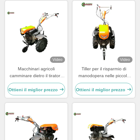
Video
Video
Macchinari agricoli
Tiller per il risparmio di
camminare dietro il tiratore
manodopera nelle piccole
trattore agricolo da 10 CV
aziende agricole con motore
due ruote mini trattore diesel
diesel da 9 CV e maniglia
Ottieni il miglior prezzo
Ottieni il miglior prezzo
regolabile