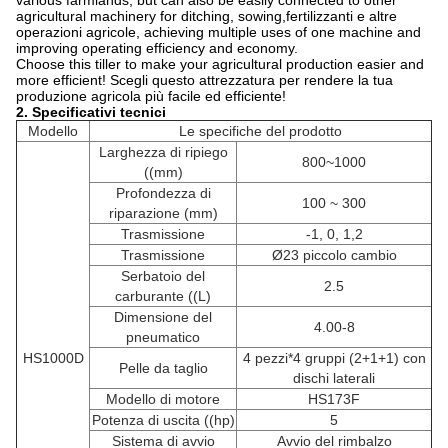
various farmlands, but can also be easily connected to other
agricultural machinery for ditching, sowing,fertilizzanti e altre
operazioni agricole, achieving multiple uses of one machine and
improving operating efficiency and economy.
Choose this tiller to make your agricultural production easier and
more efficient! Scegli questo attrezzatura per rendere la tua
produzione agricola più facile ed efficiente!
2. Specificativi tecnici
Modello
Le specifiche del prodotto
Larghezza di ripiego
800~1000
((mm)
Profondezza di
100 ~ 300
riparazione (mm)
Trasmissione
-1, 0, 1,2
Trasmissione
Ø23 piccolo cambio
Serbatoio del
2.5
carburante ((L)
Dimensione del
4.00-8
pneumatico
HS1000D
4 pezzi*4 gruppi (2+1+1) con
Pelle da taglio
dischi laterali
Modello di motore
HS173F
Potenza di uscita ((hp)
5
Sistema di avvio
Avvio del rimbalzo