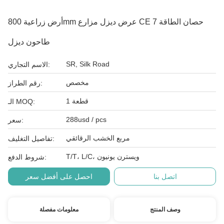
أرض زراعية 800mm عرض ديزل مزارع CE 7 حصان الطاقة
طاحون ديزل
SR, Silk Road
الاسم التجاري:
مخصص
رقم الطراز:
1 قطعة
الـ MOQ:
288usd / pcs
سعر:
مربع الخشب الرقائقي
تفاصيل التغليف:
T/T، L/C، ويسترن يونيون
شروط الدفع:
اتصل بنا
احصل على أفضل سعر
وصف المنتج
معلومات مفصلة