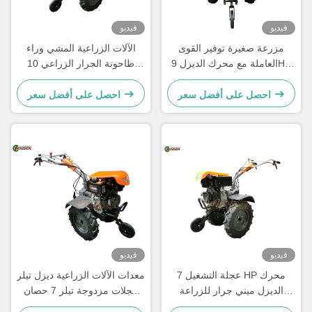
فيديو
فيديو
مزرعة صغيرة توفير القوى
الآلات الزراعية المشي وراء
العاملة مع محرك الديزل 9HP
طاحونة الجرار الزراعي 10
ومقبض قابل للتعديل
حصان جرار ديزل صغير ذو
عجلتين
احصل على أفضل سعر
احصل على أفضل سعر
فيديو
فيديو
عجلة التشغيل 7 HP محرك
معدات الآلات الزراعية ديزل تيلر
الديزل ميني جرار للزراعة
عجلات مزدوجة تيلر 7 حصان
الصغيرة
جرار يدوي