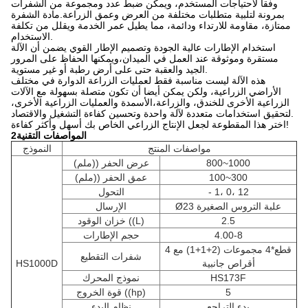
وفقا لاحتياجات المستخدم، ويمكن ضبط عدد ومجموعة من الشفرات
بمرونة لتلبية متطلبات مختلفة من العرض وعمق الزراعة.مادة الشفرة
ممتازة، مقاومة للارتداء ودائمة، مما يطيل عمر الخدمة ويقلل من تكلفة
الاستخدام.
استخدام الإطارات عالية الجودة وتصميم الإطار القوي يضمن أن الآلة
مستقرة وموثوقة عند العمل في الميدان،ويمكنها الحفاظ على المرور
الجيد والعقبة حتى على أرض رطبة أو غير مستوية.
هذه الآلة ليست مناسبة فقط لعمليات الزراعة الدوارة في مختلف
الأراضي الزراعية، ولكن يمكن أيضا أن تكون متصلة بسهولة مع الآلات
الزراعية الأخرى للخندق، والزراعة،الأسمدة والعمليات الزراعية الأخرى،
لتحقيق استخدامات متعددة لآلة واحدة وتحسين كفاءة التشغيل والاقتصاد.
اختر هذا المقطوعة لجعل الإنتاج الزراعي الخاص بك أسهل وأكثر كفاءة!
2المواصفات التقنية
مواصفات المنتج
النموذج
800~1000
عرض الحفر ((ملم)
100~300
عمق الحفر ((ملم)
- 1، 0، 12
التحول
Ø23 علبة التروس الصغيرة
الإرسال
2.5
خزان الوقود ((L)
4.00-8
حجم الإطارات
4 قطع*4 مجموعات (2+1+1) مع
شفرات التقطيع
أقراص جانبية
HS1000D
HS173F
نموذج المحرك
5
قوة الخروج ((hp)
بدء التراجع
نظام البدء