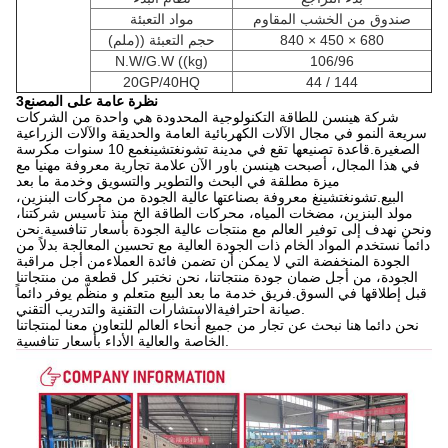
صندوق من الخشب المقاوم
مواد التعبئة
840 × 450 × 680
حجم التعبئة ((ملم)
N.W/G.W ((kg)
106/96
20GP/40HQ
44 / 144
3نظرة عامة على المصنع
شركة هينسن للطاقة التكنولوجية المحدودة هي واحدة من الشركات
سريعة النمو في مجال الآلات الكهربائية العامة والحديقة والآلات الزراعية
الصغيرة.قاعدة تصنيعها تقع في مدينة تشونغتشينغمع 10 سنوات مكرسة
في هذا المجال، أصبحت هينسن باور الآن علامة تجارية معروفة مهنيا مع
ميزة مطلقة في البحث والتطوير والتسويق وخدمة ما بعد
البيع.تشونغتشينغ معروفة بصناعتها عالية الجودة من محركات البنزين،
مولد البنزين، مضخات المياه، محركات الطاقة الخ منذ تأسيس شركتنا،
ونحن نهدف إلى توفير العالم مع منتجات عالية الجودة بأسعار تنافسية.نحن
دائماً نستخدم المواد الخام ذات الجودة العالية مع تحسين المعالجة بدلاً من
الجودة المنخفضة التي لا يمكن أن تضمن فائدة العملاءمن أجل مراقبة
الجودة، من أجل ضمان جودة منتجاتنا، نحن نختبر كل قطعة من منتجاتنا
قبل إطلاقها في السوق.فريق خدمة ما بعد البيع متعلم و منظّم يوفر دائماً
صيانة احترافيةالاستشارات التقنية والتدريب التقني.
نحن دائما هنا نبحث عن تجار من جميع أنحاء العالم للتعاون معنا لمنتجاتنا
الخاصة والعالية الأداء بأسعار تنافسية.