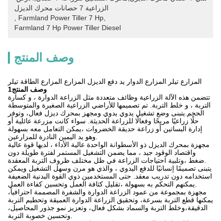
الزراعية 7 حصانات محرك الديزل
, 
Farmland Power Tiller 7 Hp
, 
Farmland 7 Hp Power Tiller Diesel
وصف المنتج
المزارع تيلر المزارع الدوار يد دفع الديزل المزارع المزارع الطاقة تيلر
1وصف المنتج
تتضمن هذه الآلة الزراعية وظائف متعددة مثل الزراعة الدوارة ، و كسارة
التربة ، و خلط التربة. تم تصميمها للأراضي الزراعية الصغيرة والمتوسطة
الحجم.يتبنى وضع تشغيل يدوي يدوي ومجهز بمحرك ديزل فعال، وتوفر
حلًا زراعيًا مريحًا وفعالًا للزراعة الحديثة. سواء كانت مزرعة عائلية أو
إدارة البساتين أو زراعة حديقة الخضروات ،يمكن التعامل معه بسهولة
وهو يد اليمين النادرة للمزارعين.
مجهزة بمحرك الديزل ذو الأسطوانة الواحدة عالية الأداء ، لديها قوة عالية
واقتصاد الوقود جيد ، مما يضمن التشغيل المستمر لفترة طويلة دون
ضغط ،وتلبية احتياجات الزراعة في ظل مختلف ظروف التربة المعقدة.
يتبنى تصميمًا إنسانيًا للدفع اليدوي ، والذي هو مرن وسهل التشغيل ويمكن
استخدامه دون تدريب معقد. حتى المستخدمين ذوي القوة البدنية الضعيفة
يمكنهم التحكم به بسهولة ،تقليل كثافة العمل وتحسين كفاءة العمل.
مجهزة بمجموعة من عمود الزراعة الدوارة والشفرة المصممة احترافياً،
يمكنها قطع التربة بسرعة، وتحقيق الزراعة الدوارة العميقة وتحطيم التربة
الدقيقة،وخلط التربة والسماد بشكل فعال، وتعزيز نمو جذور المحاصيل،
وتحسين خصوبة التربة.