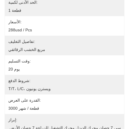
الحد الأدنى لكمية:
1 قطعة
الأسعار:
288usd / Pcs
تفاصيل التغليف:
مربع الخشب الرقائقي
وقت التسليم:
20 يوم
شروط الدفع:
T/T، L/C، ويسترن يونيون
القدرة على العرض:
3000 قطعة / شهر
إبراز:
سي 7 حصان محرك الديزل,محرك التشغيل للزراعة 7 حصان,الأرض 