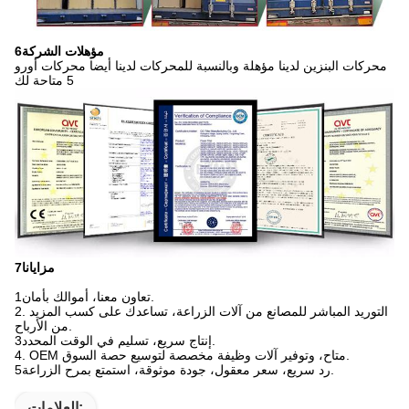
6مؤهلات الشركة
محركات البنزين لدينا مؤهلة وبالنسبة للمحركات لدينا أيضا محركات أورو
5 متاحة لك
7مزايانا
1تعاون معنا، أموالك بأمان.
2. التوريد المباشر للمصانع من آلات الزراعة، تساعدك على كسب المزيد
من الأرباح.
3إنتاج سريع، تسليم في الوقت المحدد.
4. OEM متاح، وتوفير آلات وظيفة مخصصة لتوسيع حصة السوق.
5رد سريع، سعر معقول، جودة موثوقة، استمتع بمرح الزراعة.
العلامات: