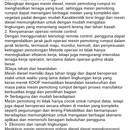
Dilengkapi dengan mesin diesel, mesin pemotong rumput ini
menghasilkan tenaga yang kuat, sehingga mesin pemotong
rumput dapat menangani berbagai medan yang kompleks dan
vegetasi padat dengan mudah.Karakteristik torsi tinggi dari mesin
diesel memungkinkan untuk dengan mudah mengatasi
lingkungan yang menantang seperti lereng dan lahan basah.
2. Kenyamanan operasi remote control:
Dengan menggunakan teknologi remote control, pengguna dapat
mengendalikan jarak jauh operasi mesin pemotong rumput dalam
jarak tertentu, termasuk maju, mundur, kemudi, dan penyesuaian
ketinggian pemotongan.Metode operasi ini tidak hanya
meningkatkan efisiensi kerja, tetapi juga mengurangi intensitas
tenaga kerja operator, terutama dalam operasi gulma skala
besar.
3Daya tahan dan keandalan:
Mesin diesel memiliki daya tahan tinggi dan dapat beroperasi
stabil untuk waktu yang lama dalam lingkungan kerja yang
keras.merek KOOP memastikan keandalan keseluruhan dan
masa pakai mesin pemotong rumput dengan proses manufaktur
berkualitas tinggi dan pemilihan bagian.
4• Serbaguna dan mudah beradaptasi:
Mesin pemotong ini tidak hanya cocok untuk rumput datar, tetapi
juga dapat beroperasi secara efisien di medan yang kompleks
seperti pegunungan dan lereng.Fleksibilitas dan kemampuan
beradaptasi memungkinkan untuk mengatasi berbagai skenario
aplikasi dan memenuhi beragam kebutuhan pengguna.
5. Ekonomi dan ramah lingkungan:
Meskipun mesin pemotong pohon diesel dapat mengkonsumsi