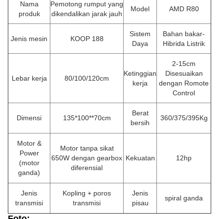
Nama
Pemotong rumput yang
Model
AMD R80
produk
dikendalikan jarak jauh
Sistem
Bahan bakar-
Jenis mesin
KOOP 188
Daya
Hibrida Listrik
2-15cm
Ketinggian
Disesuaikan
Lebar kerja
80/100/120cm
kerja
dengan Romote
Control
Berat
Dimensi
135*100**70cm
360/375/395Kg
bersih
Motor &
Motor tanpa sikat
Power
650W dengan gearbox
Kekuatan
12hp
(motor
diferensial
ganda)
Jenis
Kopling + poros
Jenis
spiral ganda
transmisi
transmisi
pisau
Foto: