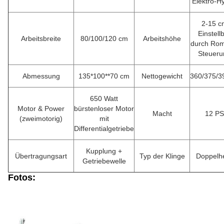
Elektro-Hy
2-15 c
Einstell
Arbeitsbreite
80/100/120 cm
Arbeitshöhe
durch Rom
Steueru
Abmessung
135*100**70 cm
Nettogewicht
360/375/3
650 Watt
Motor & Power
bürstenloser Motor
Macht
12 PS
(zweimotorig)
mit
Differentialgetriebe
Kupplung +
Übertragungsart
Typ der Klinge
Doppelhe
Getriebewelle
Fotos: