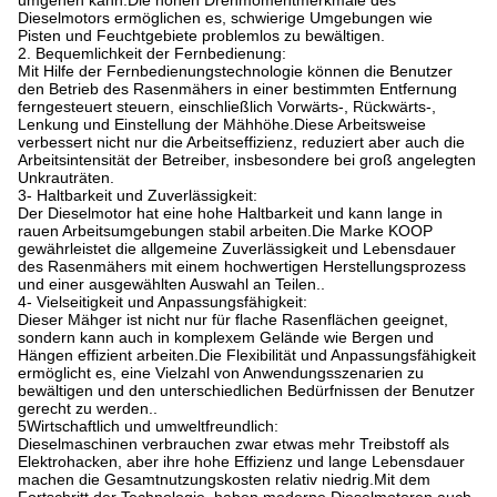
umgehen kann.Die hohen Drehmomentmerkmale des
Dieselmotors ermöglichen es, schwierige Umgebungen wie
Pisten und Feuchtgebiete problemlos zu bewältigen.
2. Bequemlichkeit der Fernbedienung:
Mit Hilfe der Fernbedienungstechnologie können die Benutzer
den Betrieb des Rasenmähers in einer bestimmten Entfernung
ferngesteuert steuern, einschließlich Vorwärts-, Rückwärts-,
Lenkung und Einstellung der Mähhöhe.Diese Arbeitsweise
verbessert nicht nur die Arbeitseffizienz, reduziert aber auch die
Arbeitsintensität der Betreiber, insbesondere bei groß angelegten
Unkrauträten.
3- Haltbarkeit und Zuverlässigkeit:
Der Dieselmotor hat eine hohe Haltbarkeit und kann lange in
rauen Arbeitsumgebungen stabil arbeiten.Die Marke KOOP
gewährleistet die allgemeine Zuverlässigkeit und Lebensdauer
des Rasenmähers mit einem hochwertigen Herstellungsprozess
und einer ausgewählten Auswahl an Teilen..
4- Vielseitigkeit und Anpassungsfähigkeit:
Dieser Mähger ist nicht nur für flache Rasenflächen geeignet,
sondern kann auch in komplexem Gelände wie Bergen und
Hängen effizient arbeiten.Die Flexibilität und Anpassungsfähigkeit
ermöglicht es, eine Vielzahl von Anwendungsszenarien zu
bewältigen und den unterschiedlichen Bedürfnissen der Benutzer
gerecht zu werden..
5Wirtschaftlich und umweltfreundlich:
Dieselmaschinen verbrauchen zwar etwas mehr Treibstoff als
Elektrohacken, aber ihre hohe Effizienz und lange Lebensdauer
machen die Gesamtnutzungskosten relativ niedrig.Mit dem