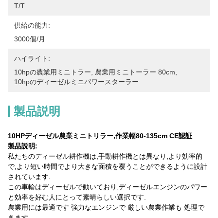
T/T
供給の能力:
3000個/月
ハイライト:
10hpの農業用ミニトラー
, 
農業用ミニトーラー 80cm
, 
10hpのディーゼルミニパワースターラー
製品説明
10HPディーゼル農業ミニトリラー,作業幅80-135cm CE認証
製品説明:
私たちのディーゼル耕作機は,手動耕作機とは異なり,より効率的
で,より短い時間でより大きな面積を覆うことができるように設計
されています.
この車輪はディーゼルで動いており,ディーゼルエンジンのパワー
と効率を好む人にとって素晴らしい選択です.
農業用には最適です 強力なエンジンで 厳しい農業作業も 処理で
きます