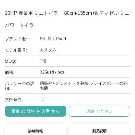
10HP 農業用 ミニトイラー 80cm-135cm 幅 ディゼル ミニ
パワートイラー
SR, Silk Road
ブランド名:
カスタム
モデル番号:
1個
MOQ:
325usd / pcs
価格:
鋼筋枠+プラスチック包装,プレイスボードの箱
パッケージの詳
包装
細:
T/T
支払条件:
最良 の 価格 を 入手 する
連絡 ください
詳細情報
製品説明