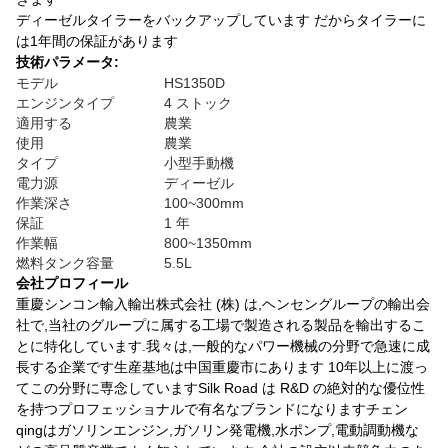
ディーゼルタイラーをバックアップしています だからタイラーに
は1年間の保証があります
技術パラメータ:
モデル
HS1350D
エンジンタイプ
4 ストック
適用する
農業
使用
農業
タイプ
小型手動機
電力源
ディーゼル
作業深さ
100~300mm
保証
1 年
作業幅
800~1350mm
燃料タンク容量
5.5L
会社プロフィール
重慶シンコン輸入輸出株式会社 (株) は,ヘンセングループの輸出会
社で,当社のグループに属する工場で製造される製品を輸出するこ
とに特化しています.我々は,一般的なパワー機械の分野で急速に成
長する企業です生産基地は中国重慶市にあります 10年以上に渡っ
てこの分野に専念していますSilk Road は R&D の絶対的な優位性
を持つプロフェッショナルで有名なブランドになりますチェン
qingはガソリンエンジン,ガソリン発電機,水ポンプ,電動調動機な