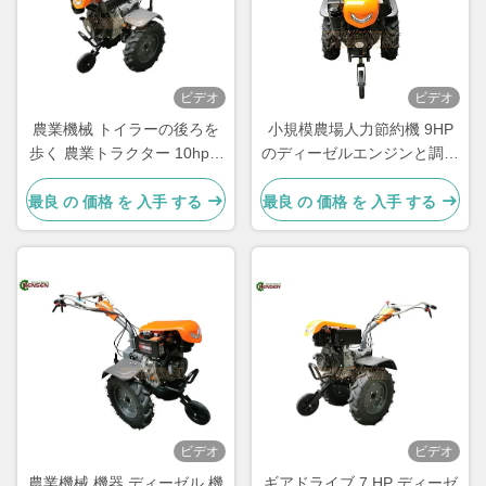
ビデオ
ビデオ
農業機械 トイラーの後ろを
小規模農場人力節約機 9HP
歩く 農業トラクター 10hp 2
のディーゼルエンジンと調整
輪ミニディーゼルトラクター
可能なハンドル
最良 の 価格 を 入手 する
最良 の 価格 を 入手 する
ビデオ
ビデオ
農業機械 機器 ディーゼル 機
ギアドライブ 7 HP ディーゼ