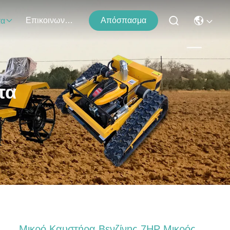
Επικοινωνήστε Μαζί Μας
Απόσπασμα
τα
τα
Μικρό Καυστήρα Βενζίνης 7HP Μικρός