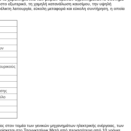
 στο εξωτερικό, τη χαμηλή κατανάλωση καυσίμου, την υψηλή
υέλικτη λειτουργία, εύκολη μεταφορά και εύκολη συντήρηση, η οποία
ων
ευρικούς
ησης
ύλο
ίες στον τομέα των γενικών μηχανημάτων ηλεκτρικής ενέργειας, των
ίσκεται στο Τσονγκτσίνγκ.Μετά από περισσότερα από 10 χρόνια