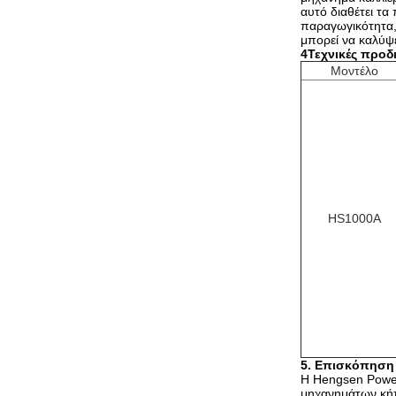
αυτό διαθέτει τ
παραγωγικότητα, 
μπορεί να καλύψε
4Τεχνικές προδ
Μοντέλο
HS1000A
5. Επισκόπηση
Η Hengsen Power 
μηχανημάτων κήπ