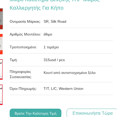
Καλλιεργητής Για Κήπο
Ονομασία Μάρκας:
SR, Silk Road
Αριθμός Μοντέλου:
έθιμο
Τροποποιημένο:
1 τεμάχιο
Τιμή:
315usd / pcs
Πληροφορίες
Κουτί από αντιστοιχισμένο ξύλο
Συσκευασίας:
Όροι Πληρωμής:
T/T, L/C, Western Union
Επικοινωνήστε Τώρα
Βρείτε Την Καλύτερη Τιμή