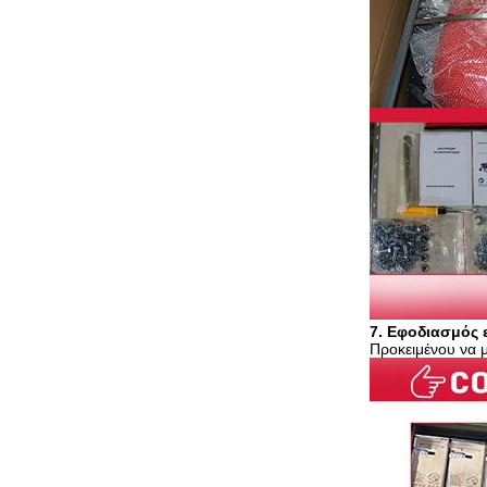
7. Εφοδιασμός
Προκειμένου να 