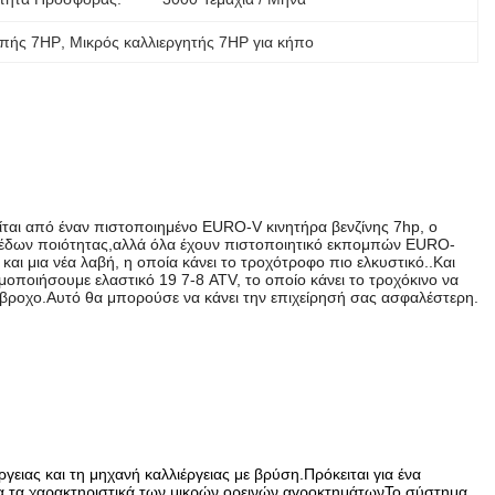
οπής 7HP
, 
Μικρός καλλιεργητής 7HP για κήπο
ίται από έναν πιστοποιημένο EURO-V κινητήρα βενζίνης 7hp, ο
πέδων ποιότητας,αλλά όλα έχουν πιστοποιητικό εκπομπών EURO-
αι μια νέα λαβή, η οποία κάνει το τροχότροφο πιο ελκυστικό..Και
ιμοποιήσουμε ελαστικό 19 7-8 ATV, το οποίο κάνει το τροχόκινο να
διάβροχο.Αυτό θα μπορούσε να κάνει την επιχείρησή σας ασφαλέστερη.
ργειας και τη μηχανή καλλιέργειας με βρύση.Πρόκειται για ένα
για τα χαρακτηριστικά των μικρών ορεινών αγροκτημάτωνΤο σύστημα