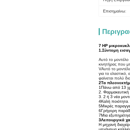
Επισημαίνω:
Περιγρα
7 HP μικροκυκλ
1.
Σύντομη εισα
Αυτό το μοντέλο
κινητήρας που μ
VΑυτό το μοντέλο
για το ελαστικό,
φαίνεται πολύ δι
2Τα πλεονεκτή
1Πάνω από 13 χρ
2. Φαρμακευτική 
3. 2 ή 3 νέα μον
4Καλή ποιότητα.
5Μικρές παραγγελ
6Γρήγορη παράδ
7Μια εξυπηρέτησ
3Λειτουργικά χ
Η μηχανή διαχείρ
μηχάνημα καλλιέ