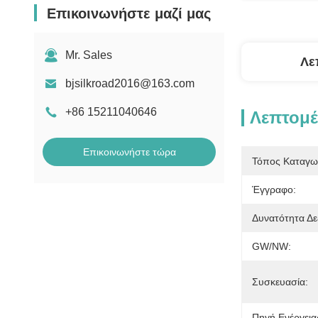
Επικοινωνήστε μαζί μας
Mr. Sales
Λε
bjsilkroad2016@163.com
+86 15211040646
Λεπτομέ
Επικοινωνήστε τώρα
Τόπος Καταγω
Έγγραφο:
Δυνατότητα Δε
GW/NW:
Συσκευασία:
Πηγή Ενέργεια