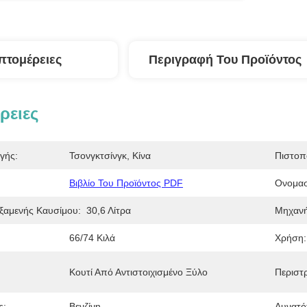
πτομέρειες
Περιγραφή Του Προϊόντος
ρειες
γής:
Τσονγκτσίνγκ, Κίνα
Πιστοπ
Βιβλίο Του Προϊόντος PDF
Ονομασ
ξαμενής Καυσίμου:
30,6 Λίτρα
Μηχανή
66/74 Κιλά
Χρήση:
Κουτί Από Αντιστοιχισμένο Ξύλο
Περιστ
ς:
Βενζίνη
Δυνατό