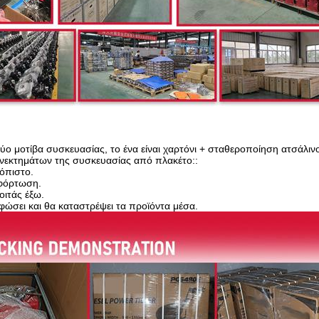
ο μοτίβα συσκευασίας, το ένα είναι χαρτόνι + σταθεροποίηση ατσάλιν
εκτημάτων της συσκευασίας από πλακέτο::
ιόπιστο.
κφόρτωση.
οιτάς έξω.
φώσει και θα καταστρέψει τα προϊόντα μέσα.