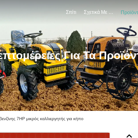
Σπίτι
Σχετικά Με Εμάς
Προϊόν
επτομέρειες Για Τα Προϊόν
ενζίνης 7HP μικρός καλλιεργητής για κήπο