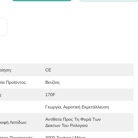
οίηση:
CE
ία Προϊόντος:
Βενζίνη
:
170F
Γεωργία, Αγροτική Εκμετάλλευση
Αντίθετα Προς Τη Φορά Των 
ροφή Λεπίδων:
Δεικτων Του Ρολογιού
τητα Προσφοράς:
3000 Τεμάχια / Μήνα