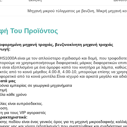
Μηχανή μικρού τύλιγματος με βενζίνη
, 
Μικρή μηχανή κ
φή Του Προϊόντος
οφορημένη μηχανή τροχιάς, βενζινοκίνητη μηχανή τροχιάς
γωγή:
 HS1000A είναι με τον απλούστερο σχεδιασμό και δομή, που τροφοδοτε
πορούμε να χρησιμοποιήσουμε διαφορετικές μάρκες διαφορετικών επι
 είναι εξοπλισμένο με ένα όμορφο καπό του κινητήρα με λάμπα, καθώς κ
 εκτός από το κοινό μέγεθος 4.00-8, 4.00-10, μπορούμε επίσης να χρησ
αφορετικό από τα κοινά μοντέλα.Είναι ισχυρό και αρκετά μεγάλο και α
ματά μας
όνια εμπειρίας σε γεωργικά μηχανήματα
τιμή
τέλα κάθε χρόνο
ίες είναι ευπρόσδεκτες.
οση.
η για τους VIP αγοραστές
αρακτηριστικά:
ισης πεδίου είναι ένας γενικός όρος για τη μηχανή μικροεδαφικής καλλιέ
ργειας γης και χόρτο (εξοπλισμός) που αναπτύχθηκε και σχεδιάστηκε 