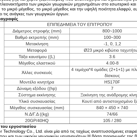
α πλεονεκτήματα των μικρών γεωργικών μηχανημάτων στο εσωτερικό και
το μικρό μέγεθος, το μικρό μέγεθος και την υψηλή ποιότητα.ελαφρύ, ε
ι τις ανάγκες των γεωργικών έργων.
ιαγραφές
ΕΠΙΠΕΔΗΜΕΙΑ ΤΟΥ ΕΠΙΤΡΟΠΟΥ
Διάμετρος στροφής (mm)
800~1000
Βαθμό εκτροπής (mm)
100~300
Μετακίνηση
-1, 0, 1,2
Μεταφορά
Ø23 μικρό κιβώτιο ταχυτήτ
Τάξα καυσίμου ((L)
3.6
Μέγεθος ελαστικού
4.00-8
4 τεμάχια*4 ομάδες (2+1+1) με πλ
Άλλες συσκευές
δίσκους
Μοντέλο κινητήρα
HS170F
Δύναμη εξόδου ((hp)
7
Σύστημα εκκίνησης
Ξεκίνηση της ανάδρομης κίν
Υλικό συσκευασίας
Κουτί από αντιστοιχισμένο ξ
Μέγεθος συσκευασίας (mm)
840 × 450 × 740
Ν.Δ/Γ.Δ ((kg)
74/66
20GP/40HQ
105 / 280
 του εργοστασίου
Technology Co., Ltd. είναι μία από τις ταχέως αναπτυσσόμενες εταιρε
ου και των μικρών γεωργικών μηχανημάτων.Η βάση παραγωγής της βρ