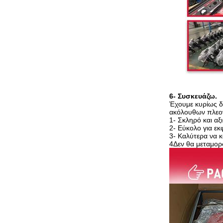
6- Συσκευάζω.
Έχουμε κυρίως δύ
ακόλουθων πλεον
1- Σκληρό και αξ
2- Εύκολο για ε
3- Καλύτερα να κ
4Δεν θα μεταμορ