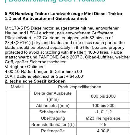
5 PS Handzug Traktor Landwerkzeuge Mini Diesel Traktor
1.
Diesel-Kultiverator mit Getriebeantrieb
Mit 173-5 PS Dieselmotor, ausgestattet mit neu entworfener
Haube und LED-Leuchten, neu entworfenem Griffsystem,
Rückstoßstart, φ23-Getriebe, equipped with 32 pieces of
2×[4×(2+1+1) ] dry land blades and side discs (each part of the
blade should be placed separately in the tiller box and properly
protected to avoid scratching with the tiller) 400-8 tires, Farbe
mattschwarz und PANTONE Gelb 2007C, Ölbad-Luftfilter, weicher
Griff, großer Sicherheitsschalter
Verfügbare Optionen:
4.00-10-Räder bringen 6 Dollar hinzu.00
18AH Batterie elektrischer Start + $45.00"
2. technische Spezifikationen
Modell
Produktspezifikationen
Breite der Ausbeute
800 bis 1000
((mm)
Abbautiefe ((mm)
100 bis 300
Schaltgetriebe
-1, 0, 1,2
Übertragung
Ø23 Kleingetriebe
Brennstoffbehälter ((L)
2.5
Reifengröße
4.00-8