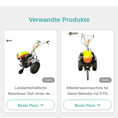
Verwandte Produkte
Video
Video
Landwirtschaftliche
Arbeitersparmaschine für
Maschinen Geh hinter dem
kleine Betriebe mit 9 PS
Tiller Landwirtschaftlicher
Dieselmotor und
Traktor 10 PS Zwei-Rad-
verstellbarem Griff
Beste Preis
Beste Preis
Mini-Diesel-Traktor