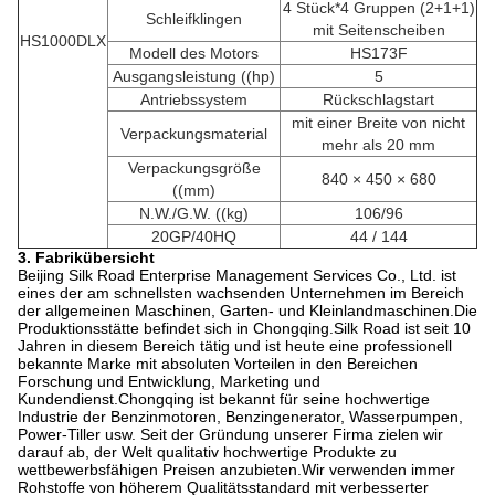
4 Stück*4 Gruppen (2+1+1)
Schleifklingen
mit Seitenscheiben
HS1000DLX
Modell des Motors
HS173F
Ausgangsleistung ((hp)
5
Antriebssystem
Rückschlagstart
mit einer Breite von nicht
Verpackungsmaterial
mehr als 20 mm
Verpackungsgröße
840 × 450 × 680
((mm)
N.W./G.W. ((kg)
106/96
20GP/40HQ
44 / 144
3. Fabrikübersicht
Beijing Silk Road Enterprise Management Services Co., Ltd. ist
eines der am schnellsten wachsenden Unternehmen im Bereich
der allgemeinen Maschinen, Garten- und Kleinlandmaschinen.Die
Produktionsstätte befindet sich in Chongqing.Silk Road ist seit 10
Jahren in diesem Bereich tätig und ist heute eine professionell
bekannte Marke mit absoluten Vorteilen in den Bereichen
Forschung und Entwicklung, Marketing und
Kundendienst.Chongqing ist bekannt für seine hochwertige
Industrie der Benzinmotoren, Benzingenerator, Wasserpumpen,
Power-Tiller usw. Seit der Gründung unserer Firma zielen wir
darauf ab, der Welt qualitativ hochwertige Produkte zu
wettbewerbsfähigen Preisen anzubieten.Wir verwenden immer
Rohstoffe von höherem Qualitätsstandard mit verbesserter