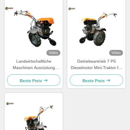
Video
Video
Landwirtschaftliche
Getriebeantrieb 7 PS
Maschinen Ausrüstung
Dieselmotor Mini-Traktor für
Diesel-Tiller Zwei-Rad-Tiller
Kleinbauern
7 PS Handzieher
Beste Preis
Beste Preis