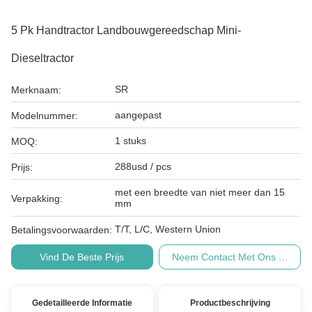
5 Pk Handtractor Landbouwgereedschap Mini-
Dieseltractor
SR
Merknaam:
aangepast
Modelnummer:
1 stuks
MOQ:
288usd / pcs
Prijs:
met een breedte van niet meer dan 15
Verpakking:
mm
T/T, L/C, Western Union
Betalingsvoorwaarden:
Vind De Beste Prijs
Neem Contact Met Ons Op
Gedetailleerde Informatie
Productbeschrijving