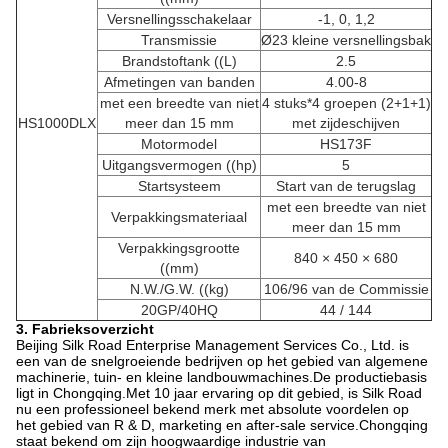
Versnellingsschakelaar
-1, 0, 1,2
Transmissie
Ø23 kleine versnellingsbak
Brandstoftank ((L)
2.5
Afmetingen van banden
4.00-8
met een breedte van niet
4 stuks*4 groepen (2+1+1)
HS1000DLX
meer dan 15 mm
met zijdeschijven
Motormodel
HS173F
Uitgangsvermogen ((hp)
5
Startsysteem
Start van de terugslag
met een breedte van niet
Verpakkingsmateriaal
meer dan 15 mm
Verpakkingsgrootte
840 × 450 × 680
((mm)
N.W./G.W. ((kg)
106/96 van de Commissie
20GP/40HQ
44 / 144
3. Fabrieksoverzicht
Beijing Silk Road Enterprise Management Services Co., Ltd. is
een van de snelgroeiende bedrijven op het gebied van algemene
machinerie, tuin- en kleine landbouwmachines.De productiebasis
ligt in Chongqing.Met 10 jaar ervaring op dit gebied, is Silk Road
nu een professioneel bekend merk met absolute voordelen op
het gebied van R & D, marketing en after-sale service.Chongqing
staat bekend om zijn hoogwaardige industrie van