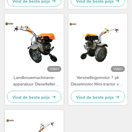
Tweewielers Mini
verstelbaar handvat
Vind de beste prijs
Vind de beste prijs
Dieseltractor
Video
Video
Landbouwmachinerie-
Versnellingsmotor 7 pk
apparatuur Dieselteller
Dieselmotor Mini-tractor voor
Tweewieler-teller 7 pk
kleine boerderijen
Handtractor
Vind de beste prijs
Vind de beste prijs