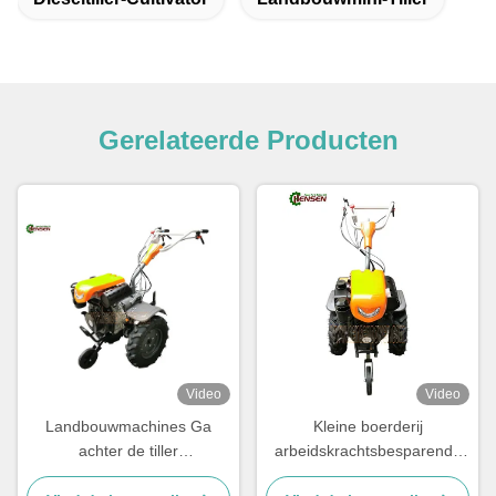
Gerelateerde Producten
Video
Video
Landbouwmachines Ga
Kleine boerderij
achter de tiller
arbeidskrachtsbesparende
Landbouwtractor 10 pk
tiller met 9 pk dieselmotor en