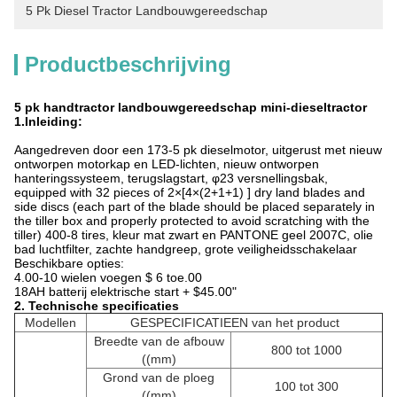
5 Pk Diesel Tractor Landbouwgereedschap
Productbeschrijving
5 pk handtractor landbouwgereedschap mini-dieseltractor
1.
Inleiding:
Aangedreven door een 173-5 pk dieselmotor, uitgerust met nieuw
ontworpen motorkap en LED-lichten, nieuw ontworpen
hanteringssysteem, terugslagstart, φ23 versnellingsbak,
equipped with 32 pieces of 2×[4×(2+1+1) ] dry land blades and
side discs (each part of the blade should be placed separately in
the tiller box and properly protected to avoid scratching with the
tiller) 400-8 tires, kleur mat zwart en PANTONE geel 2007C, olie
bad luchtfilter, zachte handgreep, grote veiligheidsschakelaar
Beschikbare opties:
4.00-10 wielen voegen $ 6 toe.00
18AH batterij elektrische start + $45.00"
2. Technische specificaties
Modellen
GESPECIFICATIEEN van het product
Breedte van de afbouw
800 tot 1000
((mm)
Grond van de ploeg
100 tot 300
((mm)