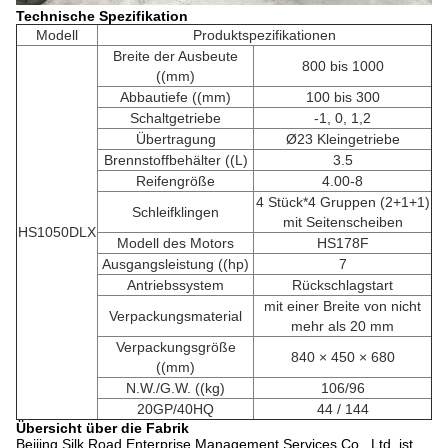
Technische Spezifikation
Modell
Produktspezifikationen
Breite der Ausbeute
800 bis 1000
((mm)
Abbautiefe ((mm)
100 bis 300
Schaltgetriebe
-1, 0, 1,2
Übertragung
Ø23 Kleingetriebe
Brennstoffbehälter ((L)
3.5
Reifengröße
4.00-8
4 Stück*4 Gruppen (2+1+1)
Schleifklingen
mit Seitenscheiben
HS1050DLX
Modell des Motors
HS178F
Ausgangsleistung ((hp)
7
Antriebssystem
Rückschlagstart
mit einer Breite von nicht
Verpackungsmaterial
mehr als 20 mm
Verpackungsgröße
840 × 450 × 680
((mm)
N.W./G.W. ((kg)
106/96
20GP/40HQ
44 / 144
Übersicht über die Fabrik
Beijing Silk Road Enterprise Management Services Co., Ltd. ist