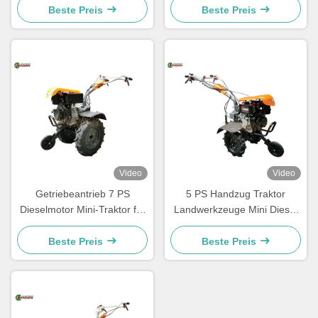
Traktor 10 PS Zwei-Rad-
verstellbarem Griff
Beste Preis
Beste Preis
Mini-Diesel-Traktor
Video
Video
Getriebeantrieb 7 PS
5 PS Handzug Traktor
Dieselmotor Mini-Traktor für
Landwerkzeuge Mini Diesel
Kleinbauern
Traktor
Beste Preis
Beste Preis