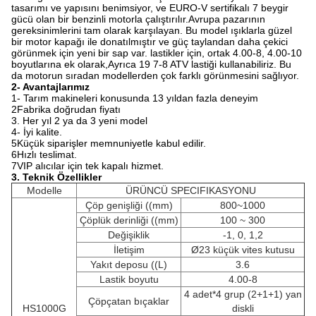
tasarımı ve yapısını benimsiyor, ve EURO-V sertifikalı 7 beygir
gücü olan bir benzinli motorla çalıştırılır.Avrupa pazarının
gereksinimlerini tam olarak karşılayan. Bu model ışıklarla güzel
bir motor kapağı ile donatılmıştır ve güç taylandan daha çekici
görünmek için yeni bir sap var. lastikler için, ortak 4.00-8, 4.00-10
boyutlarına ek olarak,Ayrıca 19 7-8 ATV lastiği kullanabiliriz. Bu
da motorun sıradan modellerden çok farklı görünmesini sağlıyor.
2- Avantajlarımız
1- Tarım makineleri konusunda 13 yıldan fazla deneyim
2Fabrika doğrudan fiyatı
3. Her yıl 2 ya da 3 yeni model
4- İyi kalite.
5Küçük siparişler memnuniyetle kabul edilir.
6Hızlı teslimat.
7VIP alıcılar için tek kapalı hizmet.
3. Teknik Özellikler
Modelle
ÜRÜNCÜ SPECIFIKASYONU
Çöp genişliği ((mm)
800~1000
Çöplük derinliği ((mm)
100 ~ 300
Değişiklik
-1, 0, 1,2
İletişim
Ø23 küçük vites kutusu
Yakıt deposu ((L)
3.6
Lastik boyutu
4.00-8
4 adet*4 grup (2+1+1) yan
Çöpçatan bıçaklar
HS1000G
diskli