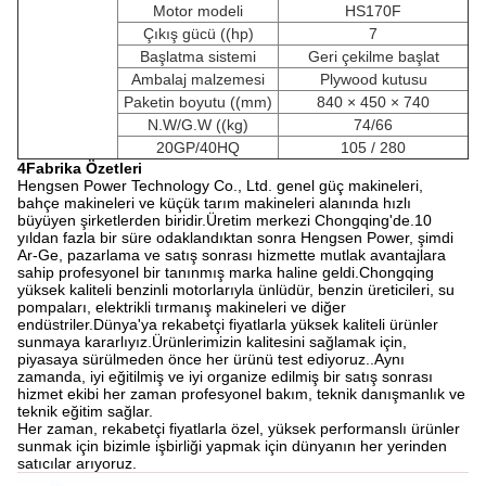
Motor modeli
HS170F
Çıkış gücü ((hp)
7
Başlatma sistemi
Geri çekilme başlat
Ambalaj malzemesi
Plywood kutusu
Paketin boyutu ((mm)
840 × 450 × 740
N.W/G.W ((kg)
74/66
20GP/40HQ
105 / 280
4Fabrika Özetleri
Hengsen Power Technology Co., Ltd. genel güç makineleri,
bahçe makineleri ve küçük tarım makineleri alanında hızlı
büyüyen şirketlerden biridir.Üretim merkezi Chongqing'de.10
yıldan fazla bir süre odaklandıktan sonra Hengsen Power, şimdi
Ar-Ge, pazarlama ve satış sonrası hizmette mutlak avantajlara
sahip profesyonel bir tanınmış marka haline geldi.Chongqing
yüksek kaliteli benzinli motorlarıyla ünlüdür, benzin üreticileri, su
pompaları, elektrikli tırmanış makineleri ve diğer
endüstriler.Dünya'ya rekabetçi fiyatlarla yüksek kaliteli ürünler
sunmaya kararlıyız.Ürünlerimizin kalitesini sağlamak için,
piyasaya sürülmeden önce her ürünü test ediyoruz..Aynı
zamanda, iyi eğitilmiş ve iyi organize edilmiş bir satış sonrası
hizmet ekibi her zaman profesyonel bakım, teknik danışmanlık ve
teknik eğitim sağlar.
Her zaman, rekabetçi fiyatlarla özel, yüksek performanslı ürünler
sunmak için bizimle işbirliği yapmak için dünyanın her yerinden
satıcılar arıyoruz.