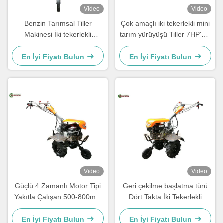
Video
Video
Benzin Tarımsal Tiller
Çok amaçlı iki tekerlekli mini
Makinesi İki tekerlekli
tarım yürüyüşü Tiller 7HP'nin
Tarımsal Traktör 7HP
arkasında
En İyi Fiyatı Bulun
En İyi Fiyatı Bulun
Video
Video
Güçlü 4 Zamanlı Motor Tipi
Geri çekilme başlatma türü
Yakıtla Çalışan 500-800mm
Dört Takta İki Tekerlekli
Genişlikli Tillerler
Tarımsal Traktör 100 Lbs
Kapasitesiyle
En İyi Fiyatı Bulun
En İyi Fiyatı Bulun