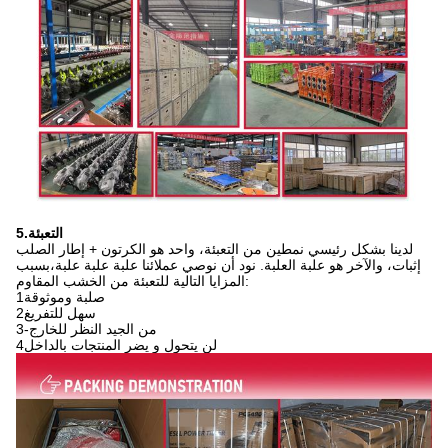
5.التعبئة
لدينا بشكل رئيسي نمطين من التعبئة، واحد هو الكرتون + إطار الصلب
إثبات، والآخر هو علبة العلبة. نود أن نوصي عملائنا علبة علبة علبة،بسبب
المزايا التالية للتعبئة من الخشب المقاوم:
1صلبة وموثوقة
2سهل للتفريغ
3-من الجيد النظر للخارج
4لن يتحول و يضر المنتجات بالداخل