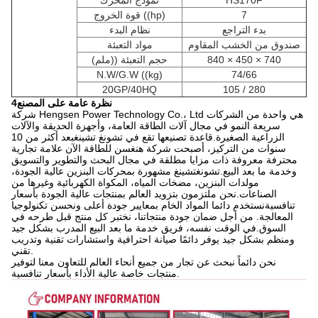
HS170F
نموذج المحرك
7
قوة الخروج ((hp)
بدء التراجع
نظام البدء
صندوق من الخشب المقاوم
مواد التعبئة
840 × 450 × 740
حجم التعبئة ((ملم)
N.W/G.W ((kg)
74/66
20GP/40HQ
105 / 280
4نظرة عامة على المصنع
شركة Hengsen Power Technology Co.، Ltd هي واحدة من الشركات
سريعة النمو في مجال آلات الطاقة العامة، وأجهزة الحديقة والآلات
الزراعية الصغيرة.قاعدة تصنيعها تقع في تشونغ تشينغبعد أكثر من 10
سنوات من التركيز، أصبحت شركة هنغسن للطاقة الآن علامة تجارية
محترفة معروفة ذات مزايا مطلقة في مجال البحث والتطوير والتسويق
وخدمة ما بعد البيع.تشونغتشينغ مشهورة بمحركات البنزين عالية الجودة،
مولدات البنزين، مضخات المياه، المكواة الكهربائية وغيرها من
الصناعات.نحن ملتزمون بتزويد العالم بمنتجات عالية الجودة بأسعار
تنافسيةنستخدم دائما المواد الخام بمعايير جودة أعلى ونحسن تكنولوجيا
المعالجة. من أجل ضمان جودة منتجاتنا، نختبر كل منتج قبل طرحه في
السوق.في الوقت نفسه، فريق خدمة ما بعد البيع المدرب بشكل جيد
ومنظم بشكل جيد يوفر دائمًا صيانة احترافية واستشارات تقنية وتدريب
تقني.
نحن دائماً نبحث عن تجار من جميع أنحاء العالم للتعاون معنا لتوفير
منتجات خاصة عالية الأداء بأسعار تنافسية.