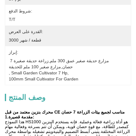
شروط الدفع:
T/T
القدرة على العرض:
3000 قطعة / شهر
إبراز:
مزارع حديقة صغير عمق 300 ملم,زراعة حديقة صغيرة 7 
حصان,مزارع صغير 100 ملم للحديقة
, 
Small Garden Cultivator 7 Hp
, 
100mm Small Cultivator For Garden
وصف المنتج
محرك بنزين معتمد من قبل CE مناسب لجميع بيئات الزراعة 7 حصان
مقدمة قصيرة:
1.
هذا النموذج HS1000 هو أداة زراعية فعالة وعملية. فإنه يستخدم البنزين
كمصدر للطاقة، مع قوة حصان قوية، ويمكن أن تتم بسرعة وفعالية مهام
الزراعة المختلفة.يتبنى أبسط التصميم والبنيةويتم تشغيله بواسطة محرك