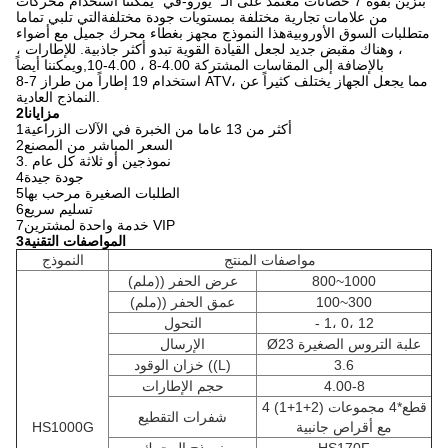
بنزين بقوة 7 حصانات معتمد على الـ "يورو-في" يمكننا استخدام محركات
من علامات تجارية مختلفة بمستويات جودة مختلفةالتي تلبي تماما
متطلبات السوق الأوروبيةهذا النموذج مجهز بغطاء محرك جميل مع أضواء
، وهناك مقبض جديد لجعل القيادة القوية تبدو أكثر جاذبية. للإطارات ،
بالإضافة إلى المقاسات المشتركة 4.00-8 ، 4.00-10,ويمكننا أيضاً
استخدام 19 إطاراً من طراز 7-8 ATV، مما يجعل الجهاز يختلف كثيراً عن
النماذج العادية.
2مزايانا
1أكثر من 13 عاما من الخبرة في الآلات الزراعية
2السعر المباشر من المصنع
3. نموذجين أو ثلاثة كل عام
4جودة جيدة
5الطلبات الصغيرة مرحب بها
6تسليم سريع
7خدمة واحدة لمشترين VIP
3المواصفات التقنية
مواصفات المنتج
النموذج
800~1000
عرض الحفر ((ملم)
100~300
عمق الحفر ((ملم)
- 1، 0، 12
التحول
Ø23 علبة التروس الصغيرة
الإرسال
3.6
خزان الوقود ((L)
4.00-8
حجم الإطارات
4 قطع*4 مجموعات (2+1+1)
شفرات التقطيع
مع أقراص جانبية
HS1000G