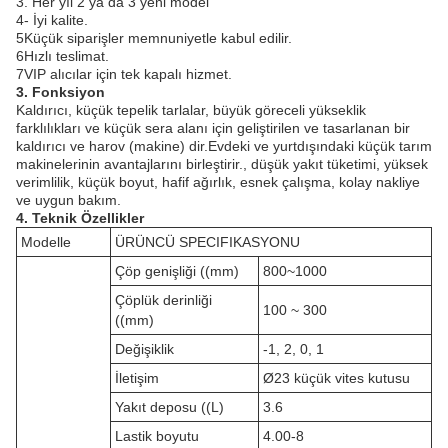
3. Her yıl 2 ya da 3 yeni model
4- İyi kalite.
5Küçük siparişler memnuniyetle kabul edilir.
6Hızlı teslimat.
7VIP alıcılar için tek kapalı hizmet.
3. Fonksiyon
Kaldırıcı, küçük tepelik tarlalar, büyük göreceli yükseklik
farklılıkları ve küçük sera alanı için geliştirilen ve tasarlanan bir
kaldırıcı ve harov (makine) dir.Evdeki ve yurtdışındaki küçük tarım
makinelerinin avantajlarını birleştirir., düşük yakıt tüketimi, yüksek
verimlilik, küçük boyut, hafif ağırlık, esnek çalışma, kolay nakliye
ve uygun bakım.
4. Teknik Özellikler
Modelle
ÜRÜNCÜ SPECIFIKASYONU
Çöp genişliği ((mm)
800~1000
Çöplük derinliği
100 ~ 300
((mm)
Değişiklik
-1, 2, 0, 1
İletişim
Ø23 küçük vites kutusu
Yakıt deposu ((L)
3.6
Lastik boyutu
4.00-8