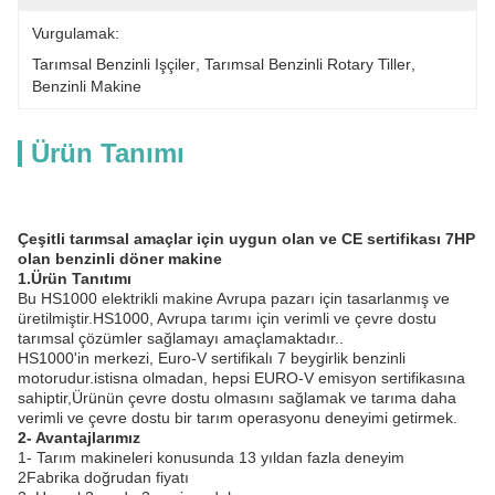
Vurgulamak:
Tarımsal Benzinli Işçiler
, 
Tarımsal Benzinli Rotary Tiller
, 
Benzinli Makine
Ürün Tanımı
Çeşitli tarımsal amaçlar için uygun olan ve CE sertifikası 7HP
olan benzinli döner makine
1.
Ürün Tanıtımı
Bu HS1000 elektrikli makine Avrupa pazarı için tasarlanmış ve
üretilmiştir.HS1000, Avrupa tarımı için verimli ve çevre dostu
tarımsal çözümler sağlamayı amaçlamaktadır..
HS1000'in merkezi, Euro-V sertifikalı 7 beygirlik benzinli
motorudur.istisna olmadan, hepsi EURO-V emisyon sertifikasına
sahiptir,Ürünün çevre dostu olmasını sağlamak ve tarıma daha
verimli ve çevre dostu bir tarım operasyonu deneyimi getirmek.
2- Avantajlarımız
1- Tarım makineleri konusunda 13 yıldan fazla deneyim
2Fabrika doğrudan fiyatı