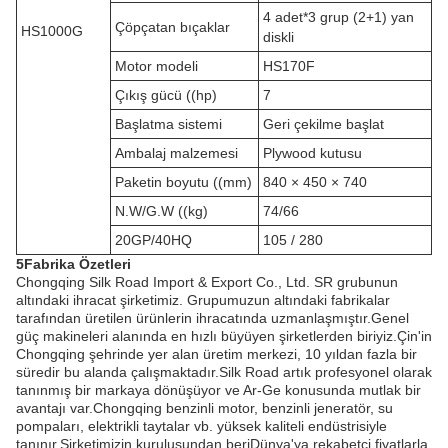
4 adet*3 grup (2+1) yan
Çöpçatan bıçaklar
HS1000G
diskli
Motor modeli
HS170F
Çıkış gücü ((hp)
7
Başlatma sistemi
Geri çekilme başlat
Ambalaj malzemesi
Plywood kutusu
Paketin boyutu ((mm)
840 × 450 × 740
N.W/G.W ((kg)
74/66
20GP/40HQ
105 / 280
5Fabrika Özetleri
Chongqing Silk Road Import & Export Co., Ltd. SR grubunun
altındaki ihracat şirketimiz. Grupumuzun altındaki fabrikalar
tarafından üretilen ürünlerin ihracatında uzmanlaşmıştır.Genel
güç makineleri alanında en hızlı büyüyen şirketlerden biriyiz.Çin'in
Chongqing şehrinde yer alan üretim merkezi, 10 yıldan fazla bir
süredir bu alanda çalışmaktadır.Silk Road artık profesyonel olarak
tanınmış bir markaya dönüşüyor ve Ar-Ge konusunda mutlak bir
avantajı var.Chongqing benzinli motor, benzinli jeneratör, su
pompaları, elektrikli taytalar vb. yüksek kaliteli endüstrisiyle
tanınır.Şirketimizin kuruluşundan beriDünya'ya rekabetçi fiyatlarla