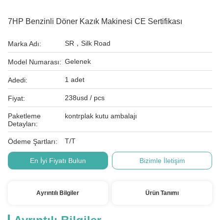
7HP Benzinli Döner Kazık Makinesi CE Sertifikası
SR，Silk Road
Marka Adı:
Gelenek
Model Numarası:
1 adet
Adedi:
238usd / pcs
Fiyat:
Paketleme
kontrplak kutu ambalajı
Detayları:
T/T
Ödeme Şartları:
En İyi Fiyatı Bulun
Bizimle İletişim
Ayrıntılı Bilgiler
Ürün Tanımı