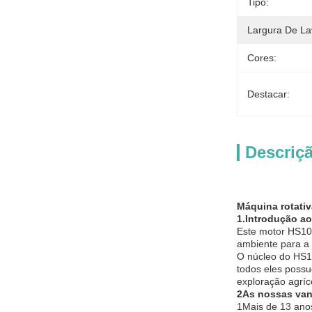
Tipo:
Largura De La
Cores:
Destacar:
Descriç
Máquina rotativ
1.
Introdução ao
Este motor HS100
ambiente para a 
O núcleo do HS10
todos eles possu
exploração agríc
2As nossas va
1Mais de 13 ano