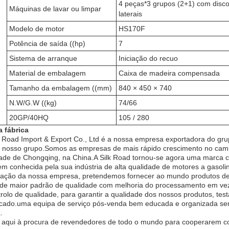
4 peças*3 grupos (2+1) com disc
Máquinas de lavar ou limpar
laterais
Modelo de motor
HS170F
Potência de saída ((hp)
7
Sistema de arranque
Iniciação do recuo
Material de embalagem
Caixa de madeira compensada
Tamanho da embalagem ((mm)
840 × 450 × 740
N.W/G.W ((kg)
74/66
20GP/40HQ
105 / 280
a fábrica
 Road Import & Export Co., Ltd é a nossa empresa exportadora do gru
do nosso grupo.Somos as empresas de mais rápido crescimento no cam
dade de Chongqing, na China.A Silk Road tornou-se agora uma marca 
 conhecida pela sua indústria de alta qualidade de motores a gasoli
dação da nossa empresa, pretendemos fornecer ao mundo produtos de
de maior padrão de qualidade com melhoria do processamento em vez 
trolo de qualidade, para garantir a qualidade dos nossos produtos, t
cado.uma equipa de serviço pós-venda bem educada e organizada semp
.
aqui à procura de revendedores de todo o mundo para cooperarem c