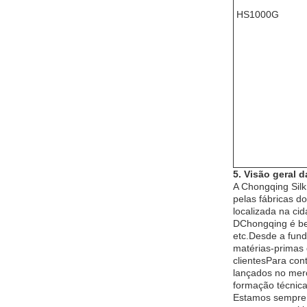
HS1000G
5. Visão geral d
A Chongqing Silk
pelas fábricas 
localizada na ci
DChongqing é bem
etc.Desde a fun
matérias-primas 
clientesPara con
lançados no mer
formação técnica
Estamos sempre 