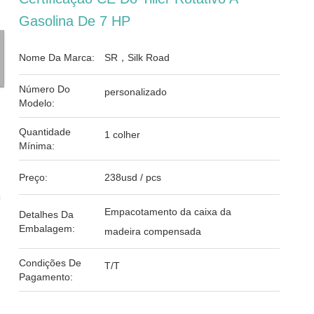
Gasolina De 7 HP
Nome Da Marca:
SR，Silk Road
Número Do
personalizado
Modelo:
Quantidade
1 colher
Mínima:
Preço:
238usd / pcs
Empacotamento da caixa da
Detalhes Da
Embalagem:
madeira compensada
Condições De
T/T
Pagamento: