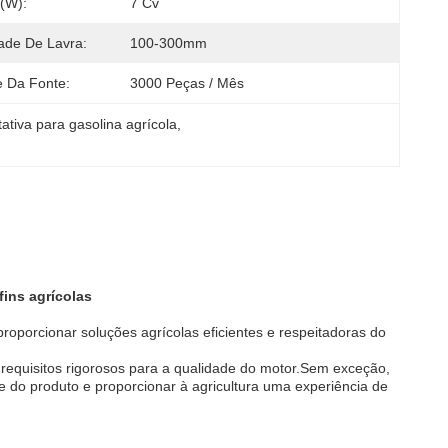
((w):
7 Cv
ade De Lavra:
100-300mm
e Da Fonte:
3000 Peças / Mês
ativa para gasolina agrícola
, 
fins agrícolas
oporcionar soluções agrícolas eficientes e respeitadoras do
requisitos rigorosos para a qualidade do motor.Sem exceção,
 do produto e proporcionar à agricultura uma experiência de