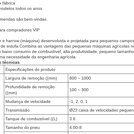
e fábrica
modelos todos os anos
mendas são bem-vindas.
para compradores VIP
iller e harrow (máquina) desenvolvida e projetada para pequenos campo
de estufa.Combina as vantagens das pequenas máquinas agrícolas no 
 baixo consumo de combustível, alta produtividade, pequeno tamanho, 
ma necessidade da engenharia agrícola.
s técnicas
Especificações do produto
Largura de remoção ((mm)
800 ~ 1000
Profundidade de remoção
100 ~ 300
((mm)
Mudança de velocidade
-1, 2, 0, 1
Transmissão
Ø23 caixa de velocidades peque
Tanque de combustível ((L)
3.6
Tamanho do pneu
4.00-8