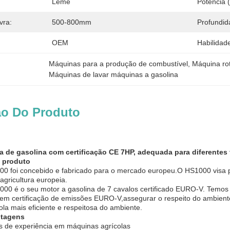
Leme
Potência 
vra:
500-800mm
Profundid
OEM
Habilidad
Máquinas para a produção de combustível
, 
Máquina rot
Máquinas de lavar máquinas a gasolina
ão Do Produto
a de gasolina com certificação CE 7HP, adequada para diferentes 
 produto
0 foi concebido e fabricado para o mercado europeu.O HS1000 visa pr
agricultura europeia.
00 é o seu motor a gasolina de 7 cavalos certificado EURO-V. Temos 
em certificação de emissões EURO-V,assegurar o respeito do ambiente
ola mais eficiente e respeitosa do ambiente.
ntagens
s de experiência em máquinas agrícolas