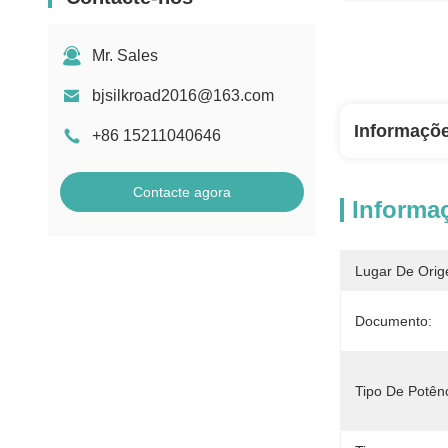
Mr. Sales
bjsilkroad2016@163.com
Informaçõ
+86 15211040646
Contacte agora
Informa
Lugar De Orig
Documento:
Tipo De Potênc