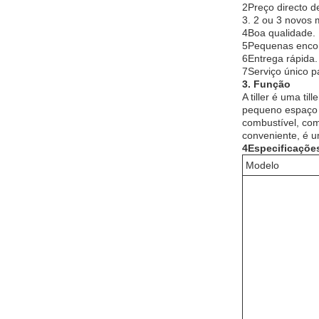
2Preço directo d
3. 2 ou 3 novos 
4Boa qualidade.
5Pequenas enco
6Entrega rápida.
7Serviço único 
3. Função
A tiller é uma t
pequeno espaço 
combustível, com
conveniente, é u
4Especificaçõe
Modelo