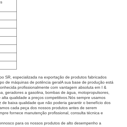
os
po SR, especializada na exportação de produtos fabricados
po de máquinas de potência geralA sua base de produção está
conhecida profissionalmente com vantagem absoluta em I &
na, geradores a gasolina, bombas de água, motopropulsores,
 alta qualidade a preços competitivos.Nós sempre usamos
de baixa qualidade que não poderia garantir o benefício dos
estamos cada peça dos nossos produtos antes de serem
re fornece manutenção profissional, consulta técnica e
onnosco para os nossos produtos de alto desempenho a