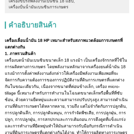
เครื่องขับรถพลังงานเบนซิน 18 แฮป
, 
เครื่องปั่นน้ํามันเบนซินการเกษตร
คําอธิบายสินค้า
เครื่องเลื่อนน้ํามัน 18 HP เหมาะสําหรับสภาพแวดล้อมการเกษตรที่
แตกต่างกัน
1. ภาพรวมสินค้า
เครื่องบดน้ํามันเบนซินขนาดเล็ก 18 แรงม้า เป็นเครื่องจักรกลที่ใช้ใน
การผลิตทางการเกษตร โดยพลังงานหลักมาจากเครื่องยนต์น้ํามัน 18
แรงม้าการตั้งค่าพลังงานดังกล่าวให้เครื่องมีพลังงานเพียงพอที่จะ
จัดการกับความต้องการของการปฏิบัติงานที่ดินการเกษตรที่แตกต่าง
กันในขณะเดียวกัน, เนื่องจากขนาดที่ค่อนข้างเล็ก, เครื่อง micro-
tillage นี้เหมาะสําหรับการทํางานในโฉนดขนาดเล็กหรือพื้นที่ที่ซับ
ซ้อน, ด้วยความยืดหยุ่นและความสามารถปรับปรุงสูง.สามารถดําเนิน
งานที่ดินการเกษตรได้หลากหลาย, รวมถึง แต่ไม่จํากัดกับการปลูกดิน,
การปลูกดินลึก, การปลูกดินหมุน, การกําจัดพืชเสีย, การปลูกฝุ่น, การ
ปลูก, การปลูกฝุ่น, การสกปรกและการเติมถอน.การดึงดูดที่แข็งแกร่ง
และการทํางานที่ยืดหยุ่นทําให้มันสามารถรับมือกับกรณีการดําเนิน
งานที่ดินการเกษตรที่แตกต่างกันได้ง่าย, ทําให้การผลิตทางการเกษตร