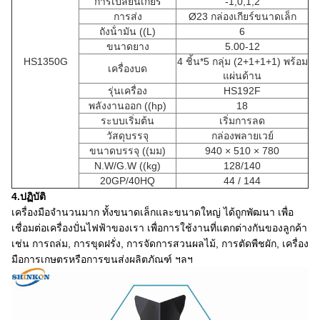
การเปลี่ยนเกียร์
-1,0,1,
2
การส่ง
Ø23 กล่องเกียร์ขนาดเล็ก
ถังน้ํามัน ((L)
6
ขนาดยาง
5.00-12
HS1350G
4 ชิ้น*5 กลุ่ม (2+1+1+1) พร้อม
เครื่องบด
แผ่นด้าน
รุ่นเครื่อง
HS192F
พลังงานออก ((hp)
18
ระบบเริ่มต้น
เริ่มการลด
วัสดุบรรจุ
กล่องพลายเวย์
ขนาดบรรจุ ((มม)
940 × 510 × 780
N.W/G.W ((kg)
128/140
20GP/40HQ
44 / 144
4.ปฏิบัติ
เครื่องมือจํานวนมาก ทั้งขนาดเล็กและขนาดใหญ่ ได้ถูกพัฒนา เพื่อ
เชื่อมต่อเครื่องปั่นไฟฟ้าของเรา เพื่อการใช้งานที่แตกต่างกันของลูกค้า
เช่น การถล่ม, การขุดฝรั่ง, การจัดการสวนผลไม้, การตัดพืชผัก, เครื่อง
มือการเกษตรหรือการขนส่งผลิตภัณฑ์ ฯลฯ