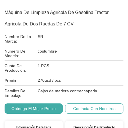
Máquina De Limpieza Agrícola De Gasolina Tractor
Agrícola De Dos Ruedas De 7 CV
Nombre De La
SR
Marca:
Número De
costumbre
Modelo:
Cuota De
1 PCS
Producción:
270usd / pcs
Precio:
Detalles Del
Cajas de madera contrachapada
Embalaje:
Condiciones De
T/T
Obtenga El Mejor Precio
Contacta Con Nosotros
Pago:
Información Detallada
Descripción Del Producto