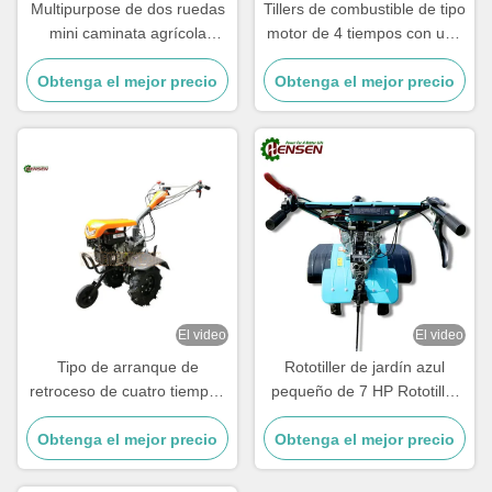
Multipurpose de dos ruedas
Tillers de combustible de tipo
mini caminata agrícola
motor de 4 tiempos con una
detrás de Tiller 7HP
anchura de 500-800 mm
Obtenga el mejor precio
Obtenga el mejor precio
El video
El video
Tipo de arranque de
Rototiller de jardín azul
retroceso de cuatro tiempos
pequeño de 7 HP Rototiller
Tractor agrícola de dos
de energía de gasolina
Obtenga el mejor precio
ruedas con capacidad de
Obtenga el mejor precio
multipropósito
100 libras