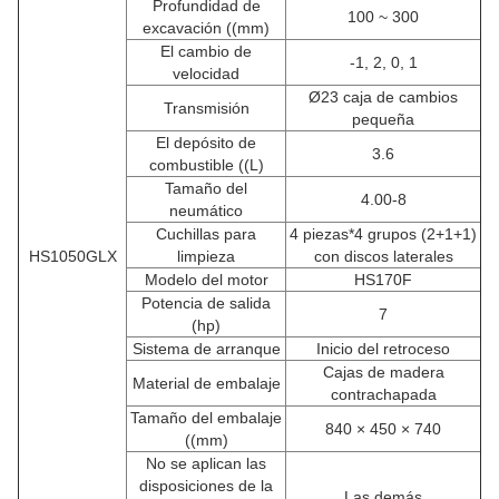
Profundidad de
100 ~ 300
excavación ((mm)
El cambio de
-1, 2, 0, 1
velocidad
Ø23 caja de cambios
Transmisión
pequeña
El depósito de
3.6
combustible ((L)
Tamaño del
4.00-8
neumático
Cuchillas para
4 piezas*4 grupos (2+1+1)
HS1050GLX
limpieza
con discos laterales
Modelo del motor
HS170F
Potencia de salida
7
(hp)
Sistema de arranque
Inicio del retroceso
Cajas de madera
Material de embalaje
contrachapada
Tamaño del embalaje
840 × 450 × 740
((mm)
No se aplican las
disposiciones de la
Las demás