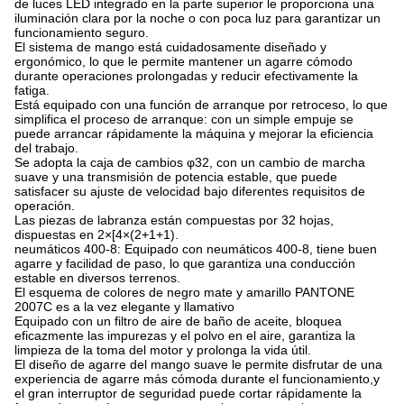
de luces LED integrado en la parte superior le proporciona una
iluminación clara por la noche o con poca luz para garantizar un
funcionamiento seguro.
El sistema de mango está cuidadosamente diseñado y
ergonómico, lo que le permite mantener un agarre cómodo
durante operaciones prolongadas y reducir efectivamente la
fatiga.
Está equipado con una función de arranque por retroceso, lo que
simplifica el proceso de arranque: con un simple empuje se
puede arrancar rápidamente la máquina y mejorar la eficiencia
del trabajo.
Se adopta la caja de cambios φ32, con un cambio de marcha
suave y una transmisión de potencia estable, que puede
satisfacer su ajuste de velocidad bajo diferentes requisitos de
operación.
Las piezas de labranza están compuestas por 32 hojas,
dispuestas en 2×[4×(2+1+1).
neumáticos 400-8: Equipado con neumáticos 400-8, tiene buen
agarre y facilidad de paso, lo que garantiza una conducción
estable en diversos terrenos.
El esquema de colores de negro mate y amarillo PANTONE
2007C es a la vez elegante y llamativo
Equipado con un filtro de aire de baño de aceite, bloquea
eficazmente las impurezas y el polvo en el aire, garantiza la
limpieza de la toma del motor y prolonga la vida útil.
El diseño de agarre del mango suave le permite disfrutar de una
experiencia de agarre más cómoda durante el funcionamiento,y
el gran interruptor de seguridad puede cortar rápidamente la