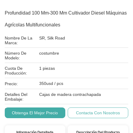
Profundidad 100 Mm-300 Mm Cultivador Diesel Máquinas
Agrícolas Multifuncionales
Nombre De La
SR, Silk Road
Marca:
Número De
costumbre
Modelo:
Cuota De
1 piezas
Producción:
350usd / pcs
Precio:
Detalles Del
Cajas de madera contrachapada
Embalaje:
Condiciones De
T/T
Obtenga El Mejor Precio
Contacta Con Nosotros
Pago:
Información Detallada
Descripción Del Producto