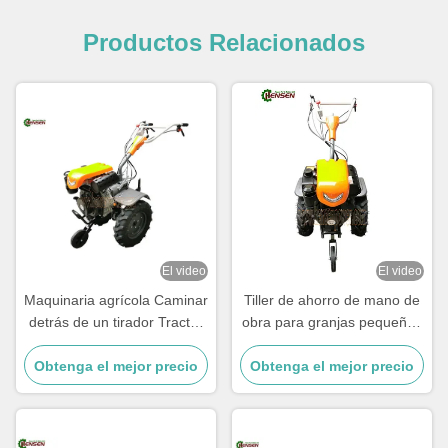
Productos Relacionados
El video
El video
Maquinaria agrícola Caminar
Tiller de ahorro de mano de
detrás de un tirador Tractor
obra para granjas pequeñas
agrícola de 10 caballos de
con motor diesel de 9 CV y
fuerza Mini tractor diesel de
Obtenga el mejor precio
Obtenga el mejor precio
mango ajustable
dos ruedas