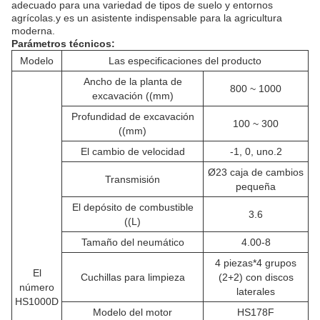
adecuado para una variedad de tipos de suelo y entornos
agrícolas.y es un asistente indispensable para la agricultura
moderna.
Parámetros técnicos:
Modelo
Las especificaciones del producto
Ancho de la planta de
800 ~ 1000
excavación ((mm)
Profundidad de excavación
100 ~ 300
((mm)
El cambio de velocidad
-1, 0, uno.2
Ø23 caja de cambios
Transmisión
pequeña
El depósito de combustible
3.6
((L)
Tamaño del neumático
4.00-8
4 piezas*4 grupos
El
Cuchillas para limpieza
(2+2) con discos
número
laterales
HS1000D
Modelo del motor
HS178F