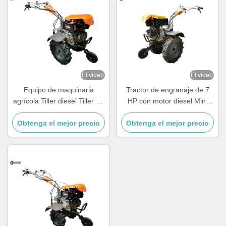
El video
El video
Equipo de maquinaria
Tractor de engranaje de 7
agrícola Tiller diesel Tiller de
HP con motor diesel Mini
dos ruedas 7 caballos de
tractor para labranzas
Obtenga el mejor precio
fuerza Tractor de mano
Obtenga el mejor precio
agrícolas pequeñas