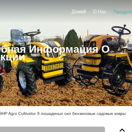
Домой
О Нас
Продук
бная Информация О
кции
9HP Agro Cultivator 9 лошадиных сил бензиновые садовые ковры