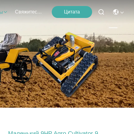
Свяжитесь С Нами
Цитата
ты
Маленький 9HP Agro Cultivator 9