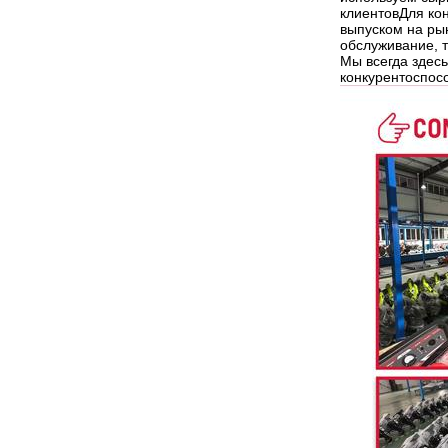
клиентовДля ко
выпуском на ры
обслуживание, т
Мы всегда здес
конкурентоспос