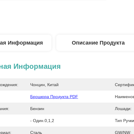
ая Информация
Описание Продукта
ная Информация
ождения:
Чонцин, Китай
Сертифик
Брошюра Продукта PDF
Наименов
ания:
Бензин
Лошади:
- Один.0,1,2
Тип Ручки
риал:
Сталь
GW/NW: