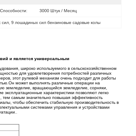
 Способности:
3000 Штук / Месяц
х сил
, 
9 лошадиных сил бензиновые садовые колы
овий и является универсальным
удования, широко используемого в сельскохозяйственном
ощностью для удовлетворения потребностей различных
еров, этот рулевой механизм очень подходит для работы
остью.Он может выполнять различные операции на
окую земледелие, вращающийся земледелие, сорняки,
бкие эксплуатационные характеристики позволяют легко
й, тем самым значительно повышая эффективность
риалы, чтобы обеспечить стабильную производительность в
ллектуальными системами управления и устройствами
атации..