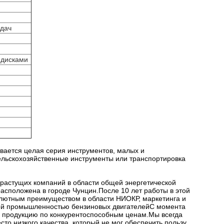
едач
 дисками
вается целая серия инструментов, малых и
ельскохозяйственные инструменты или транспортировка
трорастущих компаний в области общей энергетической
расположена в городе Чунцин.После 10 лет работы в этой
олютным преимуществом в области НИОКР, маркетинга и
ной промышленностью бензиновых двигателейС момента
 продукцию по конкурентоспособным ценам.Мы всегда
то низкого качества, который не мог обеспечить пользу