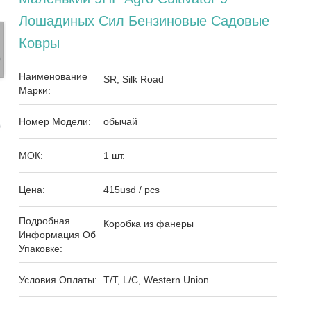
Лошадиных Сил Бензиновые Садовые
Ковры
Наименование
SR, Silk Road
Марки:
Номер Модели:
обычай
МОК:
1 шт.
Цена:
415usd / pcs
Подробная
Коробка из фанеры
Информация Об
Упаковке:
Условия Оплаты:
T/T, L/C, Western Union