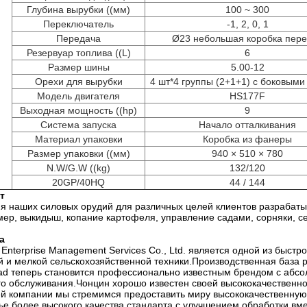
Глубина вырубки ((мм)
100 ~ 300
Переключатель
-1, 2, 0, 1
Передача
Ø23 небольшая коробка пер
Резервуар топлива ((L)
6
Размер шины
5.00-12
Орехи для вырубки
4 шт*4 группы (2+1+1) с боковыми
Модель двигателя
HS177F
Выходная мощность ((hp)
9
Система запуска
Начало отталкивания
Материал упаковки
Коробка из фанеры
Размер упаковки ((мм)
940 × 510 × 780
N.W/G.W ((kg)
132/120
20GP/40HQ
44 / 144
т
я наших силовых орудий для различных целей клиентов разрабаты
ер, выкидыш, копание картофеля, управление садами, сорняки, с
а
ad Enterprise Management Services Co., Ltd. является одной из быс
й и мелкой сельскохозяйственной техники.Производственная база 
Road теперь становится профессионально известным брендом с абс
о обслуживания.Чонцин хорошо известен своей высококачествен
й компании мы стремимся предоставить миру высококачественную
е более высокого качества стандарта с улучшением обработки вмес