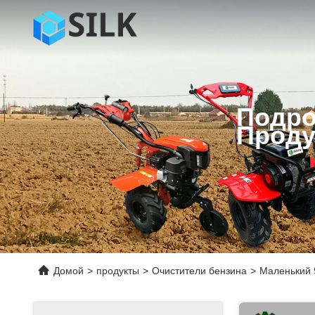
Подро
Проду
Домой
>
продукты
>
Очистители бензина
>
Маленький 