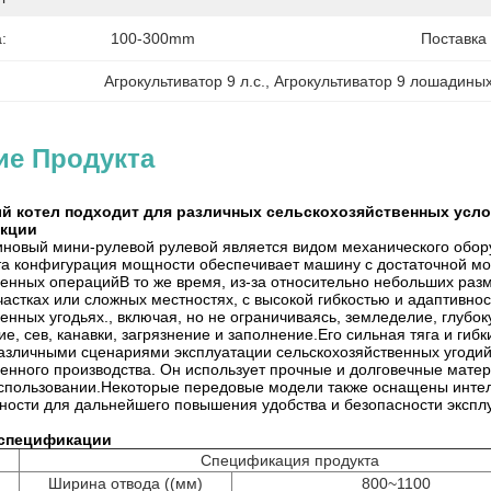
:
100-300mm
Поставка
Агрокультиватор 9 л.с.
, 
Агрокультиватор 9 лошадины
ие Продукта
й котел подходит для различных сельскохозяйственных усл
укции
иновый мини-рулевой рулевой является видом механического обор
та конфигурация мощности обеспечивает машину с достаточной м
венных операцийВ то же время, из-за относительно небольших разм
частках или сложных местностях, с высокой гибкостью и адаптивн
венных угодьях., включая, но не ограничиваясь, земледелие, глуб
ие, сев, канавки, загрязнение и заполнение.Его сильная тяга и ги
различными сценариями эксплуатации сельскохозяйственных угоди
венного производства. Он использует прочные и долговечные мате
спользовании.Некоторые передовые модели также оснащены инте
ности для дальнейшего повышения удобства и безопасности эксплу
 спецификации
Спецификация продукта
Ширина отвода ((мм)
800~1100