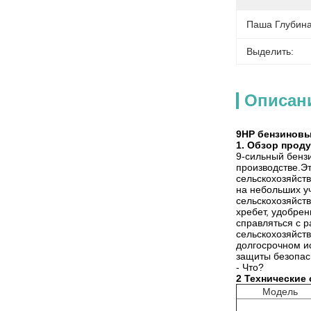
Паша Глубина
Выделить:
Описан
9HP бензиновы
1. Обзор прод
9-сильный бенз
производстве.Э
сельскохозяйст
на небольших у
сельскохозяйст
хребет, удобрен
справляться с 
сельскохозяйст
долгосрочном и
защиты безопас
- Что?
2 Технические
Модель