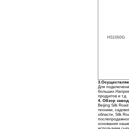
HS1050G
3.Осуществляе
Для подключени
больших.Наприм
продуктов и т.д.
4. Обзор завод
Beijing Silk Ro
техники, садово
области, Silk 
послепродажног
основания наше
используем сырь