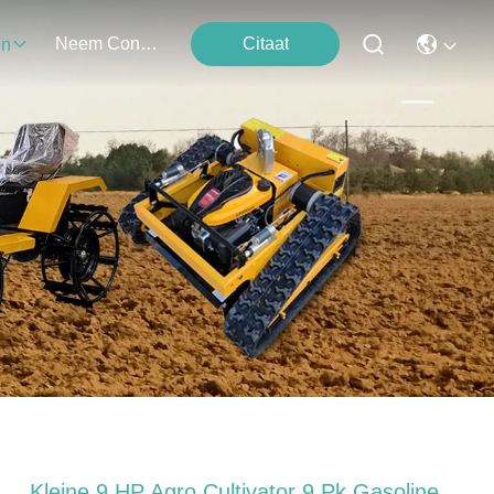
Neem Contact Met Ons Op
Citaat
en
Kleine 9 HP Agro Cultivator 9 Pk Gasoline