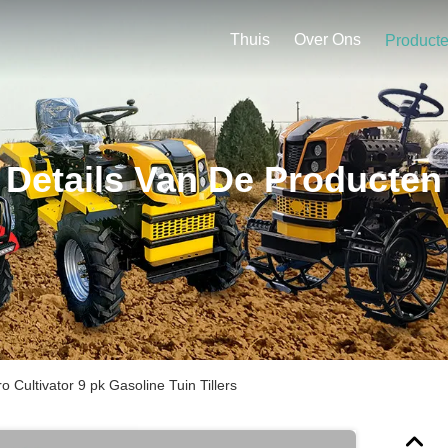
Thuis
Over Ons
Product
Details Van De Producten
o Cultivator 9 pk Gasoline Tuin Tillers