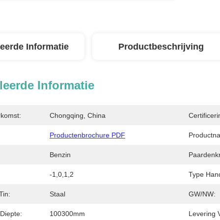
leerde Informatie
Productbeschrijving
leerde Informatie
rkomst:
Chongqing, China
Certificeri
Productenbrochure PDF
Productn
Benzin
Paardenkr
-1,0,1,2
Type Hand
Tin:
Staal
GW/NW:
Diepte:
100300mm
Levering 