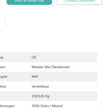
Contact Opnemen
Vind De Beste Prijs
ng:
CE
aam:
Weeder Met Dieselmotor
acht:
9HP
vat:
Verstelbaar
132/120 Kg
Vermogen:
3000 Stuks / Maand