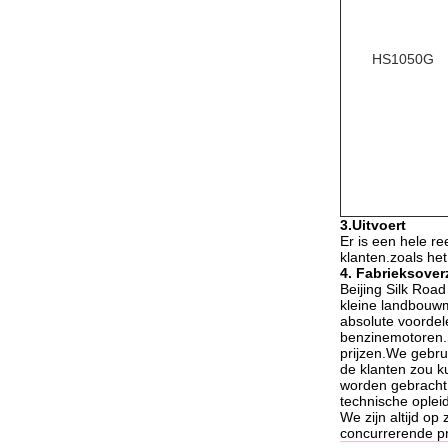
HS1050G
3.Uitvoert
Er is een hele r
klanten.zoals he
4. Fabrieksover
Beijing Silk Roa
kleine landbouwm
absolute voordel
benzinemotoren.S
prijzen.We gebrui
de klanten zou k
worden gebracht.
technische opleid
We zijn altijd o
concurrerende pr