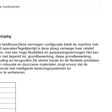
e tuinboeren
lzijdig
 de landbouw.Deze vermogen configuratie biedt de machine met
eratiesTegelijkertijd is deze ploeg vanwege haar relatief
en, met een hoge flexibiliteit en aanpassingsvermogen.Het kan
niet beperkt tot, grondbewerking, diepe grondbewerking,
ing en terugvullen.De sterke tractie en de flexibele prestaties
n robuuste en duurzame materialen zorgt ervoor dat de
gerust met intelligente besturingssystemen en
r te verbeteren..