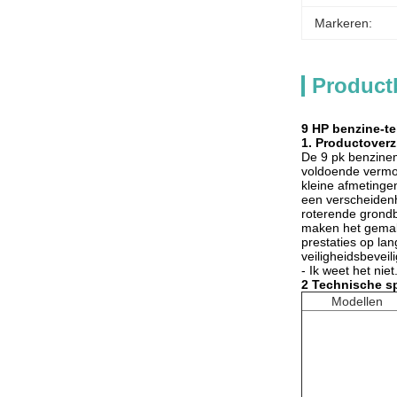
Markeren:
Product
9 HP benzine-te
1. Productoverz
De 9 pk benzinem
voldoende vermog
kleine afmetinge
een verscheidenh
roterende grondbe
maken het gemakk
prestaties op la
veiligheidsbevei
- Ik weet het niet
2 Technische sp
Modellen