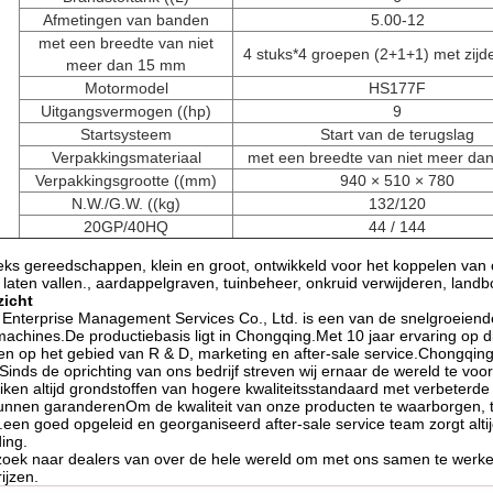
Afmetingen van banden
5.00-12
met een breedte van niet
4 stuks*4 groepen (2+1+1) met zijd
meer dan 15 mm
Motormodel
HS177F
Uitgangsvermogen ((hp)
9
Startsysteem
Start van de terugslag
Verpakkingsmateriaal
met een breedte van niet meer d
Verpakkingsgrootte ((mm)
940 × 510 × 780
N.W./G.W. ((kg)
132/120
20GP/40HQ
44 / 144
eeks gereedschappen, klein en groot, ontwikkeld voor het koppelen van 
t laten vallen., aardappelgraven, tuinbeheer, onkruid verwijderen, la
zicht
d Enterprise Management Services Co., Ltd. is een van de snelgroeiend
achines.De productiebasis ligt in Chongqing.Met 10 jaar ervaring op d
en op het gebied van R & D, marketing en after-sale service.Chongqin
inds de oprichting van ons bedrijf streven wij ernaar de wereld te v
ken altijd grondstoffen van hogere kwaliteitsstandaard met verbeterde v
unnen garanderenOm de kwaliteit van onze producten te waarborgen, t
een goed opgeleid en georganiseerd after-sale service team zorgt alti
ing.
p zoek naar dealers van over de hele wereld om met ons samen te wer
ijzen.