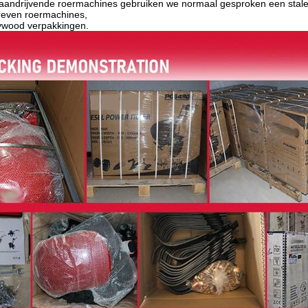
 aandrijvende roermachines gebruiken we normaal gesproken een stale
reven roermachines,
ywood verpakkingen.