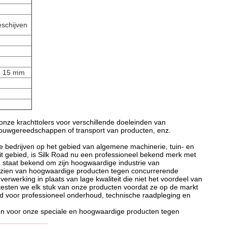
eschijven
an 15 mm
onze krachttolers voor verschillende doeleinden van
ndbouwgereedschappen of transport van producten, enz.
e bedrijven op het gebied van algemene machinerie, tuin- en
it gebied, is Silk Road nu een professioneel bekend merk met
g staat bekend om zijn hoogwaardige industrie van
oorzien van hoogwaardige producten tegen concurrerende
erwerking in plaats van lage kwaliteit die niet het voordeel van
esten we elk stuk van onze producten voordat ze op de markt
jd voor professioneel onderhoud, technische raadpleging en
ken voor onze speciale en hoogwaardige producten tegen