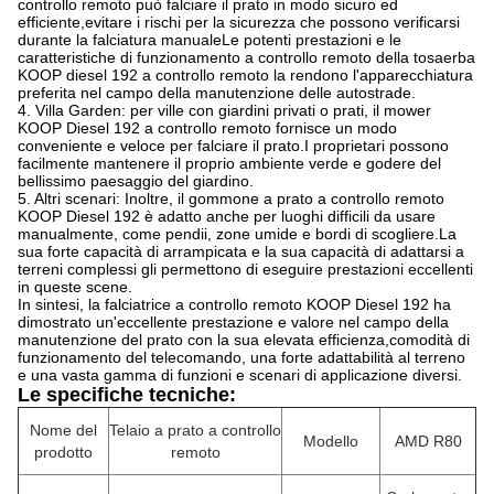
controllo remoto può falciare il prato in modo sicuro ed
efficiente,evitare i rischi per la sicurezza che possono verificarsi
durante la falciatura manualeLe potenti prestazioni e le
caratteristiche di funzionamento a controllo remoto della tosaerba
KOOP diesel 192 a controllo remoto la rendono l'apparecchiatura
preferita nel campo della manutenzione delle autostrade.
4. Villa Garden: per ville con giardini privati o prati, il mower
KOOP Diesel 192 a controllo remoto fornisce un modo
conveniente e veloce per falciare il prato.I proprietari possono
facilmente mantenere il proprio ambiente verde e godere del
bellissimo paesaggio del giardino.
5. Altri scenari: Inoltre, il gommone a prato a controllo remoto
KOOP Diesel 192 è adatto anche per luoghi difficili da usare
manualmente, come pendii, zone umide e bordi di scogliere.La
sua forte capacità di arrampicata e la sua capacità di adattarsi a
terreni complessi gli permettono di eseguire prestazioni eccellenti
in queste scene.
In sintesi, la falciatrice a controllo remoto KOOP Diesel 192 ha
dimostrato un'eccellente prestazione e valore nel campo della
manutenzione del prato con la sua elevata efficienza,comodità di
funzionamento del telecomando, una forte adattabilità al terreno
e una vasta gamma di funzioni e scenari di applicazione diversi.
Le specifiche tecniche:
Nome del
Telaio a prato a controllo
Modello
AMD R80
prodotto
remoto