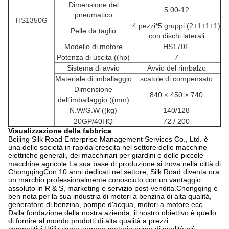
Dimensione del
5.00-12
pneumatico
HS1350G
4 pezzi*5 gruppi (2+1+1+1)
Pelle da taglio
con dischi laterali
Modello di motore
HS170F
Potenza di uscita ((hp)
7
Sistema di avvio
Avvio del rimbalzo
Materiale di imballaggio
scatole di compensato
Dimensione
840 × 450 × 740
dell'imballaggio ((mm)
N.W/G.W ((kg)
140/128
20GP/40HQ
72 / 200
Visualizzazione della fabbrica
Beijing Silk Road Enterprise Management Services Co., Ltd. è
una delle società in rapida crescita nel settore delle macchine
elettriche generali, dei macchinari per giardini e delle piccole
macchine agricole.La sua base di produzione si trova nella città di
ChongqingCon 10 anni dedicati nel settore, Silk Road diventa ora
un marchio professionalmente conosciuto con un vantaggio
assoluto in R & S, marketing e servizio post-vendita.Chongqing è
ben nota per la sua industria di motori a benzina di alta qualità,
generatore di benzina, pompe d'acqua, motori a motore ecc.
Dalla fondazione della nostra azienda, il nostro obiettivo è quello
di fornire al mondo prodotti di alta qualità a prezzi