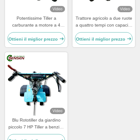
Video
Video
Potentissime Tiller a
Trattore agricolo a due ruote
carburante a motore a 4
a quattro tempi con capacità
tempi con larghezza di
di 100 libbre
rilevamento da 500 a 800
Ottieni il miglior prezzo
Ottieni il miglior prezzo
mm
Video
Blu Rototiller da giardino
piccolo 7 HP Tiller a benzina
multiuso