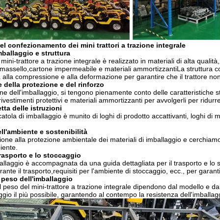
l confezionamento dei mini trattori a trazione integrale
imballaggio e struttura
mini-trattore a trazione integrale è realizzato in materiali di alta qualità
 massello,cartone impermeabile e materiali ammortizzantiLa struttura co
alla compressione e alla deformazione per garantire che il trattore no
 della protezione e del rinforzo
ne dell'imballaggio, si tengono pienamente conto delle caratteristiche st
i rivestimenti protettivi e materiali ammortizzanti per avvolgerli per ridurre 
tta delle istruzioni
atola di imballaggio è munito di loghi di prodotto accattivanti, loghi di 
ll'ambiente e sostenibilità
one alla protezione ambientale dei materiali di imballaggio e cerchiamo di
iente.
trasporto e lo stoccaggio
allaggio è accompagnata da una guida dettagliata per il trasporto e lo s
ante il trasporto,requisiti per l'ambiente di stoccaggio, ecc., per garanti
 peso dell'imballaggio
l peso del mini-trattore a trazione integrale dipendono dal modello e dall
ggio il più possibile, garantendo al contempo la resistenza dell'imballagg