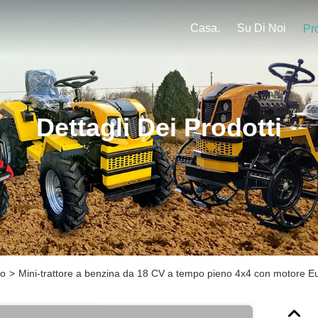
Casa.
Su Di Noi
Pro
Dettagli Dei Prodotti
no
>
Mini-trattore a benzina da 18 CV a tempo pieno 4x4 con motore Eur