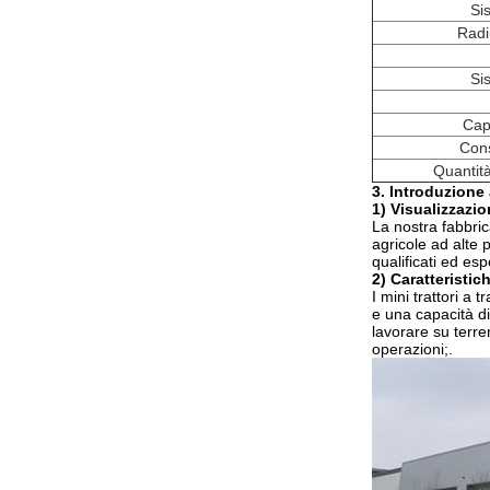
Si
Radi
Si
Cap
Cons
Quantità
3. Introduzione
1) Visualizzazio
La nostra fabbric
agricole ad alte 
qualificati ed es
2) Caratteristic
I mini trattori a 
e una capacità di
lavorare su terren
operazioni;.