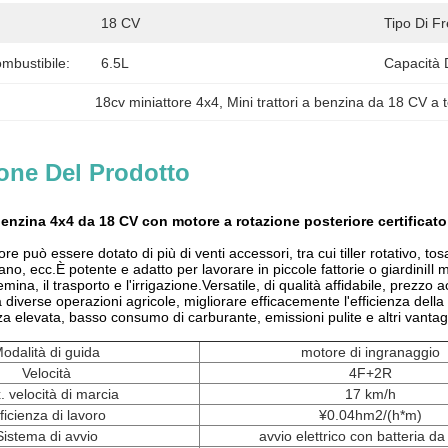
18 CV
Tipo Di F
mbustibile:
6.5L
Capacità 
18cv miniattore 4x4
, 
Mini trattori a benzina da 18 CV a
one Del Prodotto
 benzina 4x4 da 18 CV con motore a rotazione posteriore certificat
re può essere dotato di più di venti accessori, tra cui tiller rotativo, to
ano, ecc.È potente e adatto per lavorare in piccole fattorie o giardiniIl 
emina, il trasporto e l'irrigazione.Versatile, di qualità affidabile, prezzo
a diverse operazioni agricole, migliorare efficacemente l'efficienza della
za elevata, basso consumo di carburante, emissioni pulite e altri vantag
odalità di guida
motore di ingranaggio
Velocità
4F+2R
 velocità di marcia
17 km/h
ficienza di lavoro
¥0.04hm2/(h*m)
Sistema di avvio
avvio elettrico con batteria d