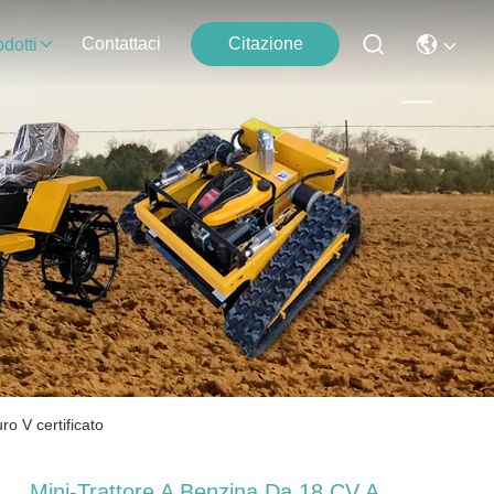
Contattaci
Citazione
dotti
o V certificato
Mini-Trattore A Benzina Da 18 CV A