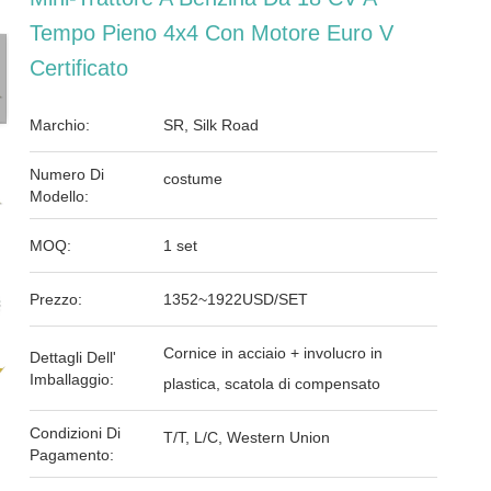
Tempo Pieno 4x4 Con Motore Euro V
Certificato
Marchio:
SR, Silk Road
Numero Di
costume
Modello:
MOQ:
1 set
Prezzo:
1352~1922USD/SET
Cornice in acciaio + involucro in
Dettagli Dell'
Imballaggio:
plastica, scatola di compensato
Condizioni Di
T/T, L/C, Western Union
Pagamento: