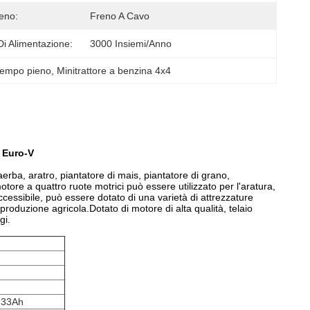
reno:
Freno A Cavo
Di Alimentazione:
3000 Insiemi/anno
 tempo pieno
, 
Minitrattore a benzina 4x4
o Euro-V
saerba, aratro, piantatore di mais, piantatore di grano,
motore a quattro ruote motrici può essere utilizzato per l'aratura,
 accessibile, può essere dotato di una varietà di attrezzature
 produzione agricola.Dotato di motore di alta qualità, telaio
gi.
a 33Ah