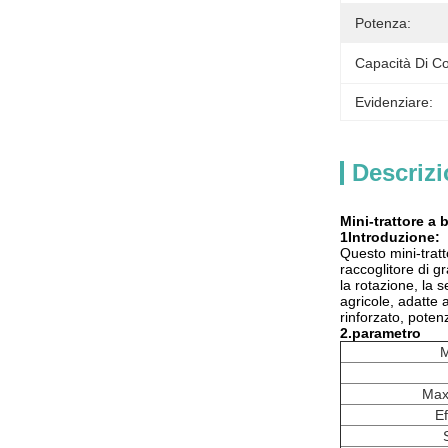
Potenza:
Capacità Di Co
Evidenziare:
Descrizi
Mini-trattore a
1Introduzione:
Questo mini-tratto
raccoglitore di gr
la rotazione, la s
agricole, adatte 
rinforzato, poten
2.
parametro
M
Max.
Ef