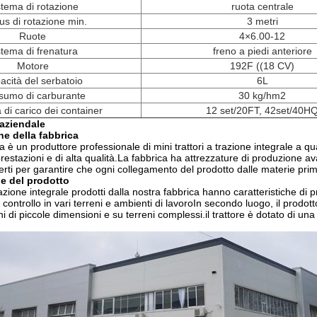
stema di rotazione
ruota centrale
us di rotazione min.
3 metri
Ruote
4×6.00-12
stema di frenatura
freno a piedi anteriore
Motore
192F ((18 CV)
acità del serbatoio
6L
umo di carburante
30 kg/hm2
 di carico dei container
12 set/20FT, 42set/40H
 aziendale
ne della fabbrica
a è un produttore professionale di mini trattori a trazione integrale a qu
prestazioni e di alta qualità.La fabbrica ha attrezzature di produzione 
perti per garantire che ogni collegamento del prodotto dalle materie prime
he del prodotto
trazione integrale prodotti dalla nostra fabbrica hanno caratteristiche di
 controllo in vari terreni e ambienti di lavoroIn secondo luogo, il prodo
i di piccole dimensioni e su terreni complessi.il trattore è dotato di una v