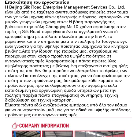
Επισκόπηση του εργοστασίου
Η Beijing Silk Road Enterprise Management Services Co., Ltd.
είναι μία από τις ταχύτερα αναπτυσσόμενες εταιρείες στον τομέα
των γενικών μηχανημάτων ηλεκτρικής ενέργειας, κηπουρικών και
μικρών γεωργικών μηχανημάτων.Η βάση παραγωγής της
βρίσκεται στην πόλη ChongqingΜε 10 χρόνια αφοσίωσης στον
τομέα, η Silk Road τώρα γίνεται ένα επαγγελματικά γνωστό
εμπορικό σήμα με απόλυτο πλεονέκτημα στην Ε & Α, το
μάρκετινγκ και την υπηρεσία μετά την πώληση.Το Τσονγκτσίνγκ
είναι γνωστό για την υψηλής ποιότητας βιομηχανία του κινητήρα
βενζίνης.Από την ίδρυση της εταιρείας μας, στοχεύουμε να
παρέχουμε στον κόσμο προϊόντα υψηλής ποιότητας σε
ανταγωνιστικές τιμές.Χρησιμοποιούμε πάντα πρώτες ύλες
υψηλότερης ποιότητας με βελτιωμένη επεξεργασία αντί χαμηλής
ποιότητας που δεν θα μπορούσε να εξασφαλίσει το όφελος των
πελατών.Για τον έλεγχο της ποιότητας, για να διασφαλίσουμε την
ποιότητα των προϊόντων μας, δοκιμάζουμε κάθε κομμάτι των
προϊόντων μας πριν κυκλοφορήσουν στην αγορά.μια καλά
εκπαιδευμένη και οργανωμένη ομάδα υπηρεσιών μετά την
πώληση παρέχει πάντα επαγγελματική συντήρηση, τεχνική
διαβούλευση και τεχνική κατάρτιση.
Είμαστε πάντα εδώ αναζητώντας εμπόρους από όλο τον κόσμο
για να συνεργαστούν μαζί μας για τα ειδικά και υψηλής απόδοσης
προϊόντα μας σε ανταγωνιστικές τιμές.