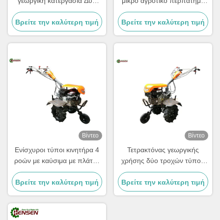
γεωργική κατεργασία Δύο
μικρο αγροτικό περπάτημα
τροχοί γεωργικός τρακτέρ
πίσω από το Tiller 7HP
Βρείτε την καλύτερη τιμή
7HP
Βρείτε την καλύτερη τιμή
Βίντεο
Βίντεο
Ενίσχυροι τύποι κινητήρα 4
Τετρακτόνας γεωργικής
ροών με καύσιμα με πλάτος
χρήσης δύο τροχών τύπου
500-800 mm
τετραχρόνησης με
Βρείτε την καλύτερη τιμή
Βρείτε την καλύτερη τιμή
χωρητικότητα 100 λίβρες