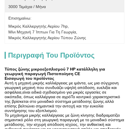
3000 Τεμάχια / Μήνα
Επισημαίνω:
Μικρός Καλλιεργητής Αερίου 7hp
, 
Μίνι Μηχανή 7 Ίππων Για Τη Γεωργία
, 
Μικρός Καλλιεργητής Αερίου Τύπου Ζώνης
Περιγραφή Του Προϊόντος
Τύπος ζώνης μικροεξοπλισμού 7 HP κατάλληλη για
γεωργική παραγωγή Πιστοποίηση CE
Εισαγωγή του προϊόντος
Αυτή η μηχανή μικρής καλλιέργειας με ιμάντα, ως μια σύγχρονη
γεωργική μηχανή που συνδυάζει υψηλή απόδοση, ευελιξία και
ασφάλεια,είναι ειδικά σχεδιασμένο για μικρές εργασίες σε
οικόπεδα, όπως καλλιέργεια σε αγρόΤο κεντρικό χαρακτηριστικό
της βρίσκεται στο μοναδικό σύστημα μετάδοσης ζώνης.αλλά
επίσης βελτιώνει σημαντικά την αντοχή και την ευκολία
συντήρησης του εξοπλισμού.
Το μηχάνημα μικρής καλλιέργειας με ζώνη κίνησης διαδραματίζει
σημαντικό ρόλο στη γεωργική παραγωγή με το μοναδικό σύστημα
μετάδοσης, την ισχυρή απόδοση ισχύος, την ανθεκτική και