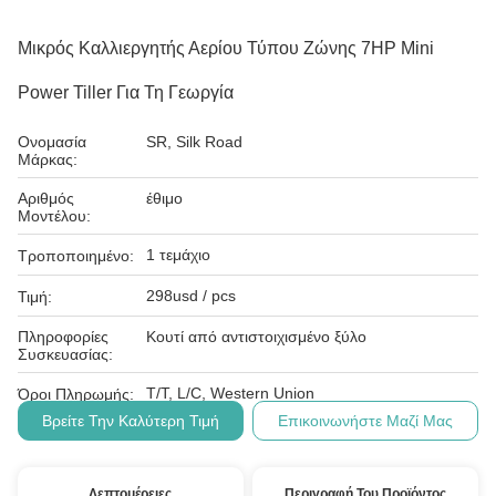
Μικρός Καλλιεργητής Αερίου Τύπου Ζώνης 7HP Mini
Power Tiller Για Τη Γεωργία
Ονομασία
SR, Silk Road
Μάρκας:
Αριθμός
έθιμο
Μοντέλου:
1 τεμάχιο
Τροποποιημένο:
298usd / pcs
Τιμή:
Πληροφορίες
Κουτί από αντιστοιχισμένο ξύλο
Συσκευασίας:
T/T, L/C, Western Union
Όροι Πληρωμής:
Βρείτε Την Καλύτερη Τιμή
Επικοινωνήστε Μαζί Μας
Λεπτομέρειες
Περιγραφή Του Προϊόντος