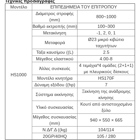
Τεχνικές προδιαγραφές
Μοντέλο
ΕΠΙΠΕΔΗΜΕΙΑ ΤΟΥ ΕΠΙΤΡΟΠΟΥ
Διάμετρος στροφής
800~1000
(mm)
Βαθμό εκτροπής (mm)
100~300
Μετακίνηση
-1, 2, 0, 1
Ø23 μικρό κιβώτιο
Μεταφορά
ταχυτήτων
Τάξα καυσίμου ((L)
2.5
Μέγεθος ελαστικού
4.00-8
4 τεμάχια*4 ομάδες (2+1+1)
Άλλες συσκευές
με πλευρικούς δίσκους
HS1000
Μοντέλο κινητήρα
HS170F
Δύναμη εξόδου ((hp)
7
Ξεκίνηση της ανάδρομης
Σύστημα εκκίνησης
κίνησης
Κουτί από αντιστοιχισμένο
Υλικό συσκευασίας
ξύλο
Μέγεθος συσκευασίας
940 × 550 × 665
(mm)
Ν.Δ/Γ.Δ ((kg)
104/114
20GP/40HQ
105 / 280