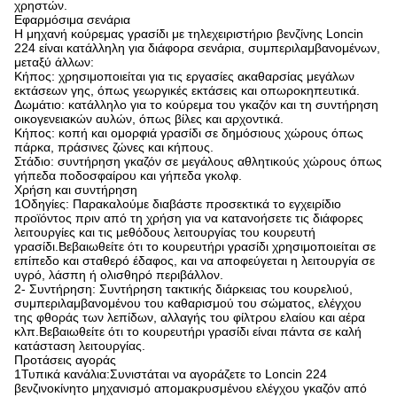
χρηστών.
Εφαρμόσιμα σενάρια
Η μηχανή κούρεμας γρασίδι με τηλεχειριστήριο βενζίνης Loncin
224 είναι κατάλληλη για διάφορα σενάρια, συμπεριλαμβανομένων,
μεταξύ άλλων:
Κήπος: χρησιμοποιείται για τις εργασίες ακαθαρσίας μεγάλων
εκτάσεων γης, όπως γεωργικές εκτάσεις και οπωροκηπευτικά.
Δωμάτιο: κατάλληλο για το κούρεμα του γκαζόν και τη συντήρηση
οικογενειακών αυλών, όπως βίλες και αρχοντικά.
Κήπος: κοπή και ομορφιά γρασίδι σε δημόσιους χώρους όπως
πάρκα, πράσινες ζώνες και κήπους.
Στάδιο: συντήρηση γκαζόν σε μεγάλους αθλητικούς χώρους όπως
γήπεδα ποδοσφαίρου και γήπεδα γκολφ.
Χρήση και συντήρηση
1Οδηγίες: Παρακαλούμε διαβάστε προσεκτικά το εγχειρίδιο
προϊόντος πριν από τη χρήση για να κατανοήσετε τις διάφορες
λειτουργίες και τις μεθόδους λειτουργίας του κουρευτή
γρασίδι.Βεβαιωθείτε ότι το κουρευτήρι γρασίδι χρησιμοποιείται σε
επίπεδο και σταθερό έδαφος, και να αποφεύγεται η λειτουργία σε
υγρό, λάσπη ή ολισθηρό περιβάλλον.
2- Συντήρηση: Συντήρηση τακτικής διάρκειας του κουρελιού,
συμπεριλαμβανομένου του καθαρισμού του σώματος, ελέγχου
της φθοράς των λεπίδων, αλλαγής του φίλτρου ελαίου και αέρα
κλπ.Βεβαιωθείτε ότι το κουρευτήρι γρασίδι είναι πάντα σε καλή
κατάσταση λειτουργίας.
Προτάσεις αγοράς
1Τυπικά κανάλια:Συνιστάται να αγοράζετε το Loncin 224
βενζινοκίνητο μηχανισμό απομακρυσμένου ελέγχου γκαζόν από