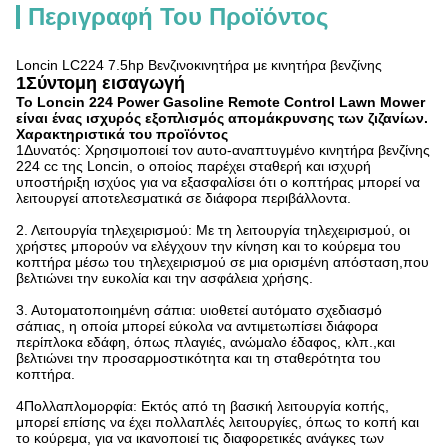
Περιγραφή Του Προϊόντος
Loncin LC224 7.5hp Βενζινοκινητήρα με κινητήρα βενζίνης
1Σύντομη εισαγωγή
Το Loncin 224 Power Gasoline Remote Control Lawn Mower
είναι ένας ισχυρός εξοπλισμός απομάκρυνσης των ζιζανίων.
Χαρακτηριστικά του προϊόντος
1Δυνατός: Χρησιμοποιεί τον αυτο-αναπτυγμένο κινητήρα βενζίνης
224 cc της Loncin, ο οποίος παρέχει σταθερή και ισχυρή
υποστήριξη ισχύος για να εξασφαλίσει ότι ο κοπτήρας μπορεί να
λειτουργεί αποτελεσματικά σε διάφορα περιβάλλοντα.
2. Λειτουργία τηλεχειρισμού: Με τη λειτουργία τηλεχειρισμού, οι
χρήστες μπορούν να ελέγχουν την κίνηση και το κούρεμα του
κοπτήρα μέσω του τηλεχειρισμού σε μια ορισμένη απόσταση,που
βελτιώνει την ευκολία και την ασφάλεια χρήσης.
3. Αυτοματοποιημένη σάπια: υιοθετεί αυτόματο σχεδιασμό
σάπιας, η οποία μπορεί εύκολα να αντιμετωπίσει διάφορα
περίπλοκα εδάφη, όπως πλαγιές, ανώμαλο έδαφος, κλπ.,και
βελτιώνει την προσαρμοστικότητα και τη σταθερότητα του
κοπτήρα.
4Πολλαπλομορφία: Εκτός από τη βασική λειτουργία κοπής,
μπορεί επίσης να έχει πολλαπλές λειτουργίες, όπως το κοπή και
το κούρεμα, για να ικανοποιεί τις διαφορετικές ανάγκες των