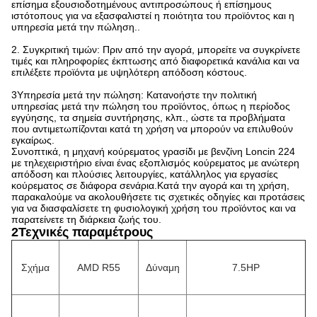
επίσημα εξουσιοδοτημένους αντιπροσώπους ή επίσημους
ιστότοπους για να εξασφαλιστεί η ποιότητα του προϊόντος και η
υπηρεσία μετά την πώληση..
2. Συγκριτική τιμών: Πριν από την αγορά, μπορείτε να συγκρίνετε
τιμές και πληροφορίες έκπτωσης από διαφορετικά κανάλια και να
επιλέξετε προϊόντα με υψηλότερη απόδοση κόστους.
3Υπηρεσία μετά την πώληση: Κατανοήστε την πολιτική
υπηρεσίας μετά την πώληση του προϊόντος, όπως η περίοδος
εγγύησης, τα σημεία συντήρησης, κλπ., ώστε τα προβλήματα
που αντιμετωπίζονται κατά τη χρήση να μπορούν να επιλυθούν
εγκαίρως.
Συνοπτικά, η μηχανή κούρεματος γρασίδι με βενζίνη Loncin 224
με τηλεχειριστήριο είναι ένας εξοπλισμός κούρεματος με ανώτερη
απόδοση και πλούσιες λειτουργίες, κατάλληλος για εργασίες
κούρεματος σε διάφορα σενάρια.Κατά την αγορά και τη χρήση,
παρακαλούμε να ακολουθήσετε τις σχετικές οδηγίες και προτάσεις
για να διασφαλίσετε τη φυσιολογική χρήση του προϊόντος και να
παρατείνετε τη διάρκεια ζωής του.
2Τεχνικές παραμέτρους
Σχήμα
AMD R55
Δύναμη
7.5HP