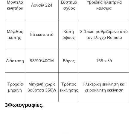
Μοντέλο
Σύστημα
Υβριδικά ηλεκτρικά
Λονσίν 224
κινητήρα
ισχύος
καύσιμα
Μέγεθος
Κοπή
2-15cm ρυθμιζόμενο από
55 εκατοστά
κοπής
ύψους
τον έλεγχο Romote
Διάσταση
98*90*40CM
Βάρος
165 κιλά
Τροχαία
Μηχανή χωρίς
Τρόπος
Ηλεκτρική εκκίνηση και
μηχανή
βούρτσα 350W
εκκίνησης
χειροκίνητη εκκίνηση
3Φωτογραφίες.