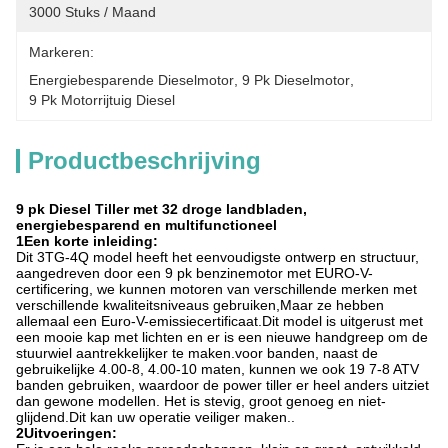
3000 Stuks / Maand
Markeren:
Energiebesparende Dieselmotor
, 
9 Pk Dieselmotor
, 
9 Pk Motorrijtuig Diesel
Productbeschrijving
9 pk Diesel Tiller met 32 droge landbladen,
energiebesparend en multifunctioneel
1Een korte inleiding:
Dit 3TG-4Q model heeft het eenvoudigste ontwerp en structuur,
aangedreven door een 9 pk benzinemotor met EURO-V-
certificering, we kunnen motoren van verschillende merken met
verschillende kwaliteitsniveaus gebruiken,Maar ze hebben
allemaal een Euro-V-emissiecertificaat.Dit model is uitgerust met
een mooie kap met lichten en er is een nieuwe handgreep om de
stuurwiel aantrekkelijker te maken.voor banden, naast de
gebruikelijke 4.00-8, 4.00-10 maten, kunnen we ook 19 7-8 ATV
banden gebruiken, waardoor de power tiller er heel anders uitziet
dan gewone modellen. Het is stevig, groot genoeg en niet-
glijdend.Dit kan uw operatie veiliger maken..
2Uitvoeringen: