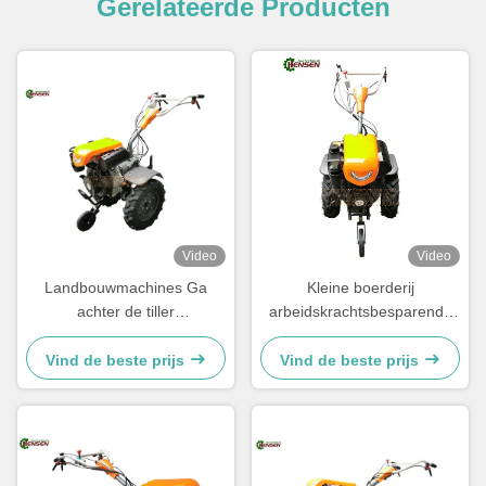
Gerelateerde Producten
Video
Video
Landbouwmachines Ga
Kleine boerderij
achter de tiller
arbeidskrachtsbesparende
Landbouwtractor 10 pk
tiller met 9 pk dieselmotor en
Tweewielers Mini
verstelbaar handvat
Vind de beste prijs
Vind de beste prijs
Dieseltractor