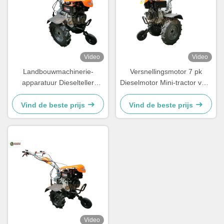
Video
Video
Landbouwmachinerie-
Versnellingsmotor 7 pk
apparatuur Dieselteller
Dieselmotor Mini-tractor voor
Tweewieler-teller 7 pk
kleine boerderijen
Handtractor
Vind de beste prijs
Vind de beste prijs
Video