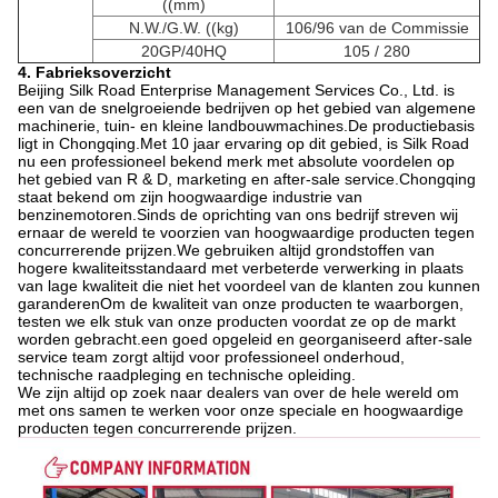
((mm)
N.W./G.W. ((kg)
106/96 van de Commissie
20GP/40HQ
105 / 280
4. Fabrieksoverzicht
Beijing Silk Road Enterprise Management Services Co., Ltd. is
een van de snelgroeiende bedrijven op het gebied van algemene
machinerie, tuin- en kleine landbouwmachines.De productiebasis
ligt in Chongqing.Met 10 jaar ervaring op dit gebied, is Silk Road
nu een professioneel bekend merk met absolute voordelen op
het gebied van R & D, marketing en after-sale service.Chongqing
staat bekend om zijn hoogwaardige industrie van
benzinemotoren.Sinds de oprichting van ons bedrijf streven wij
ernaar de wereld te voorzien van hoogwaardige producten tegen
concurrerende prijzen.We gebruiken altijd grondstoffen van
hogere kwaliteitsstandaard met verbeterde verwerking in plaats
van lage kwaliteit die niet het voordeel van de klanten zou kunnen
garanderenOm de kwaliteit van onze producten te waarborgen,
testen we elk stuk van onze producten voordat ze op de markt
worden gebracht.een goed opgeleid en georganiseerd after-sale
service team zorgt altijd voor professioneel onderhoud,
technische raadpleging en technische opleiding.
We zijn altijd op zoek naar dealers van over de hele wereld om
met ons samen te werken voor onze speciale en hoogwaardige
producten tegen concurrerende prijzen.