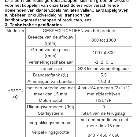
Er is een hele reeks gereedschappen, klein en groot, ontwikkeld
voor het koppelen van onze krachttolers voor verschillende
doeleinden van klanten.zoals het laten vallen., aardappelgraven,
tuinbeheer, onkruidverdelging, transport van
landbouwgereedschappen of producten, enz.
3. Technische specificaties
Modellen
GESPECIFICATIEEN van het product
Breedte van de afbouw
800 tot 1000
((mm)
Grond van de ploeg
100 tot 300
((mm)
Versnellingsschakelaar
-1, 2, 0, 1
Transmissie
Ø23 kleine versnellingsbak
Brandstoftank ((L)
5.5
Afmetingen van banden
4.00-8
met een breedte van niet
4 stuks*4 groepen (2+1+1)
HS3TG-
meer dan 15 mm
met zijdeschijven
4Q
Motormodel
HS177F
Uitgangsvermogen ((hp)
9
Startsysteem
Start van de terugslag
met een breedte van niet
Verpakkingsmateriaal
meer dan 15 mm
Verpakkingsgrootte
840 × 450 × 660