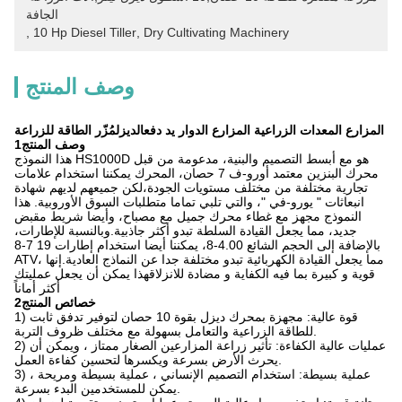
الجافة
, 
10 Hp Diesel Tiller
, 
Dry Cultivating Machinery
وصف المنتج
المزارع المعدات الزراعية المزارع الدوار يد دفع
الديزل
مُزّر الطاقة للزراعة
1وصف المنتج
هذا النموذج HS1000D هو مع أبسط التصميم والبنية، مدعومة من قبل
محرك البنزين معتمد أورو-ف 7 حصان، المحرك يمكننا استخدام علامات
تجارية مختلفة من مختلف مستويات الجودة،لكن جميعهم لديهم شهادة
انبعاثات " يورو-في "، والتي تلبي تماما متطلبات السوق الأوروبية. هذا
النموذج مجهز مع غطاء محرك جميل مع مصباح، وأيضا شريط مقبض
جديد، مما يجعل القيادة السلطة تبدو أكثر جاذبية.وبالنسبة للإطارات،
بالإضافة إلى الحجم الشائع 4.00-8، يمكننا أيضا استخدام إطارات 19 7-8
ATV، مما يجعل القيادة الكهربائية تبدو مختلفة جدا عن النماذج العادية.إنها
قوية و كبيرة بما فيه الكفاية و مضادة للانزلاقهذا يمكن أن يجعل عمليتك
أكثر أماناً
2خصائص المنتج
1) قوة عالية: مجهزة بمحرك ديزل بقوة 10 حصان لتوفير تدفق ثابت
للطاقة الزراعية والتعامل بسهولة مع مختلف ظروف التربة.
2) عمليات عالية الكفاءة: تأثير زراعة المزارعين الصغار ممتاز ، ويمكن أن
يحرث الأرض بسرعة ويكسرها لتحسين كفاءة العمل.
3) عملية بسيطة: استخدام التصميم الإنساني ، عملية بسيطة ومريحة ،
يمكن للمستخدمين البدء بسرعة.