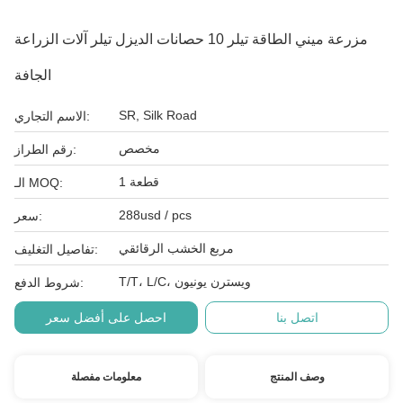
مزرعة ميني الطاقة تيلر 10 حصانات الديزل تيلر آلات الزراعة
الجافة
SR, Silk Road
الاسم التجاري:
مخصص
رقم الطراز:
1 قطعة
الـ MOQ:
288usd / pcs
سعر:
مربع الخشب الرقائقي
تفاصيل التغليف:
T/T، L/C، ويسترن يونيون
شروط الدفع:
اتصل بنا
احصل على أفضل سعر
وصف المنتج
معلومات مفصلة