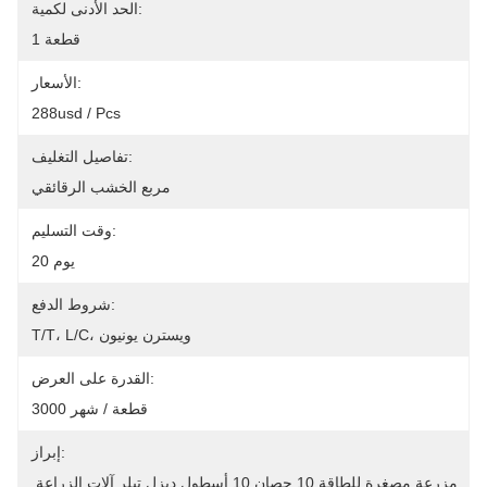
الحد الأدنى لكمية:
1 قطعة
الأسعار:
288usd / Pcs
تفاصيل التغليف:
مربع الخشب الرقائقي
وقت التسليم:
20 يوم
شروط الدفع:
T/T، L/C، ويسترن يونيون
القدرة على العرض:
3000 قطعة / شهر
إبراز:
مزرعة مصغرة للطاقة 10 حصان,10 أسطول ديزل تيلر,آلات الزراعة 