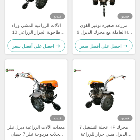
فيديو
فيديو
مزرعة صغيرة توفير القوى
الآلات الزراعية المشي وراء
العاملة مع محرك الديزل 9HP
طاحونة الجرار الزراعي 10
ومقبض قابل للتعديل
حصان جرار ديزل صغير ذو
عجلتين
احصل على أفضل سعر
احصل على أفضل سعر
فيديو
فيديو
عجلة التشغيل 7 HP محرك
معدات الآلات الزراعية ديزل تيلر
الديزل ميني جرار للزراعة
عجلات مزدوجة تيلر 7 حصان