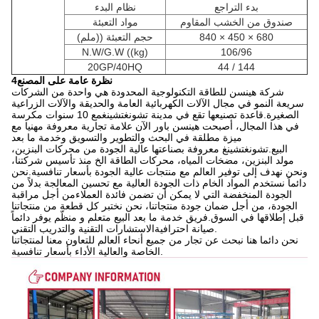
بدء التراجع
نظام البدء
صندوق من الخشب المقاوم
مواد التعبئة
840 × 450 × 680
حجم التعبئة ((ملم)
N.W/G.W ((kg)
106/96
20GP/40HQ
44 / 144
4نظرة عامة على المصنع
شركة هينسن للطاقة التكنولوجية المحدودة هي واحدة من الشركات
سريعة النمو في مجال الآلات الكهربائية العامة والحديقة والآلات الزراعية
الصغيرة.قاعدة تصنيعها تقع في مدينة تشونغتشينغمع 10 سنوات مكرسة
في هذا المجال، أصبحت هينسن باور الآن علامة تجارية معروفة مهنيا مع
ميزة مطلقة في البحث والتطوير والتسويق وخدمة ما بعد
البيع.تشونغتشينغ معروفة بصناعتها عالية الجودة من محركات البنزين،
مولد البنزين، مضخات المياه، محركات الطاقة الخ منذ تأسيس شركتنا،
ونحن نهدف إلى توفير العالم مع منتجات عالية الجودة بأسعار تنافسية.نحن
دائماً نستخدم المواد الخام ذات الجودة العالية مع تحسين المعالجة بدلاً من
الجودة المنخفضة التي لا يمكن أن تضمن فائدة العملاءمن أجل مراقبة
الجودة، من أجل ضمان جودة منتجاتنا، نحن نختبر كل قطعة من منتجاتنا
قبل إطلاقها في السوق.فريق خدمة ما بعد البيع متعلم و منظّم يوفر دائماً
صيانة احترافيةالاستشارات التقنية والتدريب التقني.
نحن دائما هنا نبحث عن تجار من جميع أنحاء العالم للتعاون معنا لمنتجاتنا
الخاصة والعالية الأداء بأسعار تنافسية.