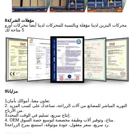
8مؤهلات الشركة
محركات البنزين لدينا مؤهلة وبالنسبة للمحركات لدينا أيضا محركات أورو
5 متاحة لك
9مزايانا
1تعاون معنا، أموالك بأمان.
2. التوريد المباشر للمصانع من آلات الزراعة، تساعدك على كسب المزيد
من الأرباح.
3إنتاج سريع، تسليم في الوقت المحدد.
4. OEM متاح، وتوفير آلات وظيفة مخصصة لتوسيع حصة السوق.
5رد سريع، سعر معقول، جودة موثوقة، استمتع بمرح الزراعة.