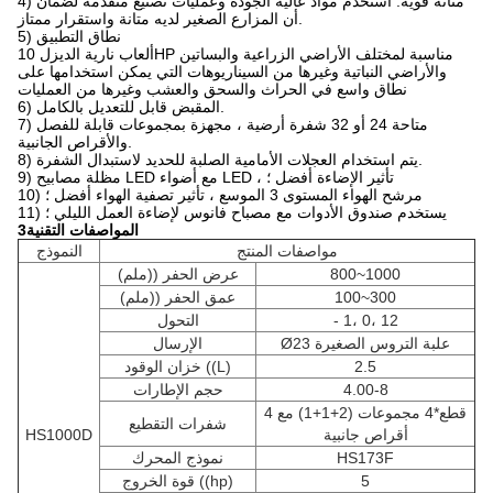
4) متانة قوية: استخدم مواد عالية الجودة وعمليات تصنيع متقدمة لضمان
أن المزارع الصغير لديه متانة واستقرار ممتاز.
5) نطاق التطبيق
ألعاب نارية الديزل 10HP مناسبة لمختلف الأراضي الزراعية والبساتين
والأراضي النباتية وغيرها من السيناريوهات التي يمكن استخدامها على
نطاق واسع في الحراث والسحق والعشب وغيرها من العمليات
6) المقبض قابل للتعديل بالكامل.
7) متاحة 24 أو 32 شفرة أرضية ، مجهزة بمجموعات قابلة للفصل
والأقراص الجانبية.
8) يتم استخدام العجلات الأمامية الصلبة للحديد لاستبدال الشفرة.
9) مظلة مصابيح LED مع أضواء LED ، تأثير الإضاءة أفضل ؛
10) مرشح الهواء المستوى 3 الموسع ، تأثير تصفية الهواء أفضل ؛
11) يستخدم صندوق الأدوات مع مصباح فانوس لإضاءة العمل الليلي ؛
3المواصفات التقنية
مواصفات المنتج
النموذج
800~1000
عرض الحفر ((ملم)
100~300
عمق الحفر ((ملم)
- 1، 0، 12
التحول
Ø23 علبة التروس الصغيرة
الإرسال
2.5
خزان الوقود ((L)
4.00-8
حجم الإطارات
4 قطع*4 مجموعات (2+1+1) مع
شفرات التقطيع
أقراص جانبية
HS1000D
HS173F
نموذج المحرك
5
قوة الخروج ((hp)