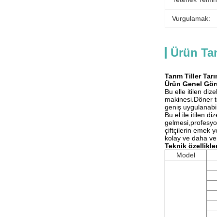
Vurgulamak:
Ürün Ta
Tarım Tiller Tar
Ürün Genel Gö
Bu elle itilen di
makinesi.Döner to
geniş uygulanabilir
Bu el ile itilen 
gelmesi,profesyon
çiftçilerin emek 
kolay ve daha ver
Teknik özellikle
Model