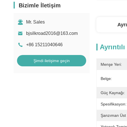
Bizimle İletişim
Mr. Sales
Ayrı
bjsilkroad2016@163.com
+86 15211040646
Ayrıntılı
Şimdi iletişime geçin
Menşe Yeri:
Belge:
Güç Kaynağı:
Spesifikasyon:
Şanzıman Üst 
Yetenek Temin