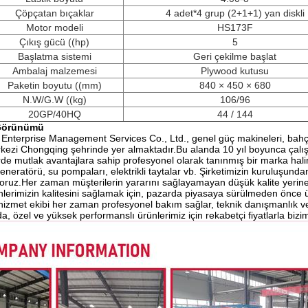
Çöpçatan bıçaklar
4 adet*4 grup (2+1+1) yan diskli
Motor modeli
HS173F
Çıkış gücü ((hp)
5
Başlatma sistemi
Geri çekilme başlat
Ambalaj malzemesi
Plywood kutusu
Paketin boyutu ((mm)
840 × 450 × 680
N.W/G.W ((kg)
106/96
20GP/40HQ
44 / 144
 Görünümü
d Enterprise Management Services Co., Ltd., genel güç makineleri, bahç
erkezi Chongqing şehrinde yer almaktadır.Bu alanda 10 yıl boyunca çalış
de mutlak avantajlara sahip profesyonel olarak tanınmış bir marka halin
jeneratörü, su pompaları, elektrikli taytalar vb. Şirketimizin kuruluşunda
oruz.Her zaman müşterilerin yararını sağlayamayan düşük kalite yerine 
ünlerimizin kalitesini sağlamak için, pazarda piyasaya sürülmeden önce ür
 hizmet ekibi her zaman profesyonel bakım sağlar, teknik danışmanlık ve
 özel ve yüksek performanslı ürünlerimiz için rekabetçi fiyatlarla bizim