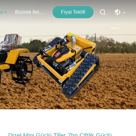
Bizimle İletişim
Fiyat Teklifi
er
Dizel Mini Güçlü Tiller 7hp Çiftlik Güçlü