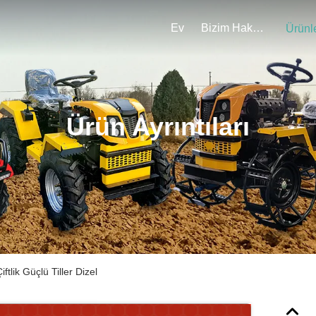
Ev
Bizim Hakkımızda
Ürünl
Ürün Ayrıntıları
ftlik Güçlü Tiller Dizel