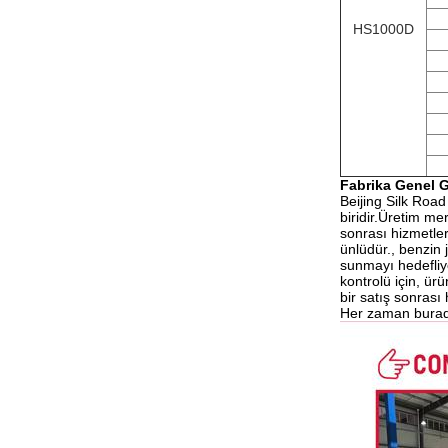
HS1000D
Fabrika Genel
Beijing Silk Roa
biridir.Üretim m
sonrası hizmetler
ünlüdür., benzin 
sunmayı hedefliy
kontrolü için, ür
bir satış sonrası
Her zaman burada,