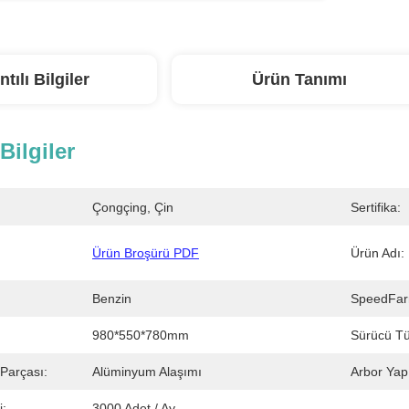
ntılı Bilgiler
Ürün Tanımı
 Bilgiler
Çongçing, Çin
Sertifika:
Ürün Broşürü PDF
Ürün Adı:
Benzin
SpeedFarm
980*550*780mm
Sürücü Tü
Parçası:
Alüminyum Alaşımı
Arbor Yap
i:
3000 Adet / Ay