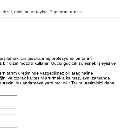
u dizel
, 
mini motor taylacı 7hp tarım arazisi
 karşılamak için tasarlanmış profesyonel bir tarım
ir dizel motoru kullanır. Güçlü güç çıkışı, esnek işleyişi ve
odern tarım üretiminde vazgeçilmez bir araç haline
iğini ve toprak kalitesini artırmakla kalmaz, aynı zamanda
sürecini hızlandırmaya yardımcı olur.Tarım üretiminizi daha