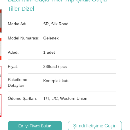
Tiller Dizel
Marka Adı:
SR, Silk Road
Model Numarası:
Gelenek
Adedi:
1 adet
Fiyat:
288usd / pcs
Paketleme
Kontrplak kutu
Detayları:
Ödeme Şartları:
T/T, L/C, Western Union
Şimdi Iletişime Geçin
En İyi Fiyatı Bulun