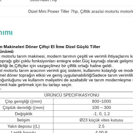
Dizel Mini Power Tiller 7hp
, 
Çiftlik arazisi motorlu motorl
nımı
ım Makineleri Döner Çiftçi El İtme Dizel Güçlü Tiller
rünümü
zel motorlu tarım makinesi, modern tarımın çeşitli ve verimli ihtiyaçlarını
prağı gibi çoklu fonksiyonları entegre eder.Güç kaynağı olarak gelişmiş b
liği ile,Çiftçiler için vazgeçilmez bir çiftlik ortağı haline geldi..
dizel motorlu tarım aracının verimli güç sistemi, kullanımı kolaylığı ve m
el döner toprağın etkisi ve geniş uygulanabilirliğiSadece tarım verimlil
yoğunluğunu ve kullanım maliyetini de azaltabilir ve tarım modernleşme 
imli hale getirmek için bu tarlayı seçin.
r
ÜRÜNCÜ SPECIFIKASYONU
Çöp genişliği ((mm)
800~1000
Çöplük derinliği ((mm)
100 ~ 300
Değişiklik
-1, 0, 1,2
İletişim
Ø23 küçük vites kutusu
Yakıt deposu ((L)
2.5
Lastik boyutu
4.00-8