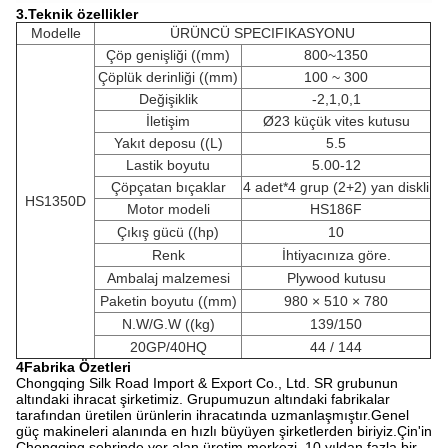
3.
Teknik özellikler
Modelle
ÜRÜNCÜ SPECIFIKASYONU
Çöp genişliği ((mm)
800~1350
Çöplük derinliği ((mm)
100 ~ 300
Değişiklik
-2,1,0,1
İletişim
Ø23 küçük vites kutusu
Yakıt deposu ((L)
5.5
Lastik boyutu
5.00-12
Çöpçatan bıçaklar
4 adet*4 grup (2+2) yan diskli
HS1350D
Motor modeli
HS186F
Çıkış gücü ((hp)
10
Renk
İhtiyacınıza göre.
Ambalaj malzemesi
Plywood kutusu
Paketin boyutu ((mm)
980 × 510 × 780
N.W/G.W ((kg)
139/150
20GP/40HQ
44 / 144
4Fabrika Özetleri
Chongqing Silk Road Import & Export Co., Ltd. SR grubunun
altındaki ihracat şirketimiz. Grupumuzun altındaki fabrikalar
tarafından üretilen ürünlerin ihracatında uzmanlaşmıştır.Genel
güç makineleri alanında en hızlı büyüyen şirketlerden biriyiz.Çin'in
Chongqing şehrinde yer alan üretim merkezi, 10 yıldan fazla bir