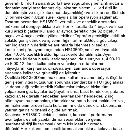
güvenilir bir dört zamanlı zorlu hava soğutulmuş benzinli motorla
donatılmıştırİyi tasarlanmış dişli aktarım sistemi iki ileri dişli ile
donatılmıştır ve dişli kutusunun dayanıklılığı ve istikrarı endüstride
iyi bilinmektedir.,Uzun süreli kaygısız bir operasyon sağlamak.
Tasarım açısından HS1350D, verimlilik ve esneklik arasındaki
mükemmel dengeyi dikkate alır.Her iki tarafta da 4 bıçak ve 3 seri
kuru arazi bıçaklarıKullanıcılar ayrıca gerektiğinde 32 bıçak, 4
bıçak ve 4 bıçak setine yükseltebilirler.Toprağın genişliğini etkili bir
şekilde genişletmek ve iş verimliliğini artırmakGüçlü güç çıkışı,
her inç arazinin derinlik ve ayrıntılarla işlenmesini sağlar.
Lastik konfigürasyonu açısından HS1350D, sabit ve dayanıklı
olan 4.00-8 özellikli traktör tipi lastiklerle donatılmıştır. Aynı
zamanda iki daha büyük lastik seçeneği de sunuyoruz, 4.00-10
ve 5.00-12, farklı kullanıcıların ve çalışma ortamlarının
ihtiyaçlarını karşılamak için.Ama aynı zamanda operasyon
sırasında istikrar ve güvenliği de iyileştirir.
Özellikle HS1350D'nin, makinenin kullanım alanını büyük ölçüde
genişleten vites kutusunun sonunda standart bir PTO (güç alma)
ile donatıldığı belirtilmelidir.Kullanıcılar kolayca bizim tüm
yelpazesini güç taytalar bağlayabilirsiniz, basit hendekler, patates
kazıcılar, tek taraflı hendekler, ayarlanabilir hendekler, 2 inç
alüminyum su pompaları, römorklar ve hatta hasat makineleri vb.,
bir makinenin birden fazla kullanımını elde etmek için,Ekipmanın
yatırım getirisini önemli ölçüde artırmak.
Kısacası, HS1350D elektrikli makine, kapsamlı performans
avantajları, esnek yapılandırma seçenekleri ve geniş
uyarlanabilirliği ile tarımsal üretim için ideal bir ortağa
dönüştü.Her kullanıcının çeşitli tarımsal zorluklarla kolayca başa