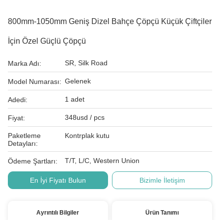
800mm-1050mm Geniş Dizel Bahçe Çöpçü Küçük Çiftçiler
İçin Özel Güçlü Çöpçü
SR, Silk Road
Marka Adı:
Gelenek
Model Numarası:
1 adet
Adedi:
348usd / pcs
Fiyat:
Paketleme
Kontrplak kutu
Detayları:
T/T, L/C, Western Union
Ödeme Şartları:
En İyi Fiyatı Bulun
Bizimle İletişim
Ayrıntılı Bilgiler
Ürün Tanımı