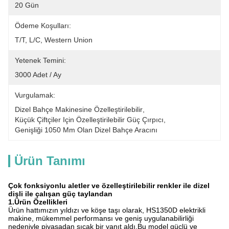
20 Gün
Ödeme Koşulları:
T/T, L/C, Western Union
Yetenek Temini:
3000 Adet / Ay
Vurgulamak:
Dizel Bahçe Makinesine Özelleştirilebilir
, 
Küçük Çiftçiler Için Özelleştirilebilir Güç Çırpıcı
, 
Genişliği 1050 Mm Olan Dizel Bahçe Aracını
Ürün Tanımı
Çok fonksiyonlu aletler ve özelleştirilebilir renkler ile dizel
dişli ile çalışan güç taylandan
1.
Ürün Özellikleri
Ürün hattımızın yıldızı ve köşe taşı olarak, HS1350D elektrikli
makine, mükemmel performansı ve geniş uygulanabilirliği
nedeniyle piyasadan sıcak bir yanıt aldı.Bu model güçlü ve