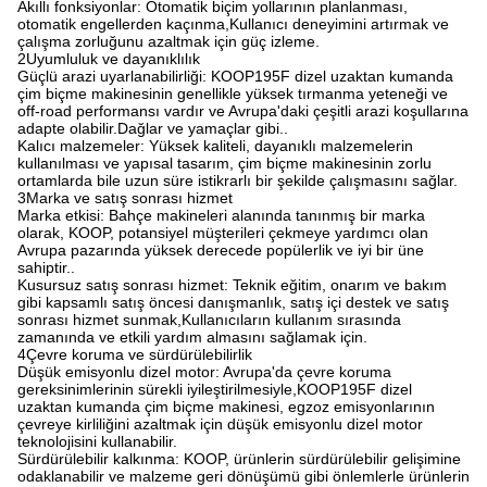
Akıllı fonksiyonlar: Otomatik biçim yollarının planlanması,
otomatik engellerden kaçınma,Kullanıcı deneyimini artırmak ve
çalışma zorluğunu azaltmak için güç izleme.
2Uyumluluk ve dayanıklılık
Güçlü arazi uyarlanabilirliği: KOOP195F dizel uzaktan kumanda
çim biçme makinesinin genellikle yüksek tırmanma yeteneği ve
off-road performansı vardır ve Avrupa'daki çeşitli arazi koşullarına
adapte olabilir.Dağlar ve yamaçlar gibi..
Kalıcı malzemeler: Yüksek kaliteli, dayanıklı malzemelerin
kullanılması ve yapısal tasarım, çim biçme makinesinin zorlu
ortamlarda bile uzun süre istikrarlı bir şekilde çalışmasını sağlar.
3Marka ve satış sonrası hizmet
Marka etkisi: Bahçe makineleri alanında tanınmış bir marka
olarak, KOOP, potansiyel müşterileri çekmeye yardımcı olan
Avrupa pazarında yüksek derecede popülerlik ve iyi bir üne
sahiptir..
Kusursuz satış sonrası hizmet: Teknik eğitim, onarım ve bakım
gibi kapsamlı satış öncesi danışmanlık, satış içi destek ve satış
sonrası hizmet sunmak,Kullanıcıların kullanım sırasında
zamanında ve etkili yardım almasını sağlamak için.
4Çevre koruma ve sürdürülebilirlik
Düşük emisyonlu dizel motor: Avrupa'da çevre koruma
gereksinimlerinin sürekli iyileştirilmesiyle,KOOP195F dizel
uzaktan kumanda çim biçme makinesi, egzoz emisyonlarının
çevreye kirliliğini azaltmak için düşük emisyonlu dizel motor
teknolojisini kullanabilir.
Sürdürülebilir kalkınma: KOOP, ürünlerin sürdürülebilir gelişimine
odaklanabilir ve malzeme geri dönüşümü gibi önlemlerle ürünlerin