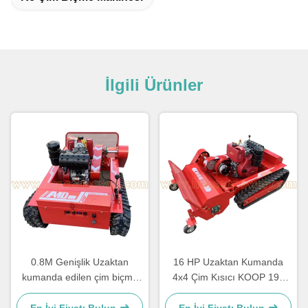
İlgili Ürünler
0.8M Genişlik Uzaktan
16 HP Uzaktan Kumanda
kumanda edilen çim biçme
4x4 Çim Kısıcı KOOP 192
makinesi Ticari uzaktan
RC Çim Kısıcı CE onayı
kumanda edilen çim biçme