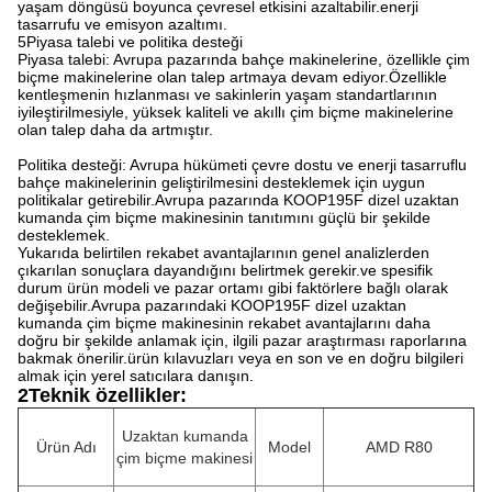
yaşam döngüsü boyunca çevresel etkisini azaltabilir.enerji
tasarrufu ve emisyon azaltımı.
5Piyasa talebi ve politika desteği
Piyasa talebi: Avrupa pazarında bahçe makinelerine, özellikle çim
biçme makinelerine olan talep artmaya devam ediyor.Özellikle
kentleşmenin hızlanması ve sakinlerin yaşam standartlarının
iyileştirilmesiyle, yüksek kaliteli ve akıllı çim biçme makinelerine
olan talep daha da artmıştır.
Politika desteği: Avrupa hükümeti çevre dostu ve enerji tasarruflu
bahçe makinelerinin geliştirilmesini desteklemek için uygun
politikalar getirebilir.Avrupa pazarında KOOP195F dizel uzaktan
kumanda çim biçme makinesinin tanıtımını güçlü bir şekilde
desteklemek.
Yukarıda belirtilen rekabet avantajlarının genel analizlerden
çıkarılan sonuçlara dayandığını belirtmek gerekir.ve spesifik
durum ürün modeli ve pazar ortamı gibi faktörlere bağlı olarak
değişebilir.Avrupa pazarındaki KOOP195F dizel uzaktan
kumanda çim biçme makinesinin rekabet avantajlarını daha
doğru bir şekilde anlamak için, ilgili pazar araştırması raporlarına
bakmak önerilir.ürün kılavuzları veya en son ve en doğru bilgileri
almak için yerel satıcılara danışın.
2Teknik özellikler:
Uzaktan kumanda
Ürün Adı
Model
AMD R80
çim biçme makinesi