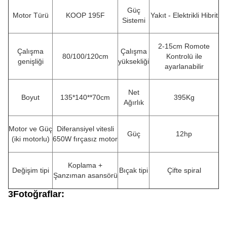
Güç
Motor Türü
KOOP 195F
Yakıt - Elektrikli Hibrit
Sistemi
2-15cm Romote
Çalışma
Çalışma
80/100/120cm
Kontrolü ile
genişliği
yüksekliği
ayarlanabilir
Net
Boyut
135*140**70cm
395Kg
Ağırlık
Motor ve Güç
Diferansiyel vitesli
Güç
12hp
(iki motorlu)
650W fırçasız motor
Koplama +
Değişim tipi
Bıçak tipi
Çifte spiral
Şanzıman asansörü
3Fotoğraflar: