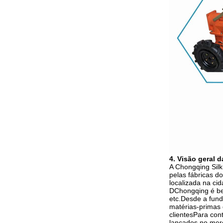
4. Visão geral d
A Chongqing Silk
pelas fábricas 
localizada na ci
DChongqing é bem
etc.Desde a fun
matérias-primas 
clientesPara con
lançados no mer