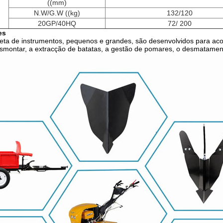
((mm)
N.W/G.W ((kg)
132/120
20GP/40HQ
72/ 200
es
ta de instrumentos, pequenos e grandes, são desenvolvidos para acop
smontar, a extracção de batatas, a gestão de pomares, o desmatamento