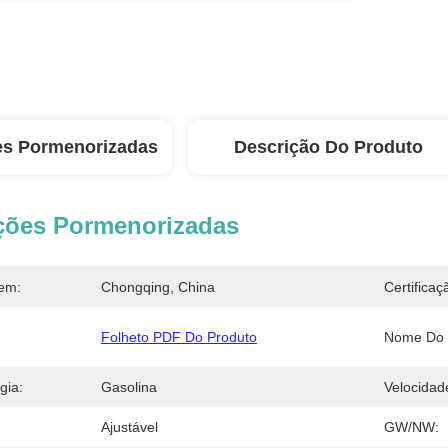
es Pormenorizadas
Descrição Do Produto
ções Pormenorizadas
em:
Chongqing, China
Certificaç
Folheto PDF Do Produto
Nome Do 
gia:
Gasolina
Velocidad
Ajustável
GW/NW: