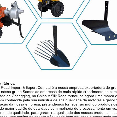
a fábrica
 Road Import & Export Co., Ltd é a nossa empresa exportadora do gru
do nosso grupo.Somos as empresas de mais rápido crescimento no cam
dade de Chongqing, na China.A Silk Road tornou-se agora uma marca 
 conhecida pela sua indústria de alta qualidade de motores a gasoli
dação da nossa empresa, pretendemos fornecer ao mundo produtos de
de maior padrão de qualidade com melhoria do processamento em vez 
trolo de qualidade, para garantir a qualidade dos nossos produtos, t
cado.uma equipa de serviço pós-venda bem educada e organizada semp