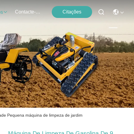
Contacte-Nos
Citações
os
de Pequena máquina de limpeza de jardim
Máquina De Limpeza De Gasolina De 9