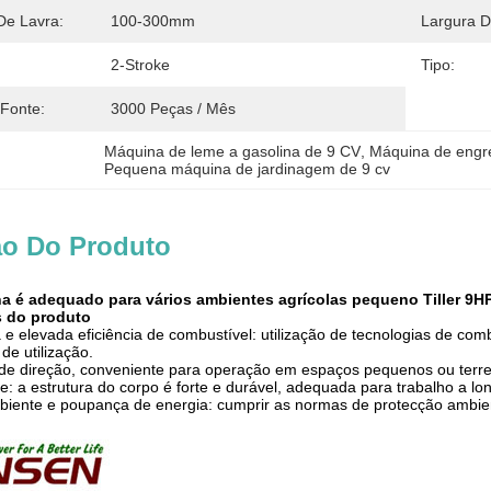
De Lavra:
100-300mm
Largura D
:
2-Stroke
Tipo:
 Fonte:
3000 Peças / Mês
Máquina de leme a gasolina de 9 CV
, 
Máquina de engr
Pequena máquina de jardinagem de 9 cv
ão Do Produto
ina é adequado para vários ambientes agrícolas pequeno Tiller 9H
s do produto
 e elevada eficiência de combustível: utilização de tecnologias de c
 de utilização.
 de direção, conveniente para operação em espaços pequenos ou terren
de: a estrutura do corpo é forte e durável, adequada para trabalho a lo
iente e poupança de energia: cumprir as normas de protecção ambient