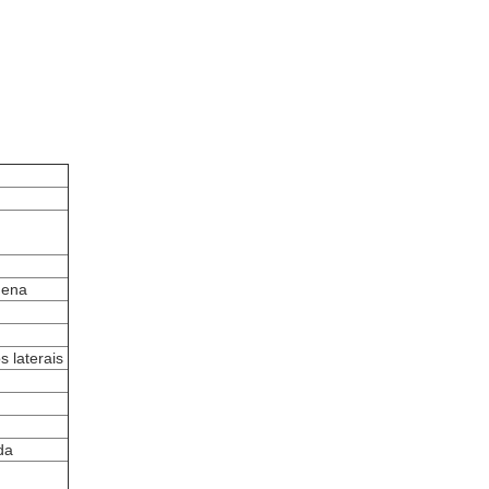
uena
 laterais
da