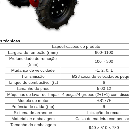
s técnicas
Especificações do produto
Largura de remoção ((mm)
800~1100
Profundidade de remoção
100 ~ 300
((mm)
Mudança de velocidade
-1, 2, 0, 1
Transmissão
Ø23 caixa de velocidades peq
Tanque de combustível ((L)
6
Tamanho do pneu
5.00-12
Máquinas de lavar ou limpar
4 peças*4 grupos (2+1+1) com discos
Modelo de motor
HS177F
Potência de saída ((hp)
9
Sistema de arranque
Iniciação do recuo
Material de embalagem
Caixa de madeira compensa
Tamanho da embalagem
940 × 510 × 780