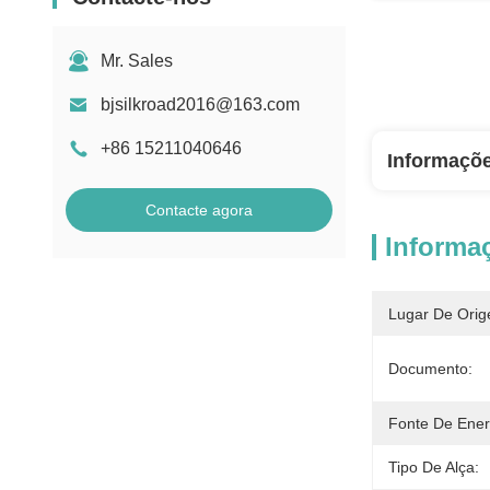
Mr. Sales
bjsilkroad2016@163.com
+86 15211040646
Informaçõ
Contacte agora
Informa
Lugar De Orig
Documento:
Fonte De Ener
Tipo De Alça: