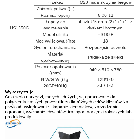
Przekaz
Ø23 mała skrzynia biegów
Zbiornik paliwa ((L)
6
Rozmiar opony
5.00-12
Łopaty do
4 sztuk*5 grup (2+1+1+1) z
HS1350G
wygrzewania
dyskami bocznymi
Model silnika
HS192F
Moc wyjściowa ((hp)
18
System uruchamiania
Rozpoczęcie odwrotu
Materiał
Pudełka ze sklejki
opakowaniowy
Rozmiar opakowania
940 × 510 × 780
((mm)
N.W/G.W ((kg)
128/140
20GP/40HQ
44 / 144
Wykorzystuje
Cała seria narzędzi, małych i dużych, są opracowane do
połączenia naszych power tillers dla różnych celów klientów.Na
przykład, wylądowanie., kopanie ziemniaków, zarządzanie
ogrodami, wycinanie chwastów, transport narzędzi rolniczych lub
produktów itp.