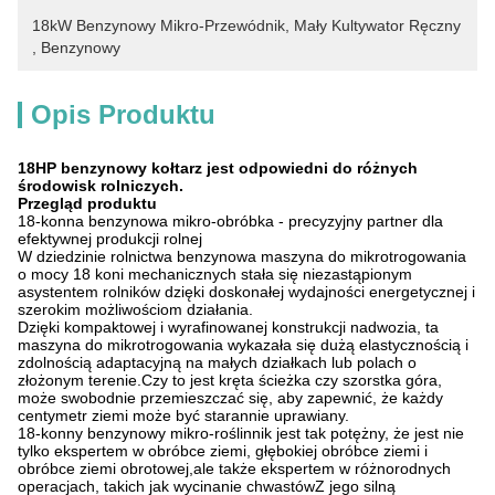
18kW Benzynowy Mikro-Przewódnik
, 
Mały Kultywator Ręczny
, 
Benzynowy
Opis Produktu
18HP benzynowy kołtarz jest odpowiedni do różnych
środowisk rolniczych.
Przegląd produktu
18-konna benzynowa mikro-obróbka - precyzyjny partner dla
efektywnej produkcji rolnej
W dziedzinie rolnictwa benzynowa maszyna do mikrotrogowania
o mocy 18 koni mechanicznych stała się niezastąpionym
asystentem rolników dzięki doskonałej wydajności energetycznej i
szerokim możliwościom działania.
Dzięki kompaktowej i wyrafinowanej konstrukcji nadwozia, ta
maszyna do mikrotrogowania wykazała się dużą elastycznością i
zdolnością adaptacyjną na małych działkach lub polach o
złożonym terenie.Czy to jest kręta ścieżka czy szorstka góra,
może swobodnie przemieszczać się, aby zapewnić, że każdy
centymetr ziemi może być starannie uprawiany.
18-konny benzynowy mikro-roślinnik jest tak potężny, że jest nie
tylko ekspertem w obróbce ziemi, głębokiej obróbce ziemi i
obróbce ziemi obrotowej,ale także ekspertem w różnorodnych
operacjach, takich jak wycinanie chwastówZ jego silną