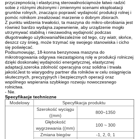
przyczepnością i elastyczną sterowalnościąmoże łatwo radzić
sobie z różnymi złożonymi i zmiennymi scenami eksploatacji
gruntów rolnych, znacząco poprawić wydajność produkcji rolnej i
pomóc rolnikom zrealizować marzenie o dobrym zbiorach.
Z punktu widzenia trwałości, ta maszyna do mikro-obrobiania jest
również bardzo wydajna.zapewnienie, aby urządzenie mogło
utrzymywać stabilną i niezawodną wydajność podczas
długotrwałego użytkowaniaNiezależnie od tego, czy wiatr, słońce,
deszcz czy śnieg, może trzymać się swojego stanowiska i cicho
się poświęcać.
Podsumowując, 18-konna benzynowa maszyna do
mikrotrogowania odgrywa niezastąpioną rolę w produkcji rolniczej
dzięki doskonałej wydajności energetycznej, elastycznej
adaptacji,szeroka zdolność operacyjna oraz solidna i trwała
jakośćJest to wiarygodny partner dla rolników w celu osiągnięcia
skutecznych, precyzyjnych i bezpiecznych operacji oraz
wspólnego wspierania szybkiego rozwoju nowoczesnego
rolnictwa.
- Nie.
Specyfikacje techniczne
Modelowy
Specyfikacja produktu
Szerokość wyciągu
800~1350
((mm)
Głębokość
100 ~ 300
wygrzewania ((mm)
Zmiana biegów
-1, 2, 0, 1