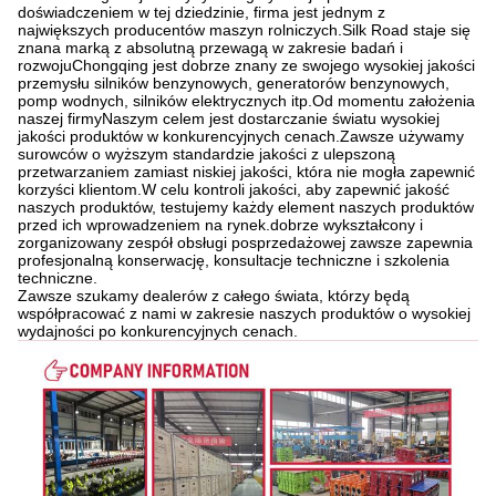
doświadczeniem w tej dziedzinie, firma jest jednym z
największych producentów maszyn rolniczych.Silk Road staje się
znana marką z absolutną przewagą w zakresie badań i
rozwojuChongqing jest dobrze znany ze swojego wysokiej jakości
przemysłu silników benzynowych, generatorów benzynowych,
pomp wodnych, silników elektrycznych itp.Od momentu założenia
naszej firmyNaszym celem jest dostarczanie światu wysokiej
jakości produktów w konkurencyjnych cenach.Zawsze używamy
surowców o wyższym standardzie jakości z ulepszoną
przetwarzaniem zamiast niskiej jakości, która nie mogła zapewnić
korzyści klientom.W celu kontroli jakości, aby zapewnić jakość
naszych produktów, testujemy każdy element naszych produktów
przed ich wprowadzeniem na rynek.dobrze wykształcony i
zorganizowany zespół obsługi posprzedażowej zawsze zapewnia
profesjonalną konserwację, konsultacje techniczne i szkolenia
techniczne.
Zawsze szukamy dealerów z całego świata, którzy będą
współpracować z nami w zakresie naszych produktów o wysokiej
wydajności po konkurencyjnych cenach.