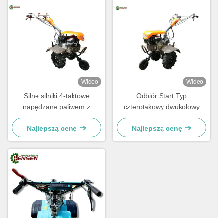
Wideo
Wideo
Silne silniki 4-taktowe
Odbiór Start Typ
napędzane paliwem z
czterotakowy dwukołowy
szerokością 500-800 mm
ciągnik rolniczy o pojemności
100 funtów
Najlepszą cenę
Najlepszą cenę