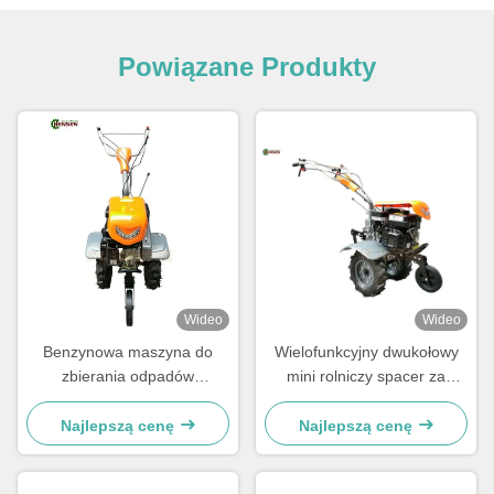
Powiązane Produkty
Wideo
Wideo
Benzynowa maszyna do
Wielofunkcyjny dwukołowy
zbierania odpadów
mini rolniczy spacer za
rolniczych Dwóchkołowy
Tillerem 7HP
ciągnik rolniczy 7 KM
Najlepszą cenę
Najlepszą cenę