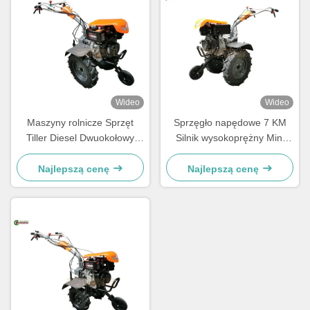
Wideo
Wideo
Maszyny rolnicze Sprzęt
Sprzęgło napędowe 7 KM
Tiller Diesel Dwuokołowy
Silnik wysokoprężny Mini
Tiller 7 koni mechanicznych
Traktor dla małych
Traktor ręczny
gospodarstw rolnych
Najlepszą cenę
Najlepszą cenę