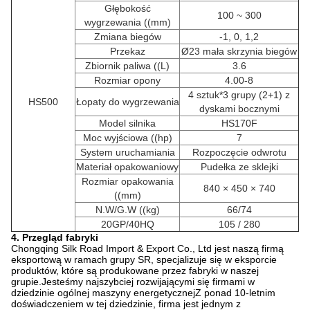
Głębokość
100 ~ 300
wygrzewania ((mm)
Zmiana biegów
-1, 0, 1,2
Przekaz
Ø23 mała skrzynia biegów
Zbiornik paliwa ((L)
3.6
Rozmiar opony
4.00-8
4 sztuk*3 grupy (2+1) z
HS500
Łopaty do wygrzewania
dyskami bocznymi
Model silnika
HS170F
Moc wyjściowa ((hp)
7
System uruchamiania
Rozpoczęcie odwrotu
Materiał opakowaniowy
Pudełka ze sklejki
Rozmiar opakowania
840 × 450 × 740
((mm)
N.W/G.W ((kg)
66/74
20GP/40HQ
105 / 280
4. Przegląd fabryki
Chongqing Silk Road Import & Export Co., Ltd jest naszą firmą
eksportową w ramach grupy SR, specjalizuje się w eksporcie
produktów, które są produkowane przez fabryki w naszej
grupie.Jesteśmy najszybciej rozwijającymi się firmami w
dziedzinie ogólnej maszyny energetycznejZ ponad 10-letnim
doświadczeniem w tej dziedzinie, firma jest jednym z