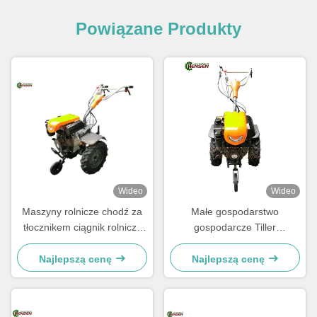
Powiązane Produkty
Wideo
Wideo
Maszyny rolnicze chodź za
Małe gospodarstwo
tłocznikem ciągnik rolniczy
gospodarcze Tiller
10hp dwukołowy mini ciągnik
oszczędzający siłę roboczą z
wysokoprężny
silnikiem wysokoprężnym
Najlepszą cenę
Najlepszą cenę
9HP i regulowanym
uchwytem