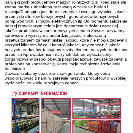
największych producentów maszyn rolniczych.Silk Road staje się
znana marką z absolutną przewagą w zakresie badań i
rozwojuChongqing jest dobrze znany ze swojego wysokiej jakości
przemysłu silników benzynowych, generatorów benzynowych,
pomp wodnych, silników elektrycznych itp.Od momentu założenia
naszej firmyNaszym celem jest dostarczanie światu wysokiej
jakości produktów w konkurencyjnych cenach.Zawsze używamy
surowców o wyższym standardzie jakości z ulepszoną
przetwarzaniem zamiast niskiej jakości, która nie mogła zapewnić
korzyści klientom.W celu kontroli jakości, aby zapewnić jakość
naszych produktów, testujemy każdy element naszych produktów
przed ich wprowadzeniem na rynek.dobrze wykształcony i
zorganizowany zespół obsługi posprzedażowej zawsze zapewnia
profesjonalną konserwację, konsultacje techniczne i szkolenia
techniczne.
Zawsze szukamy dealerów z całego świata, którzy będą
współpracować z nami w zakresie naszych produktów o wysokiej
wydajności po konkurencyjnych cenach.