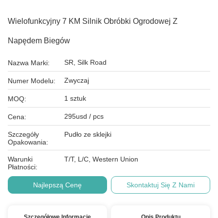
Wielofunkcyjny 7 KM Silnik Obróbki Ogrodowej Z
Napędem Biegów
SR, Silk Road
Nazwa Marki:
Zwyczaj
Numer Modelu:
1 sztuk
MOQ:
295usd / pcs
Cena:
Szczegóły
Pudło ze sklejki
Opakowania:
Warunki
T/T, L/C, Western Union
Płatności:
Najlepszą Cenę
Skontaktuj Się Z Nami
Szczegółowe Informacje
Opis Produktu