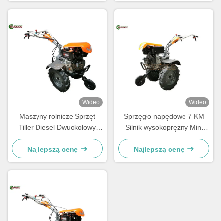
uchwytem
Wideo
Wideo
Maszyny rolnicze Sprzęt
Sprzęgło napędowe 7 KM
Tiller Diesel Dwuokołowy
Silnik wysokoprężny Mini
Tiller 7 koni mechanicznych
Traktor dla małych
Traktor ręczny
gospodarstw rolnych
Najlepszą cenę
Najlepszą cenę