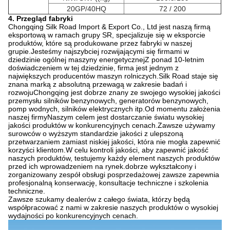
20GP/40HQ
72 / 200
4. Przegląd fabryki
Chongqing Silk Road Import & Export Co., Ltd jest naszą firmą
eksportową w ramach grupy SR, specjalizuje się w eksporcie
produktów, które są produkowane przez fabryki w naszej
grupie.Jesteśmy najszybciej rozwijającymi się firmami w
dziedzinie ogólnej maszyny energetycznejZ ponad 10-letnim
doświadczeniem w tej dziedzinie, firma jest jednym z
największych producentów maszyn rolniczych.Silk Road staje się
znana marką z absolutną przewagą w zakresie badań i
rozwojuChongqing jest dobrze znany ze swojego wysokiej jakości
przemysłu silników benzynowych, generatorów benzynowych,
pomp wodnych, silników elektrycznych itp.Od momentu założenia
naszej firmyNaszym celem jest dostarczanie światu wysokiej
jakości produktów w konkurencyjnych cenach.Zawsze używamy
surowców o wyższym standardzie jakości z ulepszoną
przetwarzaniem zamiast niskiej jakości, która nie mogła zapewnić
korzyści klientom.W celu kontroli jakości, aby zapewnić jakość
naszych produktów, testujemy każdy element naszych produktów
przed ich wprowadzeniem na rynek.dobrze wykształcony i
zorganizowany zespół obsługi posprzedażowej zawsze zapewnia
profesjonalną konserwację, konsultacje techniczne i szkolenia
techniczne.
Zawsze szukamy dealerów z całego świata, którzy będą
współpracować z nami w zakresie naszych produktów o wysokiej
wydajności po konkurencyjnych cenach.