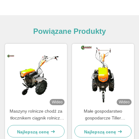
Powiązane Produkty
Wideo
Wideo
Maszyny rolnicze chodź za
Małe gospodarstwo
tłocznikem ciągnik rolniczy
gospodarcze Tiller
10hp dwukołowy mini ciągnik
oszczędzający siłę roboczą z
wysokoprężny
silnikiem wysokoprężnym
Najlepszą cenę
Najlepszą cenę
9HP i regulowanym