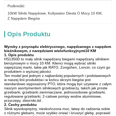
Podkreślić:
10kW Silniki Napędowe
, 
Kultywator Diesla O Mocy 10 KM
, 
Z Napędem Biegów
Opis Produktu
Wyroby z przyrządu elektrycznego, napędzanego z napędem
bieżnikowym, z narzędziami wielofunkcyjnymi
10 KM
1. Opis produktu
HS1350D to mały silnik napędzany biegami napędzany silnikiem
benzynowym o mocy 10 KM. Klienci mogą wybrać silniki
najwyższej marki, takie jak RATO, Zongshen, Loncin, co czyni go
produktem o wyższej jakości.
Ten model jest jednym z najbardziej popularnych i podstawowych
w naszej linii produktów.i w końcu skrzyni biegów jest
standardowo wyposażony PTO, które mogą być używane z całym
naszym asortymentem silnikowych grzebiarzy, takich jak proste
grzebiarki, grzebiarki ziemniaczane, jednoosobowe grzebiarki,
regulowane grzebiarki, 2-calowe pompy wodne aluminiowe,
przyczepy, zbiorniki,itd..
2. Cechy produktu
Silnik wysokoprężny, nieskończona moc, łatwy do radzenia sobie
z różnymi glebami, może szybko orwać i kruszyć glebę, poprawić