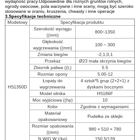
wydajność pracy.Odpowiednie dla różnych gruntów rolnych,
ogrody owocowe, pola warzywne i inne sceny, mogą być szeroko
stosowane w oraniu, kruszenia, chwasty i inne operacje
3.
Specyfikacje techniczne
Modelowy
Specyfikacja produktu
Szerokość wyciągu
800~1350
((mm)
Głębokość
100 ~ 300
wygrzewania ((mm)
Zmiana biegów
-2,1,0,1
Przekaz
Ø23 mała skrzynia biegów
Zbiornik paliwa ((L)
5.5
Rozmiar opony
5.00-12
Łopaty do
4 sztuk*5 grup (2+2+1) z
HS1350D
wygrzewania
dyskami bocznymi
Model silnika
HS186F
Moc wyjściowa ((hp)
10
Kolor
Zgodnie z wymaganiami.
Materiał
Pudełka ze sklejki
opakowaniowy
Rozmiar opakowania
980 × 510 × 780
((mm)
N.W/G.W ((kg)
150.5/139