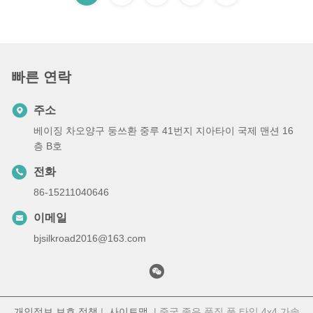
빠른 연락
주소
베이징 차오양구 둥쓰환 중루 41번지 지아타이 국제 맨션 16
층 B호
전화
86-15211040646
이메일
bjsilkroad2016@163.com
개인정보 보호 정책
|
사이트맵
| 중국 좋은 품질 풀 타임 4x4 가솔