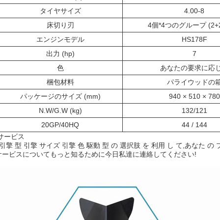
タイヤサイズ
4.00-8
床切り刃
4個*4つのグループ (2+
エンジンモデル
HS178F
出力 (hp)
7
色
あなたの要求に応
梱包材料
パライウッドの
パッケージのサイズ (mm)
940 × 510 × 780
N.W/G.W (kg)
132/121
20GP/40HQ
44 / 144
サービス
擎 型 引擎 サイズ 引擎 色 駆動 型 の 選択肢 を 利用 し て,あなた の
サービスについてもっと知るために今日私達に連絡してください!