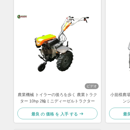
ビデオ
農業機械 トイラーの後ろを歩く 農業トラク
小規模農場
ター 10hp 2輪ミニディーゼルトラクター
ン
最良 の 価格 を 入手 する
最良