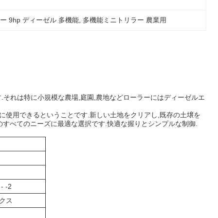
 9hp ディーゼル 多機能
, 
多機能ミニトリラー 農業用
す.それは特に小規模な農場,庭園,農地などローラーにはディーゼルエ
作業に使用できるということです.新しい土地をクリアし,既存の土壌を
のすべてのニーズに最適な選択です.快適な握りとシンプルな制御.
 - -2
ックス