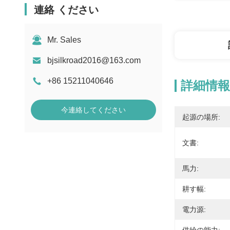
連絡 ください
Mr. Sales
bjsilkroad2016@163.com
+86 15211040646
詳細情報
今連絡してください
起源の場所:
文書:
馬力:
耕す幅:
電力源: