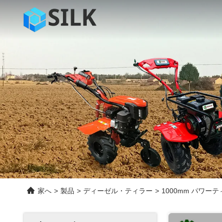
家へ
>
製品
>
ディーゼル・ティラー
>
1000mm パワー