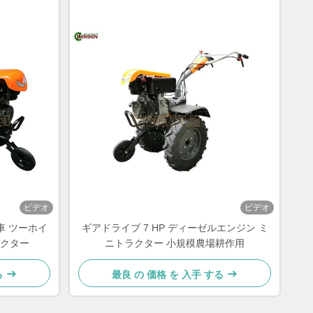
ビデオ
ビデオ
車 ツーホイ
ギアドライブ 7 HP ディーゼルエンジン ミ
ラクター
ニトラクター 小規模農場耕作用
る
最良 の 価格 を 入手 する