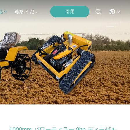
連絡 ください
引用
品
1000mm パワーティラー 9hp ディーゼル