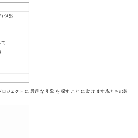
2) 側盤
じて
箱
 プロジェクト に 最適 な 引擎 を 探す こと に 助け ます.私たちの製