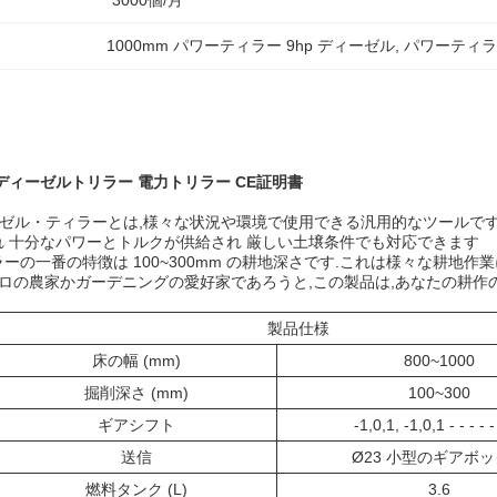
3000個/月
1000mm パワーティラー 9hp ディーゼル
, 
パワーティラー
ディーゼルトリラー 電力トリラー CE証明書
ディーゼル・ティラーとは,様々な状況や環境で使用できる汎用的なツールで
 十分なパワーとトルクが供給され 厳しい土壌条件でも対応できます
ーの一番の特徴は 100~300mm の耕地深さです.これは様々な耕地
プロの農家かガーデニングの愛好家であろうと,この製品は,あなたの耕作
製品仕様
床の幅 (mm)
800~1000
掘削深さ (mm)
100~300
ギアシフト
-1,0,1, -1,0,1 - - - - -
送信
Ø23 小型のギアボ
燃料タンク (L)
3.6