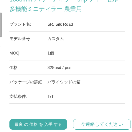
多機能ミニティラー 農業用
ブランド名:
SR, Silk Road
モデル番号:
カスタム
MOQ:
1個
価格:
328usd / pcs
パッケージの詳細:
パライウッドの箱
支払条件:
T/T
今連絡してください
最良 の 価格 を 入手 する