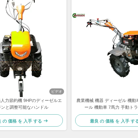
ビデオ
人力節約機 9HPのディーゼルエ
農業機械 機器 ディーゼル 機動
ジンと調整可能なハンドル
ール 機動車 7馬力 手動ト
 の 価格 を 入手 する
最良 の 価格 を 入手 す