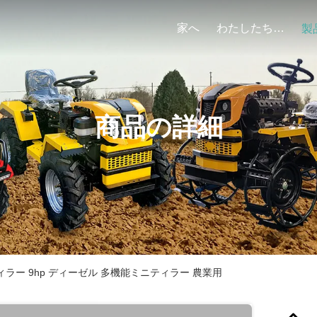
家へ
わたしたち に つい て
製
商品の詳細
ティラー 9hp ディーゼル 多機能ミニティラー 農業用