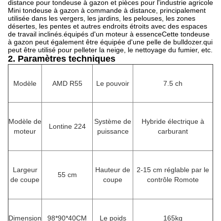
distance pour tondeuse à gazon et pièces pour l'industrie agricole
Mini tondeuse à gazon à commande à distance, principalement
utilisée dans les vergers, les jardins, les pelouses, les zones
désertes, les pentes et autres endroits étroits avec des espaces
de travail inclinés.équipés d'un moteur à essenceCette tondeuse
à gazon peut également être équipée d'une pelle de bulldozer.qui
peut être utilisé pour pelleter la neige, le nettoyage du fumier, etc.
2. Paramètres techniques
Modèle
AMD R55
Le pouvoir
7.5 ch
Modèle de
Système de
Hybride électrique à
Lontine 224
moteur
puissance
carburant
Largeur
Hauteur de
2-15 cm réglable par le
55 cm
de coupe
coupe
contrôle Romote
Dimension
98*90*40CM
Le poids
165kg