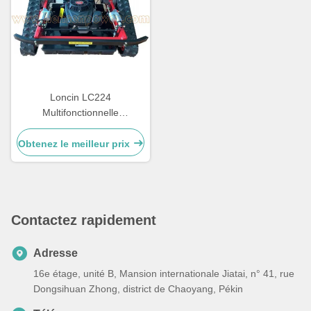
Loncin LC224
Multifonctionnelle
Télécommande sans fil
Tenteuse à gazon 7,5 HP
Obtenez le meilleur prix
Contactez rapidement
Adresse
16e étage, unité B, Mansion internationale Jiatai, n° 41, rue
Dongsihuan Zhong, district de Chaoyang, Pékin