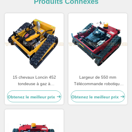
Produits Connexes
15 chevaux Loncin 452
Largeur de 550 mm
tondeuse à gaz à
Télécommande robotique
commande à distance
Tenteuse à gazon 7,5 HP
tondeuse pour collines
Tenteuse à gazon Loncin
Obtenez le meilleur prix
Obtenez le meilleur prix
224 Rc