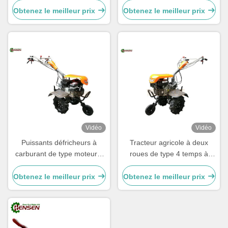
Obtenez le meilleur prix
Obtenez le meilleur prix
Vidéo
Vidéo
Puissants défricheurs à
Tracteur agricole à deux
carburant de type moteur à
roues de type 4 temps à
4 temps avec une largeur de
recul avec une capacité de
défrichage de 500-800 mm
100 lb
Obtenez le meilleur prix
Obtenez le meilleur prix